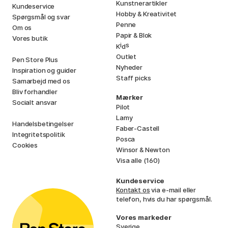
Kunstnerartikler
Kundeservice
Hobby & Kreativitet
Spørgsmål og svar
Penne
Om os
Papir & Blok
Vores butik
i
s
K
d
Outlet
Pen Store Plus
Nyheder
Inspiration og guider
Staff picks
Samarbejd med os
Bliv forhandler
Mærker
Socialt ansvar
Pilot
Lamy
Handelsbetingelser
Faber-Castell
Integritetspolitik
Posca
Cookies
Winsor & Newton
Visa alle (160)
Kundeservice
Kontakt os
via e-mail eller
telefon, hvis du har spørgsmål.
Vores markeder
Sverige