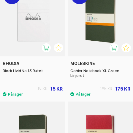
RHODIA
MOLESKINE
Block Hvid No.13 Rutet
Cahier Notebook XL Green
Linjeret
15 KR
175 KR
19 KR
195 KR