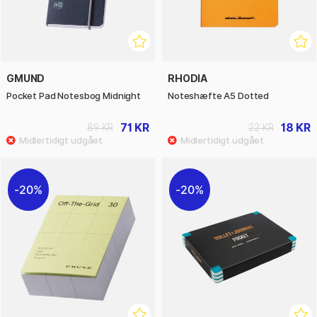
GMUND
RHODIA
Pocket Pad Notesbog Midnight
Noteshæfte A5 Dotted
71 KR
18 KR
89 KR
22 KR
20%
20%