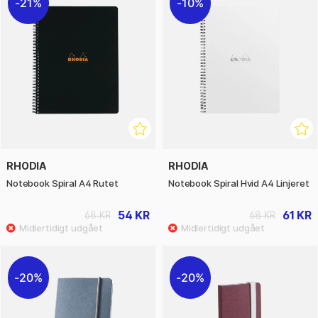
21%
10%
RHODIA
RHODIA
Notebook Spiral A4 Rutet
Notebook Spiral Hvid A4 Linjeret
54 KR
61 KR
68 KR
68 KR
20%
20%