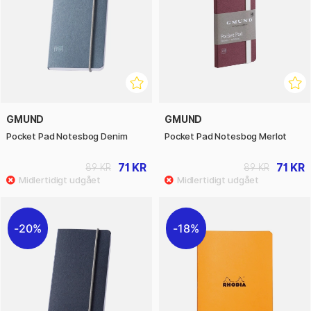
GMUND
GMUND
Pocket Pad Notesbog Denim
Pocket Pad Notesbog Merlot
71 KR
71 KR
89 KR
89 KR
20%
18%