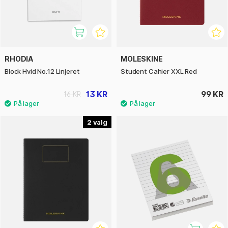
RHODIA
MOLESKINE
Block Hvid No.12 Linjeret
Student Cahier XXL Red
13 KR
99 KR
16 KR
2