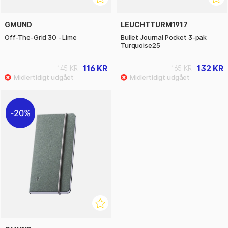
GMUND
LEUCHTTURM1917
Off-The-Grid 30 - Lime
Bullet Journal Pocket 3-pak
Turquoise25
116 KR
132 KR
145 KR
165 KR
20%