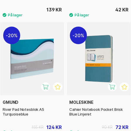
139 KR
42 KR
20%
20%
GMUND
MOLESKINE
River Pad Notesblok A5
Cahier Notebook Pocket Brisk
Turquoiseblue
Blue Linjeret
124 KR
72 KR
155 KR
90 KR