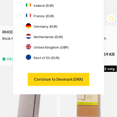
Ireland (EUR)
France (EUR)
Germany (EUR)
RHODIA
GMUND
Netherlands (EUR)
Block No.10 (5,2 x 7,5 cm) Ternet
Pocket Pad Notesbog Blush
Glance
United Kingdom (GBP)
13 KR
89 KR
Rest of EU (EUR)
2
20%
Continue to Denmark (DKK)