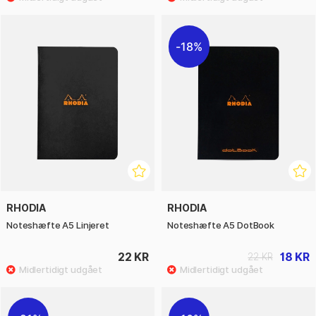
18%
RHODIA
RHODIA
Noteshæfte A5 Linjeret
Noteshæfte A5 DotBook
22 KR
18 KR
22 KR