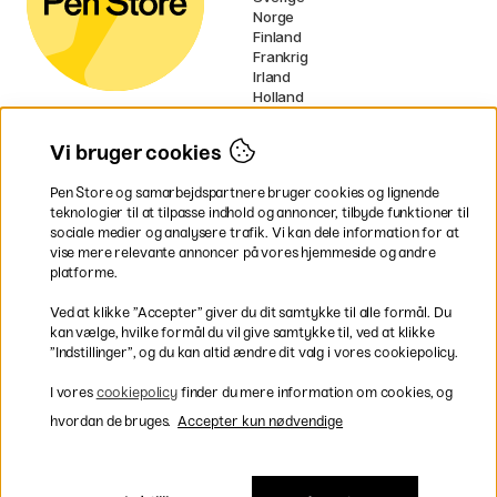
Norge
Finland
Frankrig
Irland
Holland
Tyskland
UK
Vi bruger cookies
EU
Pen Store og samarbejdspartnere bruger cookies og lignende
* Specifikke
fragtvilkår
gælder for
teknologier til at tilpasse indhold og annoncer, tilbyde funktioner til
voluminøse varer.
sociale medier og analysere trafik. Vi kan dele information for at
vise mere relevante annoncer på vores hjemmeside og andre
platforme.
Betal nemt og sikkert
Ved at klikke ”Accepter” giver du dit samtykke til alle formål. Du
kan vælge, hvilke formål du vil give samtykke til, ved at klikke
”Indstillinger”, og du kan altid ændre dit valg i vores cookiepolicy.
Hurtig levering til hele Danmark
I vores
cookiepolicy
finder du mere information om cookies, og
hvordan de bruges.
Accepter kun nødvendige