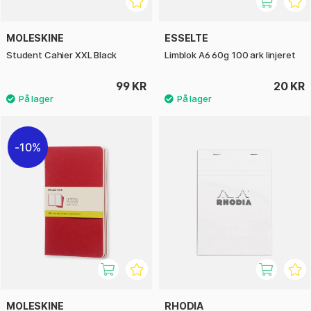
MOLESKINE
ESSELTE
Student Cahier XXL Black
Limblok A6 60g 100 ark linjeret
99 KR
20 KR
10%
MOLESKINE
RHODIA