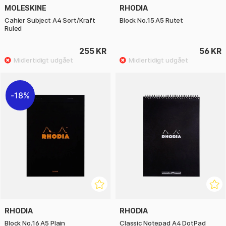
MOLESKINE
RHODIA
Cahier Subject A4 Sort/Kraft
Block No.15 A5 Rutet
Ruled
255 KR
56 KR
18%
RHODIA
RHODIA
Block No.16 A5 Plain
Classic Notepad A4 DotPad