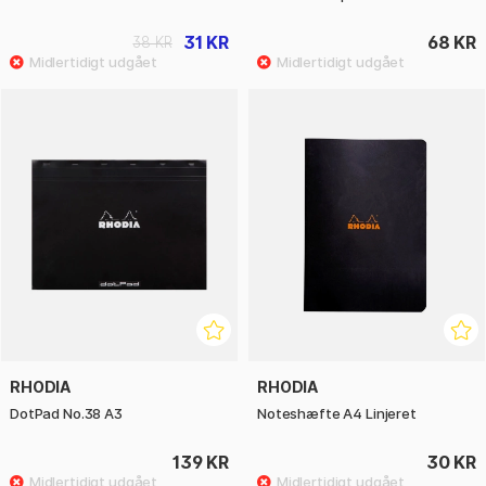
31 KR
68 KR
38 KR
RHODIA
RHODIA
DotPad No.38 A3
Noteshæfte A4 Linjeret
139 KR
30 KR