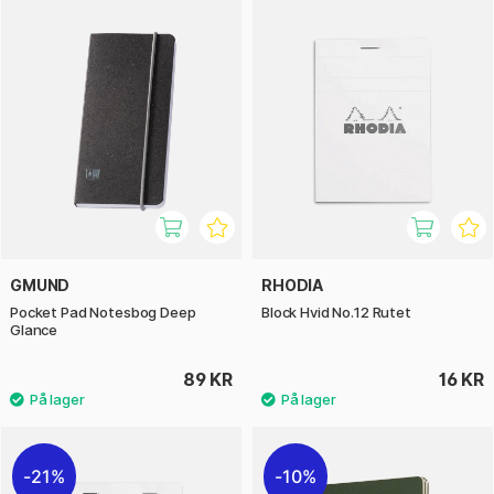
GMUND
RHODIA
Pocket Pad Notesbog Deep
Block Hvid No.12 Rutet
Glance
89 KR
16 KR
21%
10%