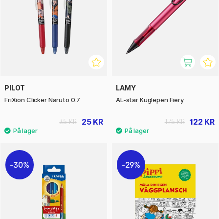
PILOT
LAMY
FriXion Clicker Naruto 0.7
AL-star Kuglepen Fiery
25 KR
122 KR
35 KR
175 KR
30%
29%