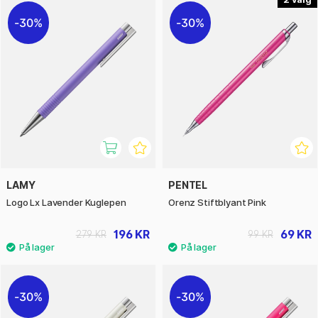
30%
30%
LAMY
PENTEL
Logo Lx Lavender Kuglepen
Orenz Stiftblyant Pink
196 KR
69 KR
279 KR
99 KR
30%
30%