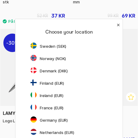
stk
mm
37 KR
69 KR
52 KR
99 KR
Choose your location
30%
31%
Sweden (SEK)
Norway (NOK)
Denmark (DKK)
Finland (EUR)
Ireland (EUR)
France (EUR)
LAMY
FOLIA
Germany (EUR)
Logo Lx Lagoon Kuglepen
DIY-sæt Kartonfigurer
Eventyrland
Netherlands (EUR)