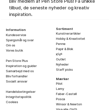
Bliv medlem af Pen Store Plus! Få unikke
tilbud, de seneste nyheder og kreativ
inspiration.
Sortiment
Information
Kunstnerartikler
Kundeservice
Hobby & Kreativitet
Spørgsmål og svar
Penne
Om os
Papir & Blok
Vores butik
i
s
K
d
Outlet
Pen Store Plus
Nyheder
Inspiration og guider
Staff picks
Samarbejd med os
Bliv forhandler
Mærker
Socialt ansvar
Pilot
Lamy
Handelsbetingelser
Faber-Castell
Integritetspolitik
Posca
Cookies
Winsor & Newton
Visa alle (160)