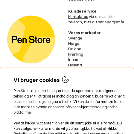
Kundeservice
Kontakt os
via e-mail eller
telefon, hvis du har spørgsmål.
Vores markeder
Sverige
Norge
Finland
Frankrig
Irland
Holland
Tyskland
UK
Vi bruger cookies
EU
Pen Store og samarbejdspartnere bruger cookies og lignende
* Specifikke
fragtvilkår
gælder for
teknologier til at tilpasse indhold og annoncer, tilbyde funktioner til
voluminøse varer.
sociale medier og analysere trafik. Vi kan dele information for at
vise mere relevante annoncer på vores hjemmeside og andre
platforme.
Betal nemt og sikkert
Ved at klikke ”Accepter” giver du dit samtykke til alle formål. Du
kan vælge, hvilke formål du vil give samtykke til, ved at klikke
”Indstillinger”, og du kan altid ændre dit valg i vores cookiepolicy.