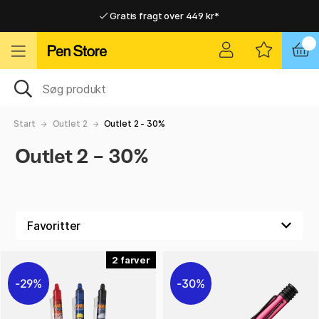
Gratis fragt over 449 kr*
Hurtigt til dør eller pakkeshop
Hurtigt til dør eller pakkeshop
Gratis fragt over 449 kr*
Start
Outlet 2
Outlet 2 - 30%
Outlet 2 - 30%
2
29%
30%