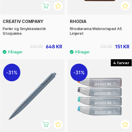
CREATIV COMPANY
RHODIA
Perler og Smykkeelastik
Rhodiarama Webnotepad A5
Storpakke
Linjeret
648 KR
151 KR
925 KR
215 KR
4
31%
31%