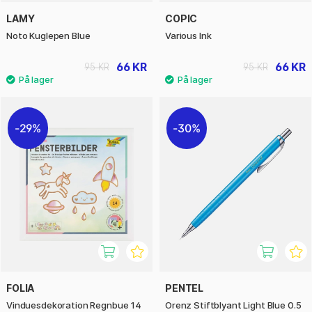
LAMY
COPIC
Noto Kuglepen Blue
Various Ink
66 KR
66 KR
95 KR
95 KR
29%
30%
FOLIA
PENTEL
Vinduesdekoration Regnbue 14
Orenz Stiftblyant Light Blue 0.5