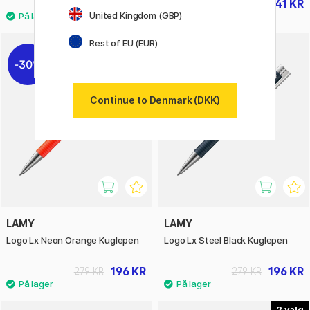
196 KR
41 KR
279 KR
59 KR
United Kingdom (GBP)
Rest of EU (EUR)
30%
30%
Continue to Denmark (DKK)
LAMY
LAMY
Logo Lx Neon Orange Kuglepen
Logo Lx Steel Black Kuglepen
196 KR
196 KR
279 KR
279 KR
2