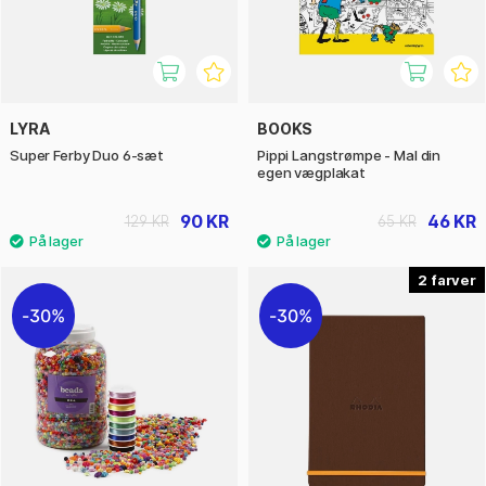
LYRA
BOOKS
Super Ferby Duo 6-sæt
Pippi Langstrømpe - Mal din
egen vægplakat
90 KR
46 KR
129 KR
65 KR
2
30%
30%