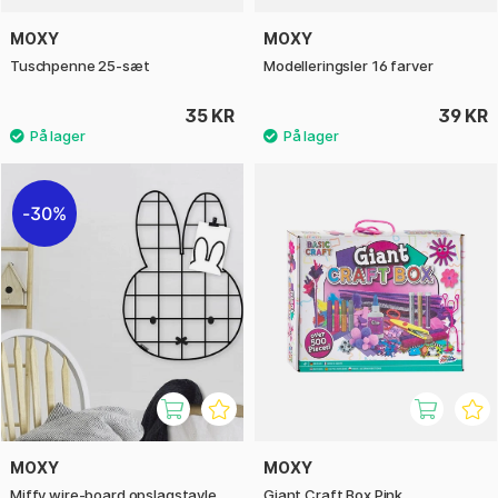
MOXY
MOXY
Tuschpenne 25-sæt
Modelleringsler 16 farver
35 KR
39 KR
30%
MOXY
MOXY
Miffy wire-board opslagstavle
Giant Craft Box Pink