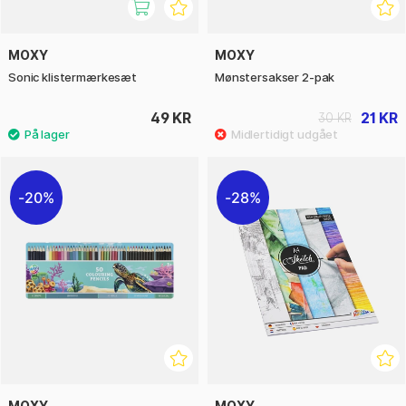
MOXY
MOXY
Sonic klistermærkesæt
Mønstersakser 2-pak
49 KR
21 KR
30 KR
20%
28%
MOXY
MOXY