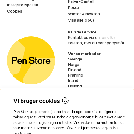
Faber-Castell
Integritetspolitik
Posca
Cookies
Winsor & Newton
Visa alle (160)
Kundeservice
Kontakt os
via e-mail eller
telefon, hvis du har spørgsmål.
Vores markeder
Sverige
Norge
Finland
Frankrig
Irland
Holland
Tyskland
UK
Vi bruger cookies
EU
Pen Store og samarbejdspartnere bruger cookies og lignende
* Specifikke
fragtvilkår
gælder for
teknologier til at tilpasse indhold og annoncer, tilbyde funktioner til
voluminøse varer.
sociale medier og analysere trafik. Vi kan dele information for at
vise mere relevante annoncer på vores hjemmeside og andre
platforme.