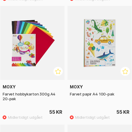
MOXY
MOXY
Farvet hobbykarton 300g A4
Farvet papir A4 100-pak
20-pak
55 KR
55 KR