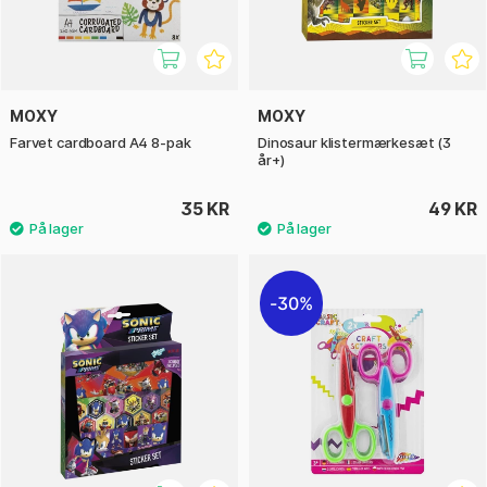
MOXY
MOXY
Farvet cardboard A4 8-pak
Dinosaur klistermærkesæt (3
år+)
35 KR
49 KR
30%