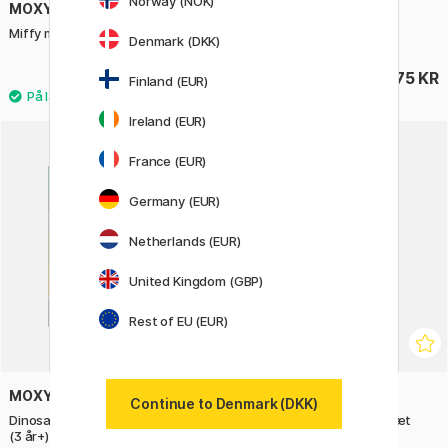
Norway (NOK)
MOXY
MOXY
Miffy malebog farver + pensel
Gelpenner 48-pakning
Denmark (DKK)
149 KR
175 KR
Finland (EUR)
Ireland (EUR)
France (EUR)
Germany (EUR)
Netherlands (EUR)
United Kingdom (GBP)
Rest of EU (EUR)
MOXY
MOXY
Continue to Denmark (DKK)
Dinosaur vinduesklistermærker
Paw Patrol klistermærkesæt
(3 år+)