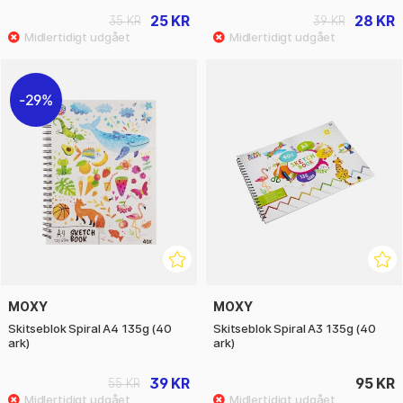
25 KR
28 KR
35 KR
39 KR
29%
MOXY
MOXY
Skitseblok Spiral A4 135g (40
Skitseblok Spiral A3 135g (40
ark)
ark)
39 KR
95 KR
55 KR