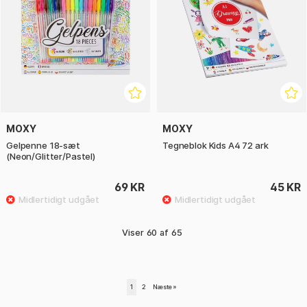
MOXY
MOXY
Gelpenne 18-sæt
Tegneblok Kids A4 72 ark
(Neon/Glitter/Pastel)
69 KR
45 KR
Viser
60
af
65
1
2
Næste
»