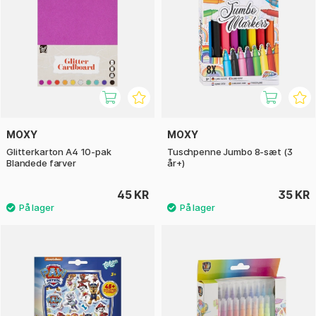
MOXY
MOXY
Glitterkarton A4 10-pak
Tuschpenne Jumbo 8-sæt (3
Blandede farver
år+)
45 KR
35 KR