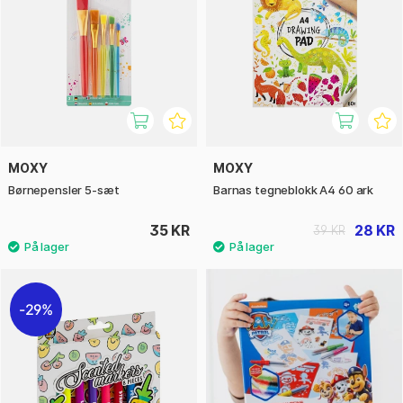
MOXY
MOXY
Børnepensler 5-sæt
Barnas tegneblokk A4 60 ark
35 KR
28 KR
39 KR
29%