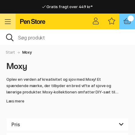
Gratis fragt over 449 kr*
Hurtigt til dør eller pakkeshop
Hurtigt til dør eller pakkeshop
Gratis fragt over 449 kr*
Start
Moxy
Moxy
Oplev en verden af kreativitet og sjov med Moxy! Et
spændende mærke, der tilbyder en bred vifte af sjove og
lærerige produkter. Moxy-kollektionen omfatter DIY-sæt til
overkommelige priser, farvelægningssæt, tegnepapir og
Læs mere
maletilbehør.
Bliv inspireret, og skab noget sammen med dine børn!
Pris