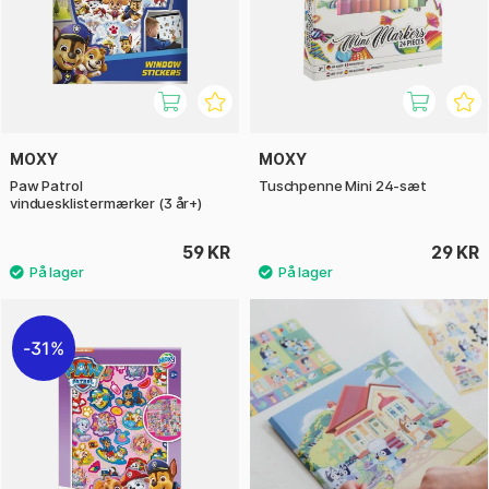
MOXY
MOXY
Paw Patrol
Tuschpenne Mini 24-sæt
vinduesklistermærker (3 år+)
59 KR
29 KR
31%