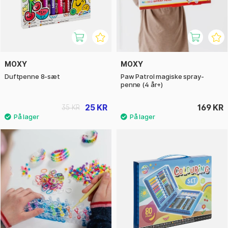
MOXY
MOXY
Duftpenne 8-sæt
Paw Patrol magiske spray-
penne (4 år+)
25 KR
169 KR
35 KR