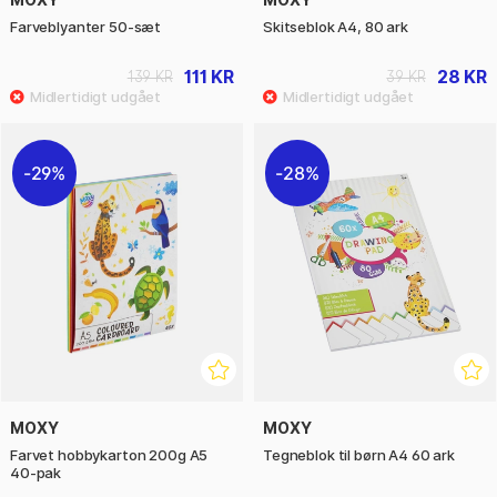
Farveblyanter 50-sæt
Skitseblok A4, 80 ark
111 KR
28 KR
139 KR
39 KR
29%
28%
MOXY
MOXY
Farvet hobbykarton 200g A5
Tegneblok til børn A4 60 ark
40-pak