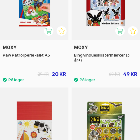
MOXY
MOXY
Paw Patrol perle-sæt A5
Bing vinduesklistermærker (3
år+)
20 KR
49 KR
29 KR
69 KR