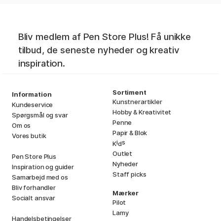
Bliv medlem af Pen Store Plus! Få unikke
tilbud, de seneste nyheder og kreativ
inspiration.
Sortiment
Information
Kunstnerartikler
Kundeservice
Hobby & Kreativitet
Spørgsmål og svar
Penne
Om os
Papir & Blok
Vores butik
i
s
K
d
Outlet
Pen Store Plus
Nyheder
Inspiration og guider
Staff picks
Samarbejd med os
Bliv forhandler
Mærker
Socialt ansvar
Pilot
Lamy
Handelsbetingelser