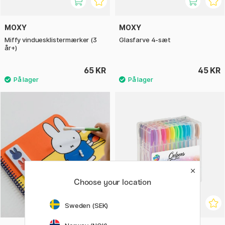
MOXY
MOXY
Miffy vinduesklistermærker (3
Glasfarve 4-sæt
år+)
65 KR
45 KR
Choose your location
Sweden (SEK)