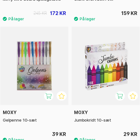
172 KR
159 KR
245 KR
MOXY
MOXY
Gelpenne 10-sæt
Jumbokridt 10-sæt
39 KR
29 KR