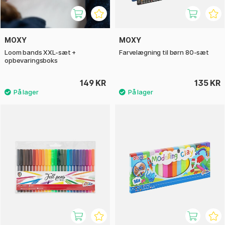
MOXY
MOXY
Loom bands XXL-sæt +
Farvelægning til børn 80-sæt
opbevaringsboks
149 KR
135 KR