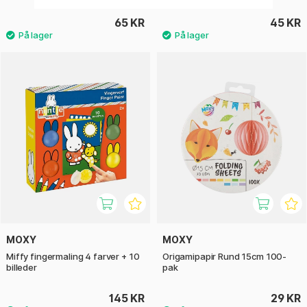
65 KR
45 KR
MOXY
MOXY
Miffy fingermaling 4 farver + 10
Origamipapir Rund 15cm 100-
billeder
pak
145 KR
29 KR