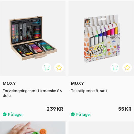
MOXY
MOXY
Farvelægningssæt i trææske 86
Tekstilpenne 8-sæt
dele
239 KR
55 KR