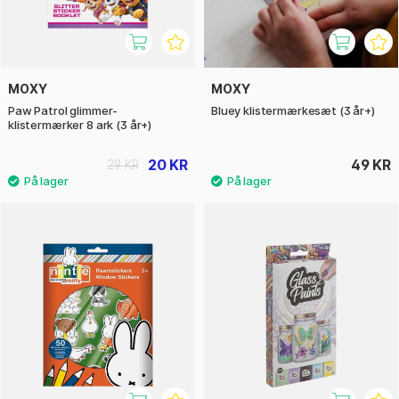
MOXY
MOXY
Paw Patrol glimmer-
Bluey klistermærkesæt (3 år+)
klistermærker 8 ark (3 år+)
20 KR
49 KR
29 KR