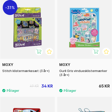
31%
MOXY
MOXY
Stitch klistermærkesæt (3 år+)
Gurli Gris vinduesklistermærker
(3 år+)
34 KR
65 KR
49 KR