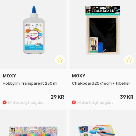
MOXY
MOXY
Hobbylim Transparent 250 ml
Chalkboard 20x16cm + tilbehør
29 KR
39 KR