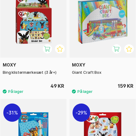
MOXY
MOXY
Bing klistermærkesæt (3 år+)
Giant Craft Box
49 KR
159 KR
31%
29%