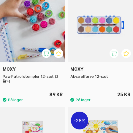
MOXY
MOXY
Paw Patrol stempler 12-sæt (3
Akvarelfarve 12-sæt
år+)
89 KR
25 KR
28%