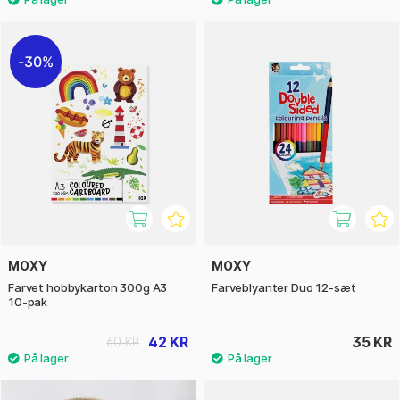
30%
MOXY
MOXY
Farvet hobbykarton 300g A3
Farveblyanter Duo 12-sæt
10-pak
42 KR
35 KR
60 KR