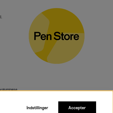
l.
 voluminøse
Indstillinger
Accepter