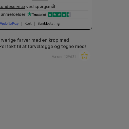
kundeservice
ved spørgsmål
anmeldelser
farverige farver med en krop med
Perfekt til at farvelægge og tegne med!
Varenr:
129631