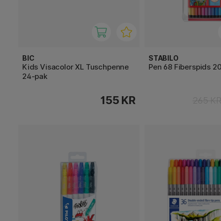
BIC
STABILO
Kids Visacolor XL Tuschpenne
Pen 68 Fiberspids 2
24-pak
155 KR
265 K