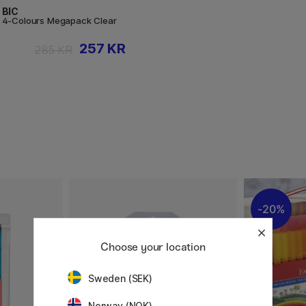
BIC
4-Colours Megapack Clear
257 KR
285 KR
20%
Choose your location
Sweden (SEK)
Norway (NOK)