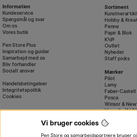
Information
Sortiment
Kundeservice
Kunstnerartikl
Spørgsmål og svar
Hobby & Kreat
Om os
Penne
Vores butik
Papir & Blok
i
s
K
d
Pen Store Plus
Outlet
Inspiration og guider
Nyheder
Samarbejd med os
Staff picks
Bliv forhandler
Socialt ansvar
Mærker
Pilot
Handelsbetingelser
Lamy
Integritetspolitik
Faber-Castell
Cookies
Posca
Winsor & New
Visa alle (160)
Vi bruger cookies
Pen Store og samarbejdspartnere bruger cook