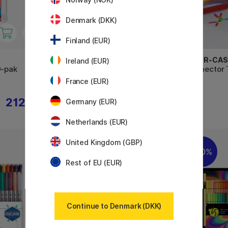
Denmark (DKK)
Finland (EUR)
FABER-CASTELL
FABER-CAS
Ireland (EUR)
0-pak
Tuschpenne Twin 10-sæt
Connector 
France (EUR)
212 KR
55 KR
Germany (EUR)
R
Netherlands (EUR)
United Kingdom (GBP)
20%
20%
Rest of EU (EUR)
Continue to Denmark (DKK)