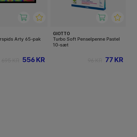
GIOTTO
rspids Arty 65-pak
Turbo Soft Penselpenne Pastel
10-sæt
556 KR
77 KR
695 KR
96 KR