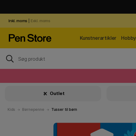
Inkl. moms
|
Exkl. moms
Kunstnerartikler
Hobby 
Outlet
Kids
Børnepenne
Tusser til børn