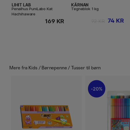
LIHIT LAB
KÄRNAN
Penalhus PuniLabo Kat
Tegneblok 1 kg
Hachihaware
74 KR
169 KR
92 KR
Mere fra
Kids / Børnepenne / Tusser til børn
20%