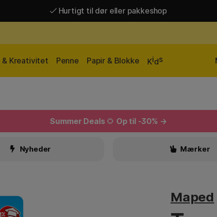
Hurtigt til dør eller pakkeshop
Hurtigt til dør eller pakkeshop
Gratis fragt over 449 kr*
i
s
& Kreativitet
Penne
Papir & Blokke
K
d
Summer Deals
🌻
Op til -30% →
Nyheder
Mærker
Maped