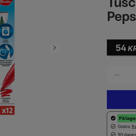
Tusc
Peps
54
K
Gratis
fr
90 dages