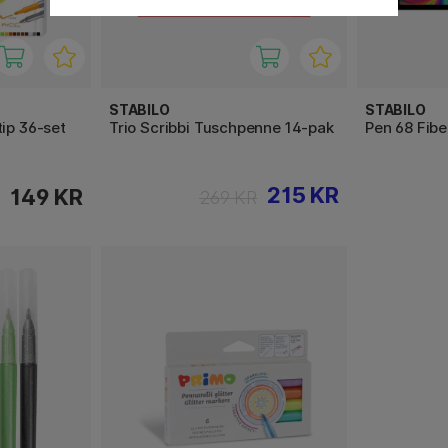
STABILO
STABILO
ip 36-set
Trio Scribbi Tuschpenne 14-pak
Pen 68 Fibe
215 KR
149 KR
269 KR