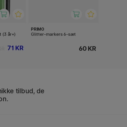
PRIMO
 (3 år+)
Glitter-markers 6-sæt
71 KR
60 KR
KR
ikke tilbud, de
on.