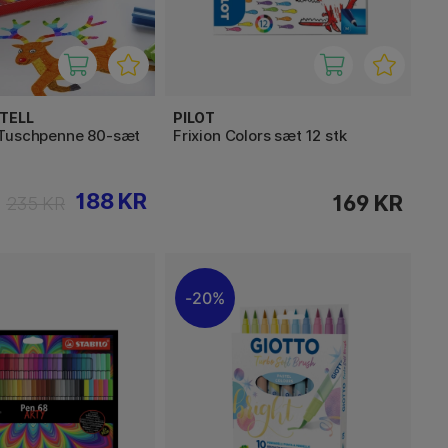
TELL
PILOT
Tuschpenne 80-sæt
Frixion Colors sæt 12 stk
188 KR
169 KR
235 KR
20%