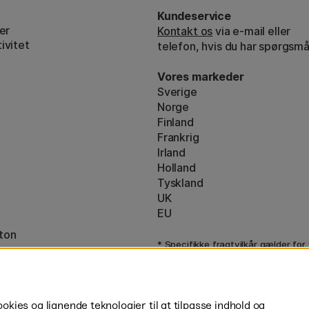
Kundeservice
er
Kontakt os
via e-mail eller
ivitet
telefon, hvis du har spørgsmå
Vores markeder
Sverige
Norge
Finland
Frankrig
Irland
Holland
Tyskland
UK
EU
ton
* Specifikke
fragtvilkår
gælder for
varer.
ies og lignende teknologier til at tilpasse indhold og