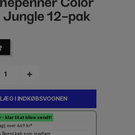
hepenner Color
 Jungle 12-pak
R
LÆG I INDKØBSVOGNEN
agt
over 449 kr*
 åbent køb som
medlem