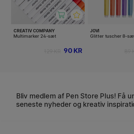
CREATIV COMPANY
JOVI
Multimarker 24-sæt
Glitter tuscher 8-sæt
90 KR
129 KR
89 
Bliv medlem af Pen Store Plus! Få un
seneste nyheder og kreativ inspirati