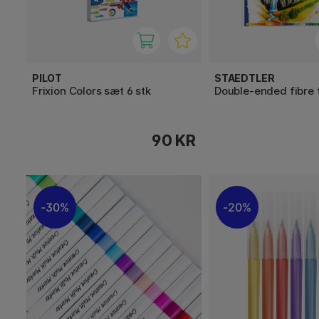
PILOT
STAEDTLER
Frixion Colors sæt 6 stk
Double-ended fibre t
90 KR
30%
20%