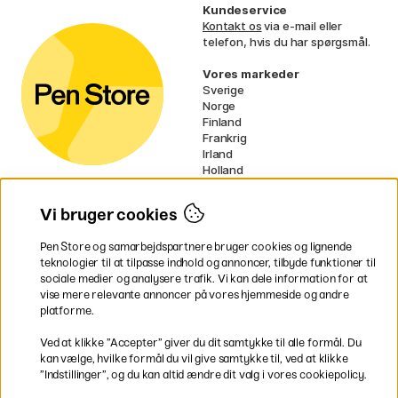
Kundeservice
Kontakt os
via e-mail eller
telefon, hvis du har spørgsmål.
Vores markeder
Sverige
Norge
Finland
Frankrig
Irland
Holland
Tyskland
UK
Vi bruger cookies
EU
Pen Store og samarbejdspartnere bruger cookies og lignende
* Specifikke
fragtvilkår
gælder for
teknologier til at tilpasse indhold og annoncer, tilbyde funktioner til
voluminøse varer.
sociale medier og analysere trafik. Vi kan dele information for at
vise mere relevante annoncer på vores hjemmeside og andre
platforme.
Betal nemt og sikkert
Ved at klikke ”Accepter” giver du dit samtykke til alle formål. Du
kan vælge, hvilke formål du vil give samtykke til, ved at klikke
”Indstillinger”, og du kan altid ændre dit valg i vores cookiepolicy.