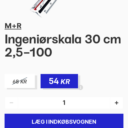
M+R
Ingeniørskala 30 cm
2,5-100
54
KR
68
KR
LÆG I INDKØBSVOGNEN