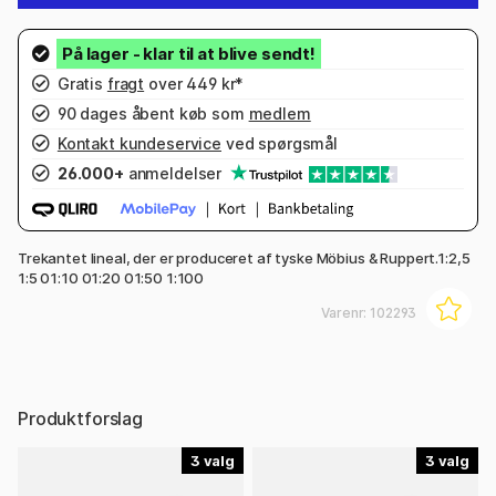
Gratis
fragt
over 449 kr*
90 dages åbent køb som
medlem
Kontakt kundeservice
ved spørgsmål
26.000+
anmeldelser
Trekantet lineal, der er produceret af tyske Möbius & Ruppert.1:2,5
1:5 01:10 01:20 01:50 1:100
Varenr:
102293
Produktforslag
3
3