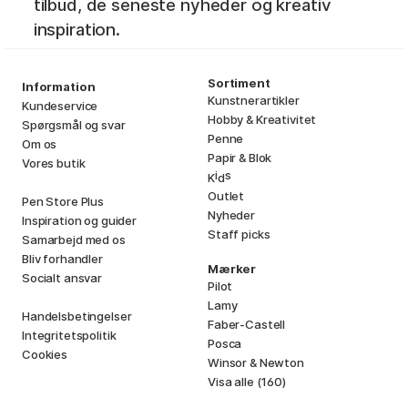
tilbud, de seneste nyheder og kreativ
inspiration.
Sortiment
Information
Kunstnerartikler
Kundeservice
Hobby & Kreativitet
Spørgsmål og svar
Penne
Om os
Papir & Blok
Vores butik
i
s
K
d
Outlet
Pen Store Plus
Nyheder
Inspiration og guider
Staff picks
Samarbejd med os
Bliv forhandler
Mærker
Socialt ansvar
Pilot
Lamy
Handelsbetingelser
Faber-Castell
Integritetspolitik
Posca
Cookies
Winsor & Newton
Visa alle (160)