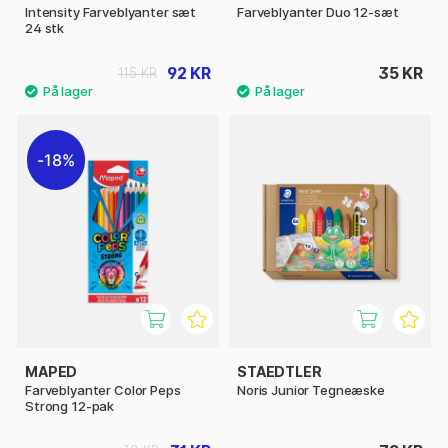
Intensity Farveblyanter sæt
Farveblyanter Duo 12-sæt
24 stk
92 KR
35 KR
115 KR
18%
MAPED
STAEDTLER
Farveblyanter Color Peps
Noris Junior Tegneæske
Strong 12-pak