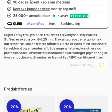
90 dages åbent køb som
medlem
Kontakt kundeservice
ved spørgsmål
26.000+
anmeldelser
Super Ferby fra Lyra er en trekantet farveblyant i høj kvalitet.
Stiften er ekstra tyk, Ø 6.25 mm. Trekantsgrebet er ergonomisk
udformet for ikke at trætte hånden. Dette er Lyras mest velkendte
farveblyant og anvendes af både unge amatører, kunstnere og
professionelle! Farvestiften indeholder ekstra meget pigment og er
ikke vandopløselig. Blyanten er fremstillet PEFC-certificeret træ.
Varenr:
101538_r
Produktforslag
20%
20%