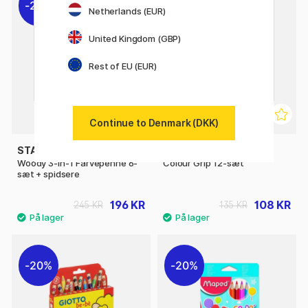
20%
20%
Netherlands (EUR)
United Kingdom (GBP)
Rest of EU (EUR)
Continue to Denmark (DKK)
STABILO
FABER-CASTELL
Woody 3-in-1 Farvepenne 6-
Colour Grip 12-sæt
sæt + spidsere
196 KR
108 KR
245 KR
135 KR
20%
20%