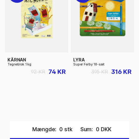
KÄRNAN
LYRA
Tegneblok 1 kg
Super Ferby 18-sæt
74 KR
316 KR
92 KR
395 KR
Mængde:
0
stk
Sum:
0
DKK