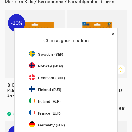
Mere fra
Kids / Børnepenne / Farveblyanter til børn
20%
Choose your location
Sweden (SEK)
Norway (NOK)
Denmark (DKK)
BIC
BIC
Finland (EUR)
Kids Tropicolors Farvepenne
Kids Evolution Farvepenne 18-
24-pak
pak
Ireland (EUR)
48 KR
70 KR
60 KR
France (EUR)
Germany (EUR)