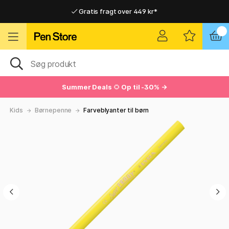
Gratis fragt over 449 kr*
Hurtigt til dør eller pakkeshop
Hurtigt til dør eller pakkeshop
Gratis fragt over 449 kr*
Summer Deals
🌻
Op til -30% →
Kids
Børnepenne
Farveblyanter til børn