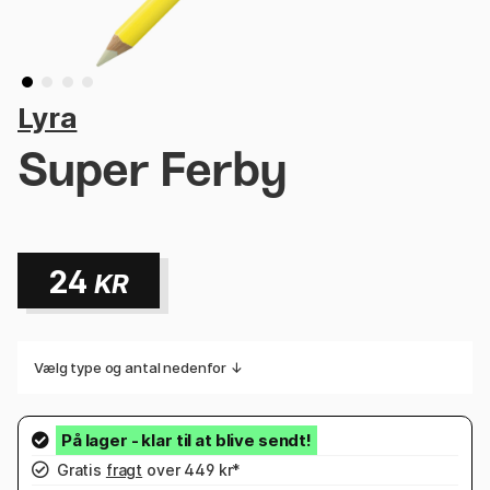
Lyra
Super Ferby
24
KR
Vælg type og antal nedenfor ↓
Gratis
fragt
over 449 kr*