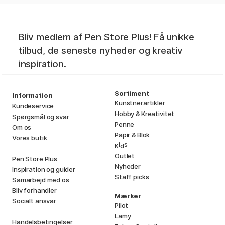
Bliv medlem af Pen Store Plus! Få unikke
tilbud, de seneste nyheder og kreativ
inspiration.
Sortiment
Information
Kunstnerartikler
Kundeservice
Hobby & Kreativitet
Spørgsmål og svar
Penne
Om os
Papir & Blok
Vores butik
i
s
K
d
Outlet
Pen Store Plus
Nyheder
Inspiration og guider
Staff picks
Samarbejd med os
Bliv forhandler
Mærker
Socialt ansvar
Pilot
Lamy
Handelsbetingelser