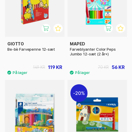
GIOTTO
MAPED
Be-bè Farvepenne 12-sæt
Farveblyanter Color Peps
Jumbo 12-sæt (2 år+)
119 KR
56 KR
149 KR
70 KR
20%