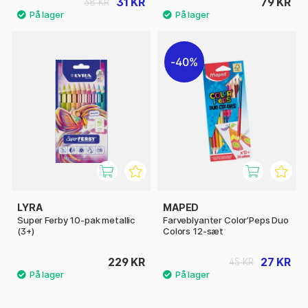
31 KR
79 KR
38 KR
40%
LYRA
MAPED
Super Ferby 10-pak metallic
Farveblyanter Color’Peps Duo
(3+)
Colors 12-sæt
229 KR
27 KR
45 KR