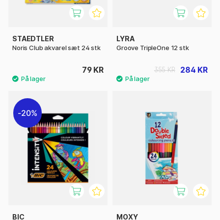
STAEDTLER
LYRA
Noris Club akvarel sæt 24 stk
Groove TripleOne 12 stk
79 KR
284 KR
355 KR
20%
BIC
MOXY