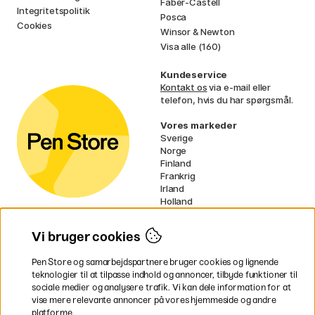
Faber-Castell
Integritetspolitik
Posca
Cookies
Winsor & Newton
Visa alle (160)
Kundeservice
Kontakt os
via e-mail eller
telefon, hvis du har spørgsmål.
Vores markeder
Sverige
Norge
Finland
Frankrig
Irland
Holland
Tyskland
UK
Vi bruger cookies
EU
Pen Store og samarbejdspartnere bruger cookies og lignende
* Specifikke
fragtvilkår
gælder for
teknologier til at tilpasse indhold og annoncer, tilbyde funktioner til
voluminøse varer.
sociale medier og analysere trafik. Vi kan dele information for at
vise mere relevante annoncer på vores hjemmeside og andre
platforme.
Betal nemt og sikkert