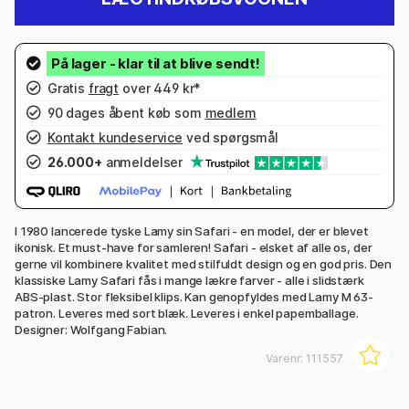
Gratis
fragt
over 449 kr*
90 dages åbent køb som
medlem
Kontakt kundeservice
ved spørgsmål
26.000+
anmeldelser
I 1980 lancerede tyske Lamy sin Safari - en model, der er blevet
ikonisk. Et must-have for samleren! Safari - elsket af alle os, der
gerne vil kombinere kvalitet med stilfuldt design og en god pris. Den
klassiske Lamy Safari fås i mange lækre farver - alle i slidstærk
ABS-plast. Stor fleksibel klips. Kan genopfyldes med Lamy M 63-
patron. Leveres med sort blæk. Leveres i enkel papemballage.
Designer: Wolfgang Fabian.
Varenr:
111557