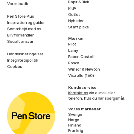
Papir & Blok
Vores butik
i
s
K
d
Outlet
Pen Store Plus
Nyheder
Inspiration og guider
Staff picks
Samarbejd med os
Bliv forhandler
Mærker
Socialt ansvar
Pilot
Lamy
Handelsbetingelser
Faber-Castell
Integritetspolitik
Posca
Cookies
Winsor & Newton
Visa alle (160)
Kundeservice
Kontakt os
via e-mail eller
telefon, hvis du har spørgsmål.
Vores markeder
Sverige
Norge
Finland
Frankrig