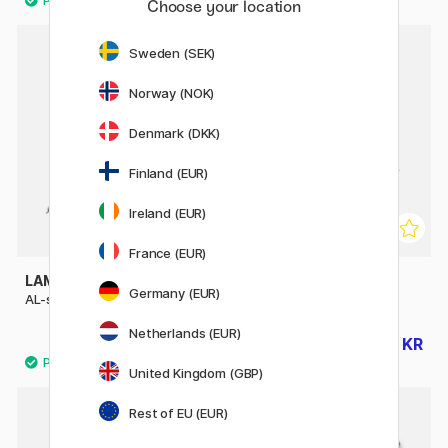
Choose your location
Sweden (SEK)
20%
Norway (NOK)
Denmark (DKK)
Finland (EUR)
Ireland (EUR)
France (EUR)
LAMY
PARKER
Germany (EUR)
AL-star Black Rollerball
IM Black/Chrome Rollerball
Netherlands (EUR)
225 KR
324 KR
405 KR
United Kingdom (GBP)
Rest of EU (EUR)