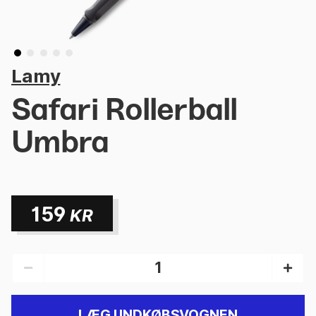
Lamy
Safari Rollerball
Umbra
159
KR
LÆG I INDKØBSVOGNEN