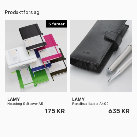
Produktforslag
5
LAMY
LAMY
Notesbog Softcover A5
Penalhus i læder A402
175 KR
635 KR