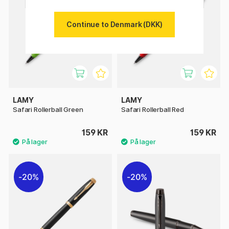
Continue to Denmark (DKK)
LAMY
LAMY
Safari Rollerball Green
Safari Rollerball Red
159 KR
159 KR
20%
20%