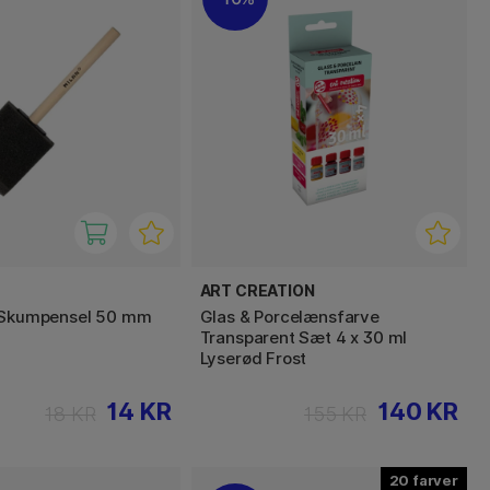
ART CREATION
1 Skumpensel 50 mm
Glas & Porcelænsfarve
Transparent Sæt 4 x 30 ml
Lyserød Frost
14 KR
140 KR
18 KR
155 KR
20