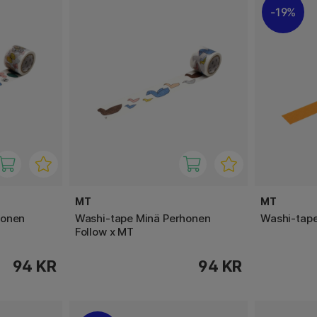
19%
MT
MT
honen
Washi-tape Minä Perhonen
Washi-tap
Follow x MT
94 KR
94 KR