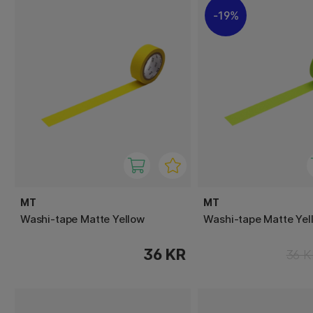
19%
MT
MT
Washi-tape Matte Yellow
Washi-tape Matte Ye
36 KR
36 K