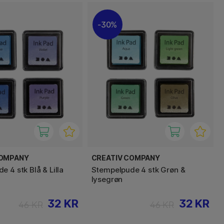
30%
COMPANY
CREATIV COMPANY
 4 stk Blå & Lilla
Stempelpude 4 stk Grøn &
lysegrøn
32 KR
32 KR
46 KR
46 KR