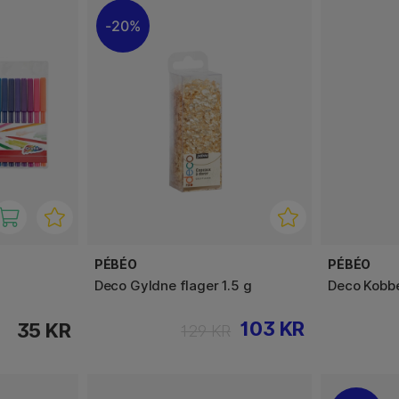
20%
PÉBÉO
PÉBÉO
Deco Gyldne flager 1.5 g
Deco Kobbe
103 KR
35 KR
129 KR