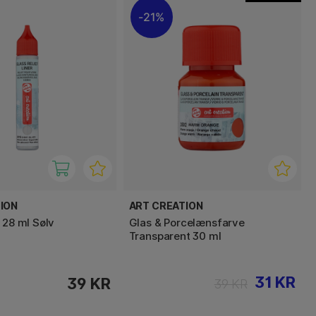
21%
ION
ART CREATION
 28 ml Sølv
Glas & Porcelænsfarve
Transparent 30 ml
31 KR
39 KR
39 KR