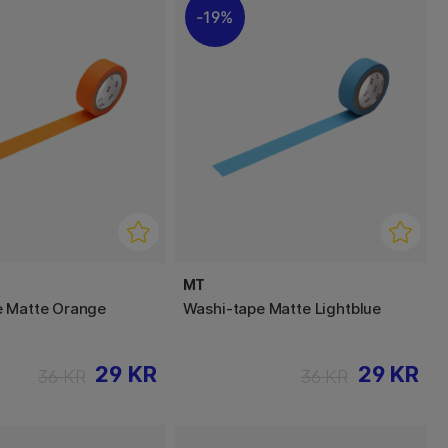
19%
MT
e Matte Orange
Washi-tape Matte Lightblue
29 KR
29 KR
36 KR
36 KR