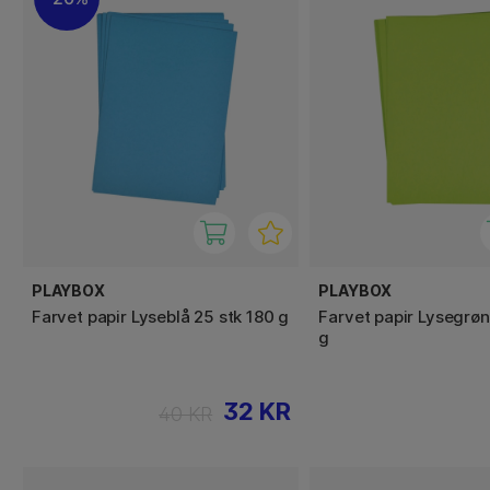
PLAYBOX
PLAYBOX
Farvet papir Lyseblå 25 stk 180 g
Farvet papir Lysegrøn
g
32 KR
40 KR