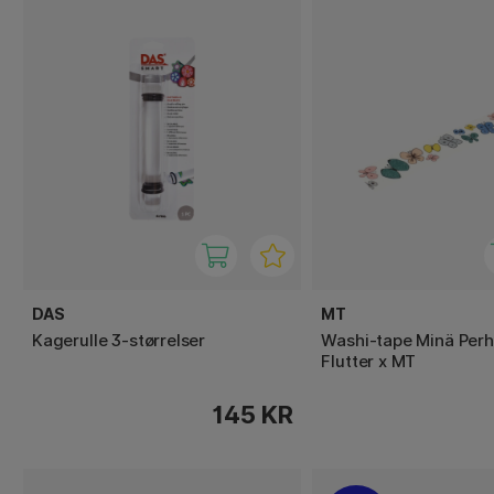
DAS
MT
Kagerulle 3-størrelser
Washi-tape Minä Per
Flutter x MT
145 KR