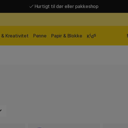
Hurtigt til dør eller pakkeshop
Hurtigt til dør eller pakkeshop
Gratis fragt over 449 kr*
i
s
& Kreativitet
Penne
Papir & Blokke
K
d