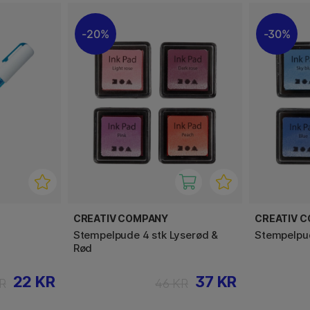
20%
30%
CREATIV COMPANY
CREATIV 
Stempelpude 4 stk Lyserød &
Stempelpude
Rød
22 KR
37 KR
R
46 KR