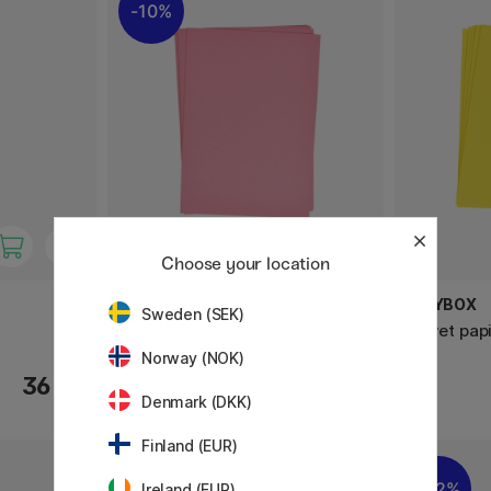
10%
Choose your location
PLAYBOX
PLAYBOX
Sweden (SEK)
Farvet papir Pink 25 stk 180 g
Farvet papi
Norway (NOK)
36 KR
36 KR
40 KR
Denmark (DKK)
Finland (EUR)
22%
Ireland (EUR)