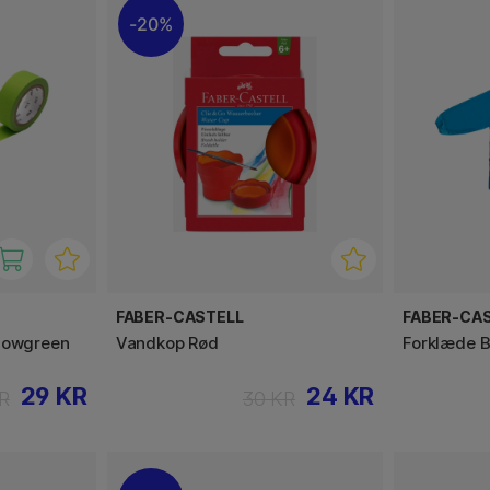
20%
FABER-CASTELL
FABER-CA
llowgreen
Vandkop Rød
Forklæde B
29 KR
24 KR
R
30 KR