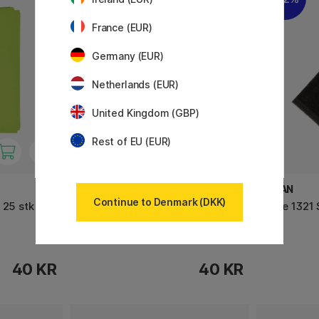
France (EUR)
Germany (EUR)
Netherlands (EUR)
United Kingdom (GBP)
Rest of EU (EUR)
PLAYBOX
MILAN
Continue to Denmark (DKK)
 25 stk 180
Farvet papir Mørkegrønt 25 stk
Serie 132
180 g
40 KR
40 KR