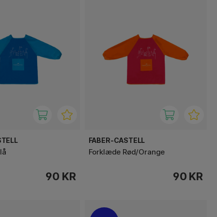
STELL
FABER-CASTELL
lå
Forklæde Rød/Orange
90 KR
90 KR