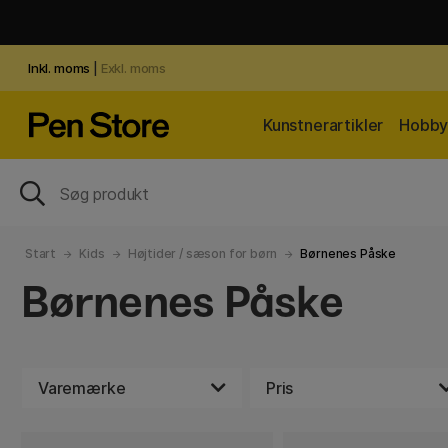
Inkl. moms
|
Exkl. moms
Kunstnerartikler
Hobby 
Start
Kids
Højtider / sæson for børn
Børnenes Påske
Børnenes Påske
Varemærke
Pris