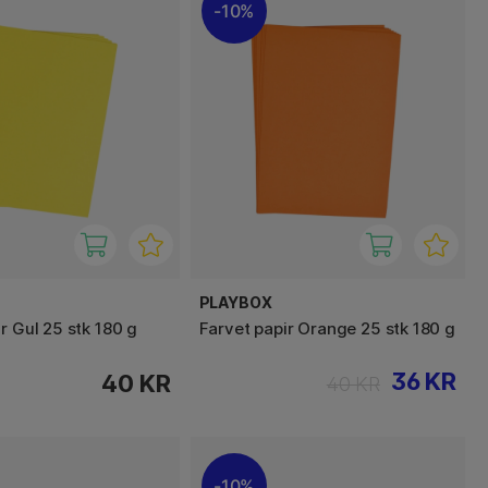
10%
PLAYBOX
r Gul 25 stk 180 g
Farvet papir Orange 25 stk 180 g
36 KR
40 KR
40 KR
10%