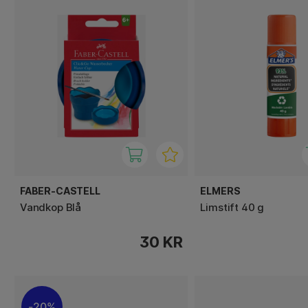
FABER-CASTELL
ELMERS
Vandkop Blå
Limstift 40 g
30 KR
20%