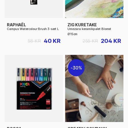
RAPHAËL
ZIG KURETAKE
Campus Watercolour Brush 3-sæt L
Umezara keramikpalet Blomst
Ø15cm
40 KR
204 KR
58 KR
255 KR
30%