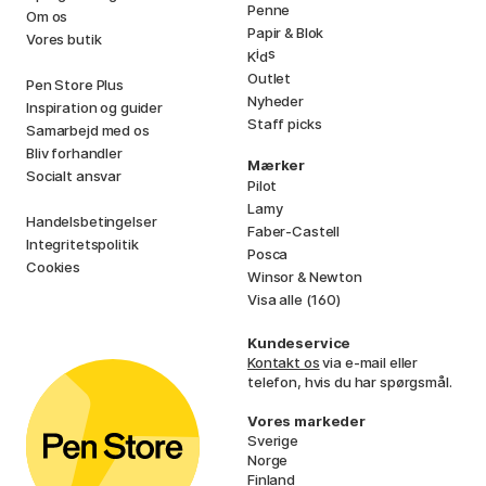
Penne
Om os
Papir & Blok
Vores butik
i
s
K
d
Outlet
Pen Store Plus
Nyheder
Inspiration og guider
Staff picks
Samarbejd med os
Bliv forhandler
Mærker
Socialt ansvar
Pilot
Lamy
Handelsbetingelser
Faber-Castell
Integritetspolitik
Posca
Cookies
Winsor & Newton
Visa alle (160)
Kundeservice
Kontakt os
via e-mail eller
telefon, hvis du har spørgsmål.
Vores markeder
Sverige
Norge
Finland