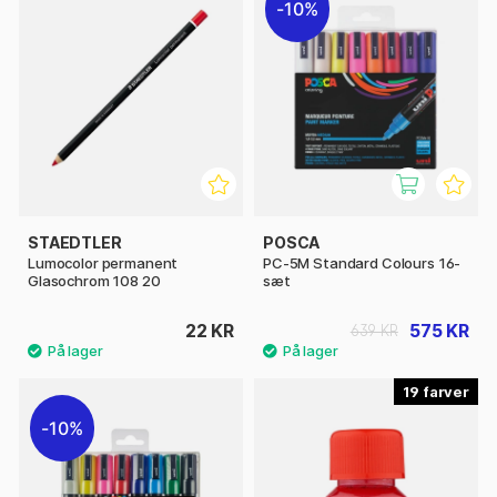
10%
STAEDTLER
POSCA
Lumocolor permanent
PC-5M Standard Colours 16-
Glasochrom 108 20
sæt
22 KR
575 KR
639 KR
19
10%