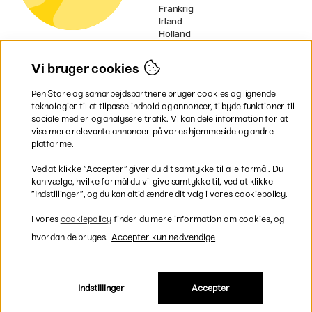
Frankrig
Irland
Holland
Tyskland
UK
Vi bruger cookies
EU
Pen Store og samarbejdspartnere bruger cookies og lignende
* Specifikke
fragtvilkår
gælder for
teknologier til at tilpasse indhold og annoncer, tilbyde funktioner til
voluminøse varer.
sociale medier og analysere trafik. Vi kan dele information for at
vise mere relevante annoncer på vores hjemmeside og andre
platforme.
Betal nemt og sikkert
Ved at klikke ”Accepter” giver du dit samtykke til alle formål. Du
kan vælge, hvilke formål du vil give samtykke til, ved at klikke
”Indstillinger”, og du kan altid ændre dit valg i vores cookiepolicy.
Hurtig levering til hele Danmark
I vores
cookiepolicy
finder du mere information om cookies, og
hvordan de bruges.
Accepter kun nødvendige
Indstillinger
Accepter
Inkl. moms
|
Exkl. moms