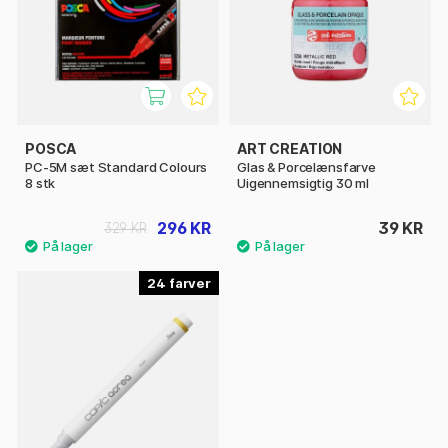
POSCA
ART CREATION
PC-5M sæt Standard Colours
Glas & Porcelænsfarve
8 stk
Uigennemsigtig 30 ml
296 KR
39 KR
329 KR
24