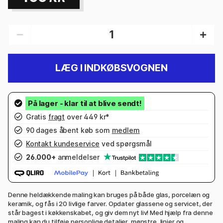
LÆG I INDKØBSVOGNEN
Gratis
fragt
over 449 kr*
90 dages åbent køb som
medlem
Kontakt kundeservice
ved spørgsmål
26.000+
anmeldelser
Denne heldækkende maling kan bruges på både glas, porcelæn og
keramik, og fås i 20 livlige farver. Opdater glassene og servicet, der
står bagest i køkkenskabet, og giv dem nyt liv! Med hjælp fra denne
maling kan du tilføje personlige detaljer, mønstre, linjer og