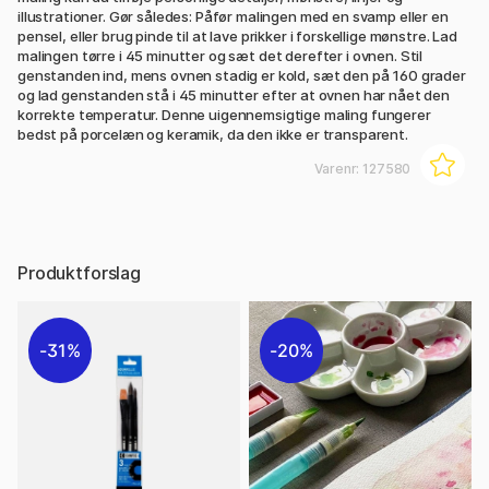
illustrationer. Gør således: Påfør malingen med en svamp eller en
pensel, eller brug pinde til at lave prikker i forskellige mønstre. Lad
malingen tørre i 45 minutter og sæt det derefter i ovnen. Stil
genstanden ind, mens ovnen stadig er kold, sæt den på 160 grader
og lad genstanden stå i 45 minutter efter at ovnen har nået den
korrekte temperatur. Denne uigennemsigtige maling fungerer
bedst på porcelæn og keramik, da den ikke er transparent.
Varenr:
127580
Produktforslag
31%
20%