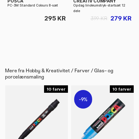
POSCA
CREATIV COMPANY
PC-3M Standard Colours 8-sæt
Opdag linoleumstryk-startsæt 12
dele
295 KR
279 KR
399 KR
Mere fra
Hobby & Kreativitet / Farver / Glas- og
porcelænsmaling
10
10
9%