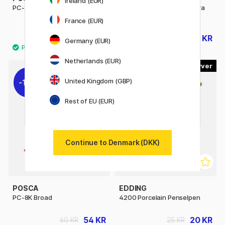
Ireland (EUR)
PC-1MC Extra-fine
Posca Marker PC-1MR Extra
fine
France (EUR)
30 KR
23 KR
29 KR
Germany (EUR)
Netherlands (EUR)
35
15
United Kingdom (GBP)
10%
20%
Rest of EU (EUR)
Continue to Denmark (DKK)
POSCA
EDDING
PC-8K Broad
4200 Porcelain Penselpen
54 KR
20 KR
60 KR
25 KR