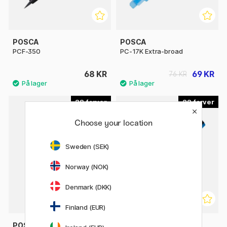
POSCA
POSCA
PCF-350
PC-17K Extra-broad
68 KR
69 KR
76 KR
29
22
21%
Choose your location
Sweden (SEK)
Norway (NOK)
Denmark (DKK)
Finland (EUR)
POSCA
POSCA