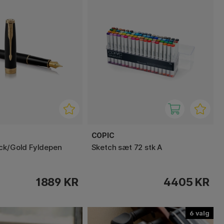
COPIC
ck/Gold Fyldepen
Sketch sæt 72 stk A
1889 KR
4405 KR
6