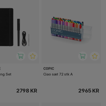
E
COPIC
ing Set
Ciao sæt 72 stk A
2798 KR
2965 KR