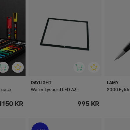
DAYLIGHT
LAMY
rcase
Wafer Lysbord LED A3+
2000 Fyld
1150 KR
995 KR