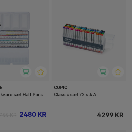
E
COPIC
kvarelsæt Half Pans
Classic sæt 72 stk A
2480 KR
4299 KR
755 KR