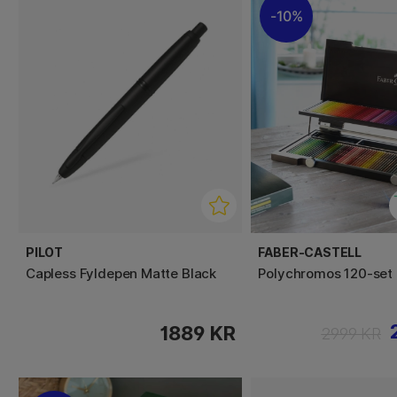
10%
PILOT
FABER-CASTELL
Capless Fyldepen Matte Black
Polychromos 120-set
1889 KR
2999 KR