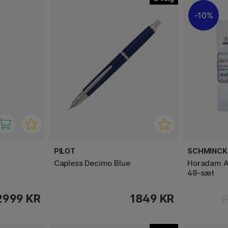
10%
PILOT
SCHMINCK
Capless Decimo Blue
Horadam A
48-sæt
2999 KR
1849 KR
2