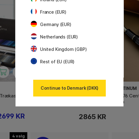
France (EUR)
Germany (EUR)
Netherlands (EUR)
United Kingdom (GBP)
Rest of EU (EUR)
Continue to Denmark (DKK)
PROMARKER
PLATINUM
 Trækasse
Promarker Essential Collection
#3776 Cent
96-set
Trim
2699 KR
2865 KR
4