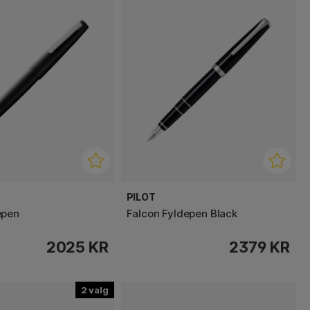
PILOT
epen
Falcon Fyldepen Black
2025 KR
2379 KR
2