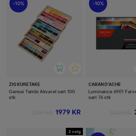
10%
10%
ZIG KURETAKE
CARAN D'ACHE
Gansai Tambi Akvarel sæt 100
Luminance 6901 Farv
stk
sæt 76 stk
1979 KR
2199 KR
2425 KR
2