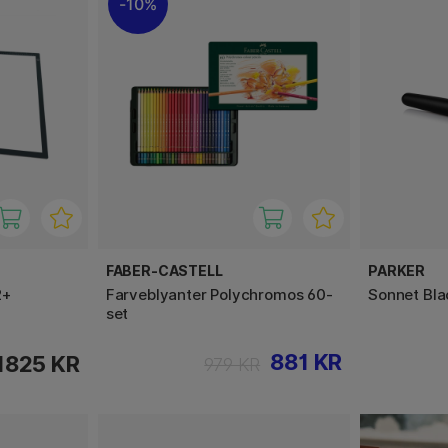
10%
FABER-CASTELL
PARKER
2+
Farveblyanter Polychromos 60-
Sonnet Bla
set
881 KR
1825 KR
979 KR