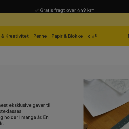
Gratis fragt over 449 kr*
Hurtigt til dør eller pakkeshop
i
s
& Kreativitet
Penne
Papir & Blokke
K
d
est eksklusive gaver til
steklasses
g holder i mange år. En
k.