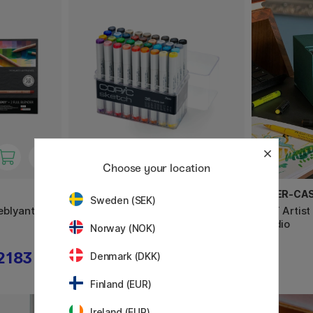
Choose your location
COPIC
FABER-CA
Sweden (SEK)
eblyanter
Sketch sæt 36 stk
PITT Artist
Studio
Norway (NOK)
2183 KR
2259 KR
Denmark (DKK)
Finland (EUR)
Ireland (EUR)