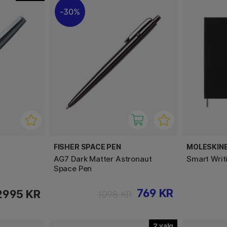
30%
FISHER SPACE PEN
MOLESKIN
AG7 Dark Matter Astronaut
Smart Writ
Space Pen
769 KR
2995 KR
1098 KR
2