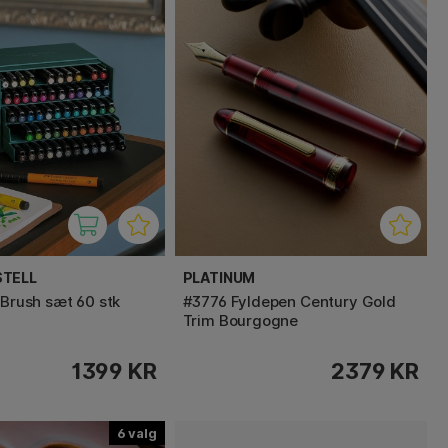
STELL
PLATINUM
 Brush sæt 60 stk
#3776 Fyldepen Century Gold
Trim Bourgogne
1399 KR
2379 KR
6