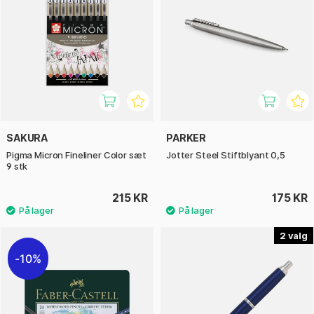
SAKURA
PARKER
Pigma Micron Fineliner Color sæt
Jotter Steel Stiftblyant 0,5
9 stk
215 KR
175 KR
2
10%