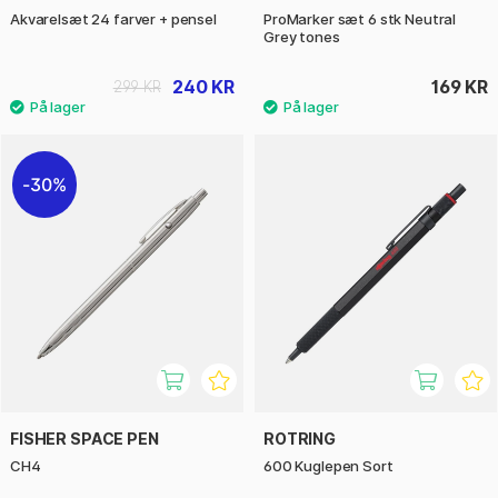
Akvarelsæt 24 farver + pensel
ProMarker sæt 6 stk Neutral
Grey tones
240 KR
169 KR
299 KR
30%
FISHER SPACE PEN
ROTRING
CH4
600 Kuglepen Sort