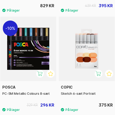
829 KR
395 KR
439 KR
10%
POSCA
COPIC
PC-5M Metallic Colours 8-sæt
Sketch 6-sæt Portrait
296 KR
375 KR
329 KR