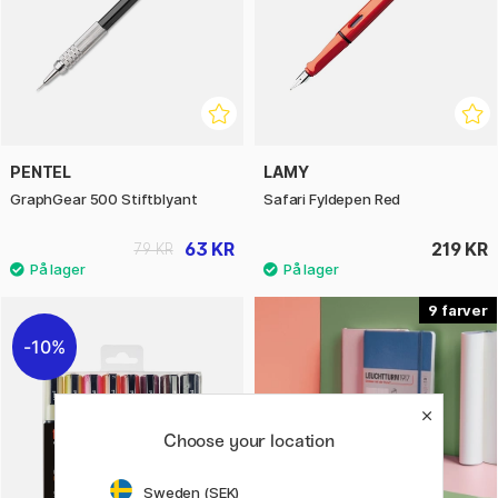
PENTEL
LAMY
GraphGear 500 Stiftblyant
Safari Fyldepen Red
63 KR
219 KR
79 KR
9
10%
Choose your location
Sweden (SEK)