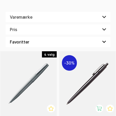
Varemærke
Pris
4
30%