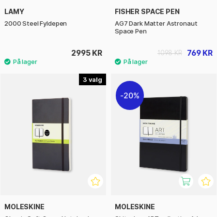
LAMY
FISHER SPACE PEN
2000 Steel Fyldepen
AG7 Dark Matter Astronaut
Space Pen
2995 KR
769 KR
1098 KR
3
20%
MOLESKINE
MOLESKINE