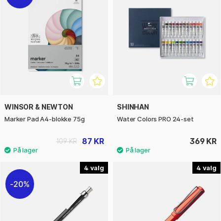
WINSOR & NEWTON
SHINHAN
Marker Pad A4-blokke 75g
Water Colors PRO 24-set
87 KR
369 KR
109 KR
4
4
20%