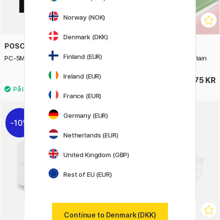
Norway (NOK)
Denmark (DKK)
POSCA
LEUCHTTURM1917
Finland (EUR)
PC-5M Warm Colours 8-sæt
Notebook A5 Soft Cover Plain
Ireland (EUR)
296 KR
175 KR
329 KR
France (EUR)
Germany (EUR)
10%
Netherlands (EUR)
United Kingdom (GBP)
Rest of EU (EUR)
Continue to Denmark (DKK)