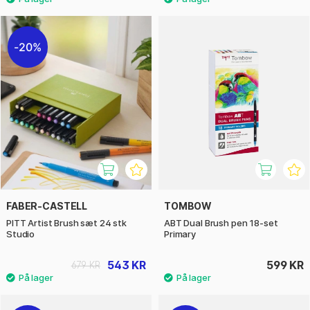
20%
FABER-CASTELL
TOMBOW
PITT Artist Brush sæt 24 stk
ABT Dual Brush pen 18-set
Studio
Primary
543 KR
599 KR
679 KR