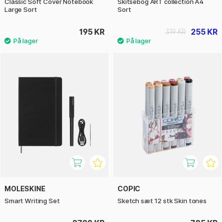
Classic Soft Cover Notebook
Skitsebog ART collection A4
Large Sort
Sort
195 KR
255 KR
319 KR
MOLESKINE
COPIC
Smart Writing Set
Sketch sæt 12 stk Skin tones