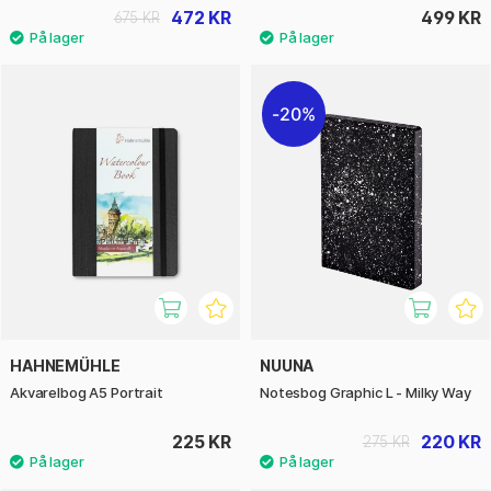
472 KR
499 KR
675 KR
20%
HAHNEMÜHLE
NUUNA
Akvarelbog A5 Portrait
Notesbog Graphic L - Milky Way
225 KR
220 KR
275 KR