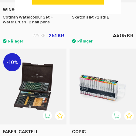
WINSOR & NEWTON
COPIC
Cotman Watercolour Set +
Sketch sæt 72 stk E
Water Brush 12 half pans
251 KR
4405 KR
279 KR
10%
FABER-CASTELL
COPIC