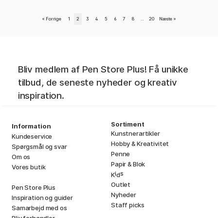
«
Forrige
1
2
3
4
5
6
7
8
..
20
Næste
»
Bliv medlem af Pen Store Plus! Få unikke
tilbud, de seneste nyheder og kreativ
inspiration.
Sortiment
Information
Kunstnerartikler
Kundeservice
Hobby & Kreativitet
Spørgsmål og svar
Penne
Om os
Papir & Blok
Vores butik
i
s
K
d
Outlet
Pen Store Plus
Nyheder
Inspiration og guider
Staff picks
Samarbejd med os