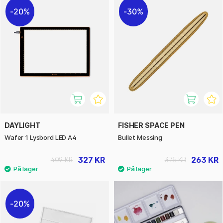
20%
30%
DAYLIGHT
FISHER SPACE PEN
Wafer 1 Lysbord LED A4
Bullet Messing
327 KR
263 KR
409 KR
375 KR
20%