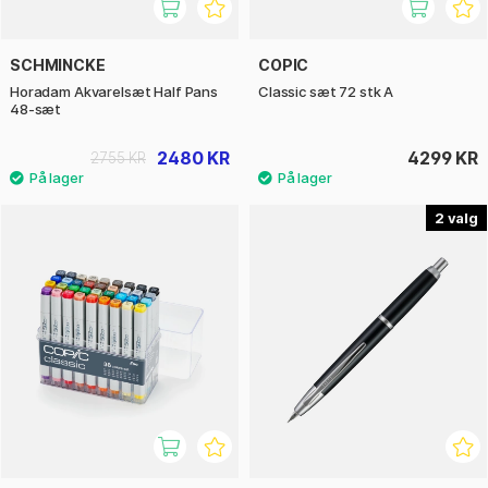
SCHMINCKE
COPIC
Horadam Akvarelsæt Half Pans
Classic sæt 72 stk A
48-sæt
2480 KR
4299 KR
2755 KR
2