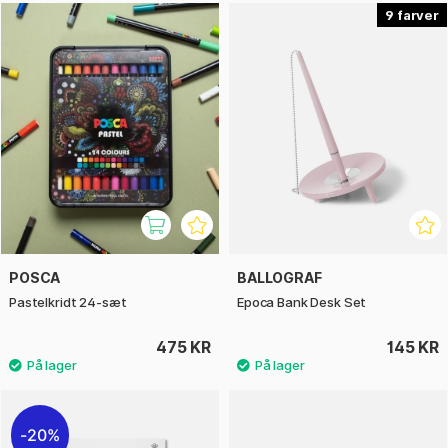
9
POSCA
BALLOGRAF
Pastelkridt 24-sæt
Epoca Bank Desk Set
475 KR
145 KR
20%