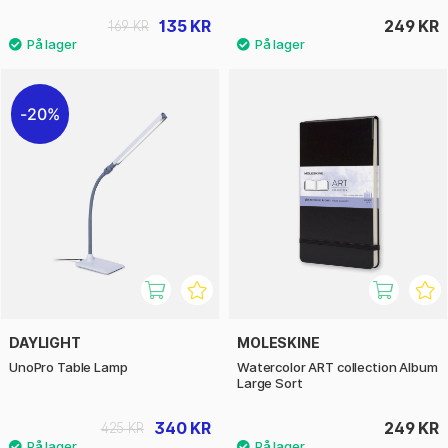
135 KR
249 KR
169 KR
20%
DAYLIGHT
MOLESKINE
UnoPro Table Lamp
Watercolor ART collection Album
Large Sort
340 KR
249 KR
425 KR