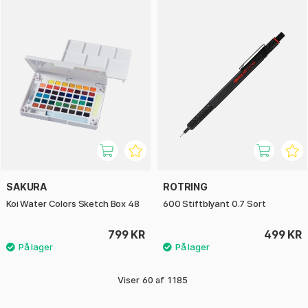
SAKURA
ROTRING
Koi Water Colors Sketch Box 48
600 Stiftblyant 0.7 Sort
799 KR
499 KR
Viser
60
af
1185