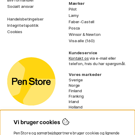
Bliv forhandler
Mærker
Socialt ansvar
Pilot
Lamy
Handelsbetingelser
Faber-Castell
Integritetspolitik
Posca
Cookies
Winsor & Newton
Visa alle (160)
Kundeservice
Kontakt os
via e-mail eller
telefon, hvis du har spørgsmål.
Vores markeder
Sverige
Norge
Finland
Frankrig
Irland
Holland
Tyskland
UK
Vi bruger cookies
EU
Pen Store og samarbejdspartnere bruger cookies og lignende
* Specifikke
fragtvilkår
gælder for