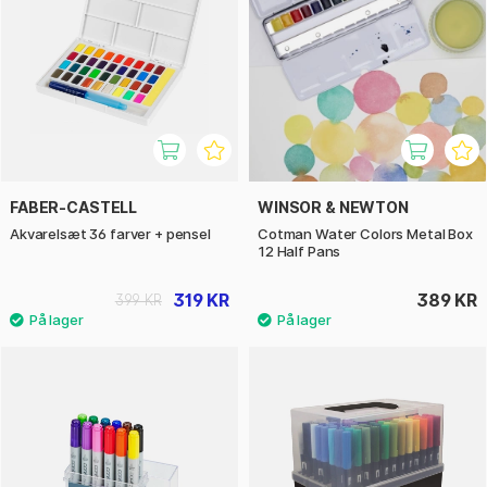
FABER-CASTELL
WINSOR & NEWTON
Akvarelsæt 36 farver + pensel
Cotman Water Colors Metal Box
12 Half Pans
319 KR
389 KR
399 KR