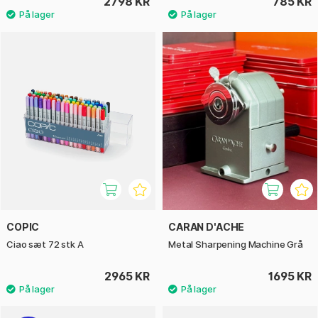
2798 KR
785 KR
COPIC
CARAN D'ACHE
Ciao sæt 72 stk A
Metal Sharpening Machine Grå
2965 KR
1695 KR