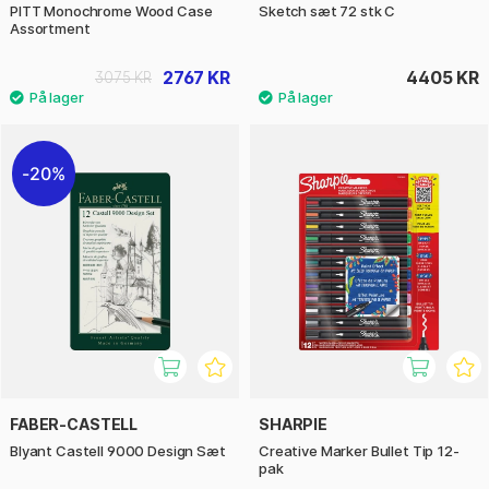
PITT Monochrome Wood Case
Sketch sæt 72 stk C
Assortment
2767 KR
4405 KR
3075 KR
20%
FABER-CASTELL
SHARPIE
Blyant Castell 9000 Design Sæt
Creative Marker Bullet Tip 12-
pak