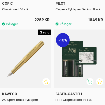
COPIC
PILOT
Classic sæt 36 stk
Capless Fyldepen Decimo Black
2259 KR
1849 KR
3
10%
KAWECO
FABER-CASTELL
AC Sport Brass Fyldepen
PITT Graphite sæt 19 stk