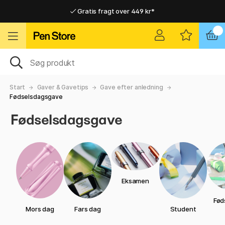
Gratis fragt over 449 kr*
Hurtigt til dør eller pakkeshop
Hurtigt til dør eller pakkeshop
Gratis fragt over 449 kr*
Start
Gaver & Gavetips
Gave efter anledning
Fødselsdagsgave
Fødselsdagsgave
Eksamen
Fød
Mors dag
Fars dag
Student