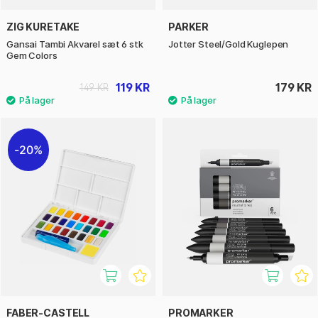
ZIG KURETAKE
PARKER
Gansai Tambi Akvarel sæt 6 stk
Jotter Steel/Gold Kuglepen
Gem Colors
119 KR
179 KR
149 KR
20%
FABER-CASTELL
PROMARKER