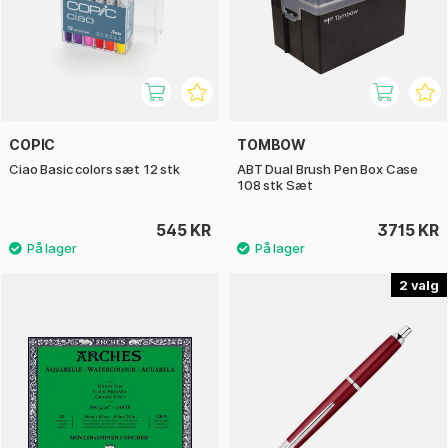
COPIC
TOMBOW
Ciao Basic colors sæt 12 stk
ABT Dual Brush Pen Box Case
108 stk Sæt
545 KR
3715 KR
2