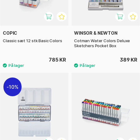
COPIC
WINSOR & NEWTON
Classic sæt 12 stk Basic Colors
Cotman Water Colors Deluxe
Sketchers Pocket Box
785 KR
389 KR
10%