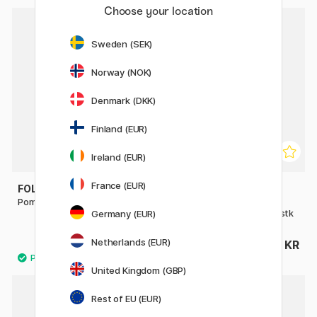
Choose your location
Sweden (SEK)
Norway (NOK)
Denmark (DKK)
Finland (EUR)
Ireland (EUR)
France (EUR)
FOLIA
FOLIA
Pompoms Grøn 30-pack
Gør-det-selv-sæt
Piberensere Rainbow 212 stk
Germany (EUR)
Netherlands (EUR)
26 KR
70 KR
United Kingdom (GBP)
Rest of EU (EUR)