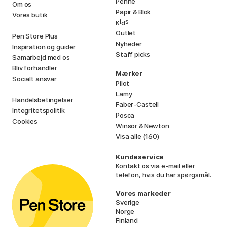
Penne
Om os
Papir & Blok
Vores butik
i
s
K
d
Outlet
Pen Store Plus
Nyheder
Inspiration og guider
Staff picks
Samarbejd med os
Bliv forhandler
Mærker
Socialt ansvar
Pilot
Lamy
Handelsbetingelser
Faber-Castell
Integritetspolitik
Posca
Cookies
Winsor & Newton
Visa alle (160)
Kundeservice
Kontakt os
via e-mail eller
telefon, hvis du har spørgsmål.
Vores markeder
Sverige
Norge
Finland