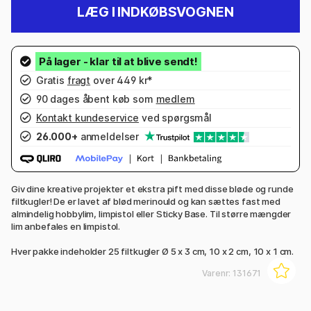
LÆG I INDKØBSVOGNEN
Gratis
fragt
over 449 kr*
90 dages åbent køb som
medlem
Kontakt kundeservice
ved spørgsmål
26.000+
anmeldelser
Giv dine kreative projekter et ekstra pift med disse bløde og runde
filtkugler! De er lavet af blød merinould og kan sættes fast med
almindelig hobbylim, limpistol eller Sticky Base. Til større mængder
lim anbefales en limpistol.
Hver pakke indeholder 25 filtkugler Ø 5 x 3 cm, 10 x 2 cm, 10 x 1 cm.
Varenr:
131671