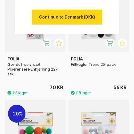
Continue to Denmark (DKK)
FOLIA
FOLIA
Gør-det-selv-sæt
Filtkugler Trend 25-pack
Piberensere Enhjørning 227
stk
70 KR
56 KR
20%