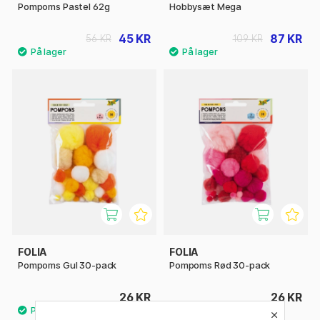
Pompoms Pastel 62g
Hobbysæt Mega
45 KR
87 KR
56 KR
109 KR
FOLIA
FOLIA
Pompoms Gul 30-pack
Pompoms Rød 30-pack
26 KR
26 KR