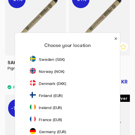
Choose your location
Sweden (SEK)
SAKURA
SAKURA
Pigma Micron Fineliner 01
Pigma Micron Fineliner 03
Norway (NOK)
22 KR
22 KR
28 KR
28 KR
Denmark (DKK)
Finland (EUR)
4
10%
Ireland (EUR)
France (EUR)
Germany (EUR)