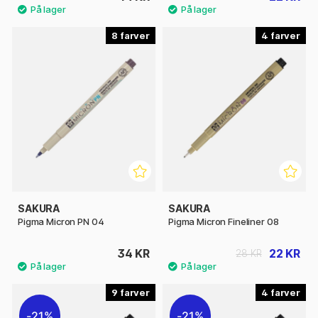
8
4
SAKURA
SAKURA
Pigma Micron PN 04
Pigma Micron Fineliner 08
34 KR
22 KR
28 KR
9
4
21%
21%