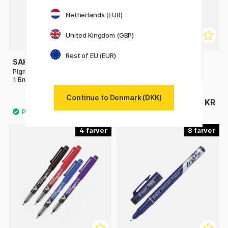
Netherlands (EUR)
United Kingdom (GBP)
Rest of EU (EUR)
SAKURA
PILOT
Pigma Micron Fineliner 6-set +
Fineliner
1 Brush Pen + 1 PN
Continue to Denmark (DKK)
152 KR
15 KR
169 KR
4
8