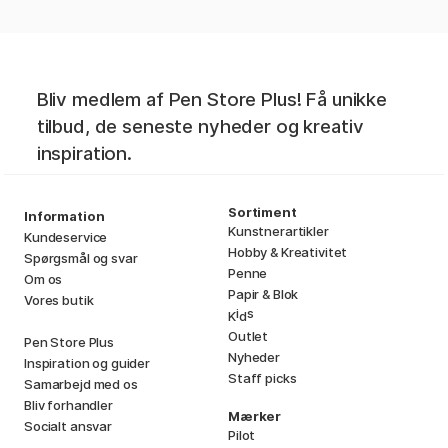
Bliv medlem af Pen Store Plus! Få unikke
tilbud, de seneste nyheder og kreativ
inspiration.
Sortiment
Information
Kunstnerartikler
Kundeservice
Hobby & Kreativitet
Spørgsmål og svar
Penne
Om os
Papir & Blok
Vores butik
i
s
K
d
Outlet
Pen Store Plus
Nyheder
Inspiration og guider
Staff picks
Samarbejd med os
Bliv forhandler
Mærker
Socialt ansvar
Pilot