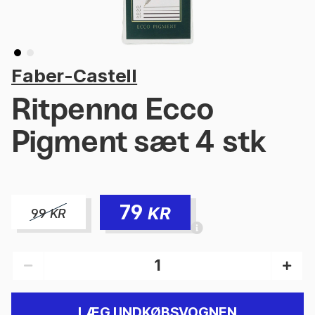
Faber-Castell
Ritpenna Ecco
Pigment sæt 4 stk
79
KR
99
KR
LÆG I INDKØBSVOGNEN