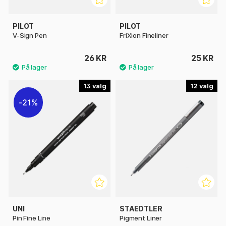
PILOT
PILOT
V-Sign Pen
FriXion Fineliner
26 KR
25 KR
13
12
21%
UNI
STAEDTLER
Pin Fine Line
Pigment Liner