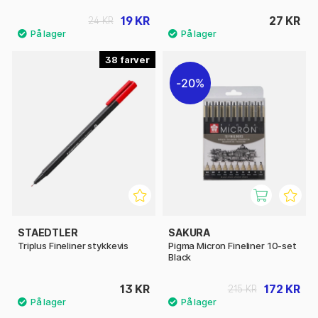
19 KR
27 KR
24 KR
38
20%
STAEDTLER
SAKURA
Triplus Fineliner stykkevis
Pigma Micron Fineliner 10-set
Black
13 KR
172 KR
215 KR