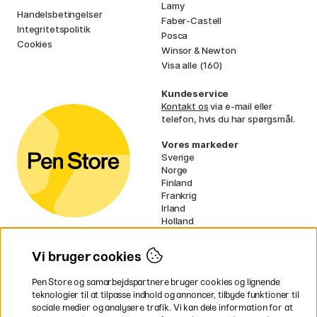
Lamy
Handelsbetingelser
Faber-Castell
Integritetspolitik
Posca
Cookies
Winsor & Newton
Visa alle (160)
Kundeservice
Kontakt os
via e-mail eller
telefon, hvis du har spørgsmål.
Vores markeder
Sverige
Norge
Finland
Frankrig
Irland
Holland
Tyskland
UK
Vi bruger cookies
EU
Pen Store og samarbejdspartnere bruger cookies og lignende
* Specifikke
fragtvilkår
gælder for
teknologier til at tilpasse indhold og annoncer, tilbyde funktioner til
voluminøse varer.
sociale medier og analysere trafik. Vi kan dele information for at