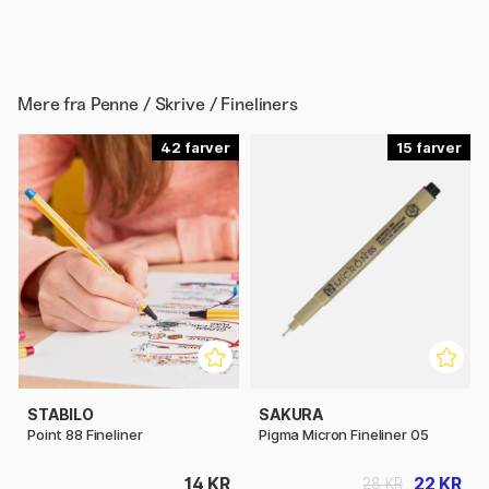
Mere fra
Penne / Skrive / Fineliners
42
15
STABILO
SAKURA
Point 88 Fineliner
Pigma Micron Fineliner 05
14 KR
22 KR
28 KR