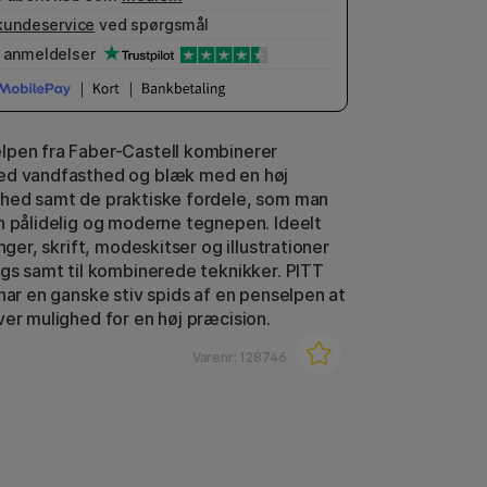
kundeservice
ved spørgsmål
anmeldelser
pen fra Faber-Castell kombinerer
ed vandfasthed og blæk med en høj
hed samt de praktiske fordele, som man
n pålidelig og moderne tegnepen. Ideelt
inger, skrift, modeskitser og illustrationer
ags samt til kombinerede teknikker. PITT
 har en ganske stiv spids af en penselpen at
ver mulighed for en høj præcision.
Varenr:
128746