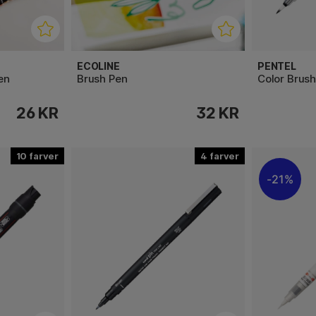
ECOLINE
PENTEL
en
Brush Pen
Color Brus
26 KR
32 KR
10
4
21%