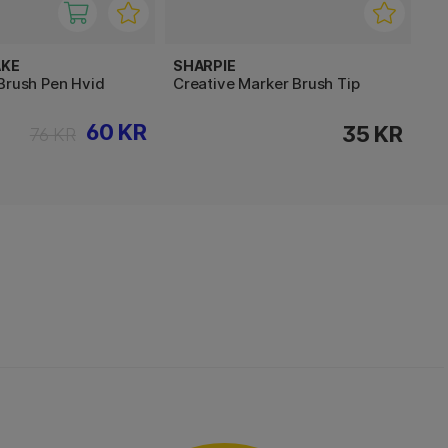
AKE
SHARPIE
Brush Pen Hvid
Creative Marker Brush Tip
60 KR
35 KR
76 KR