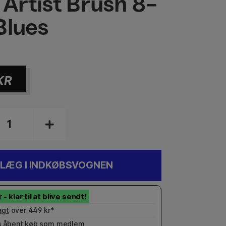
 Artist Brush 8-
Blues
KR
LÆG I INDKØBSVOGNEN
agt
over 449 kr*
 åbent køb som
medlem