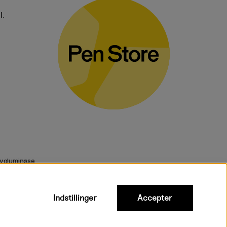
l.
 voluminøse
Indstillinger
Accepter