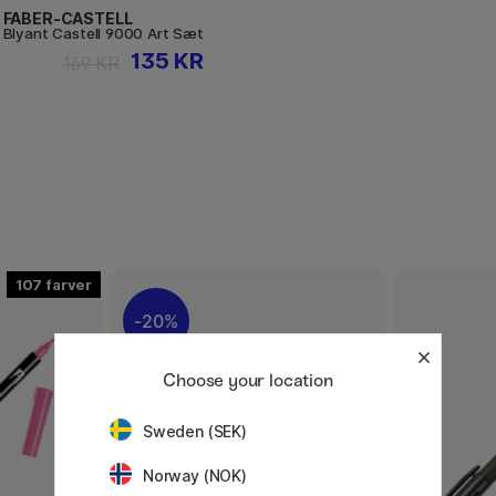
FABER-CASTELL
Blyant Castell 9000 Art Sæt
135 KR
169 KR
107
20%
Choose your location
Sweden (SEK)
Norway (NOK)