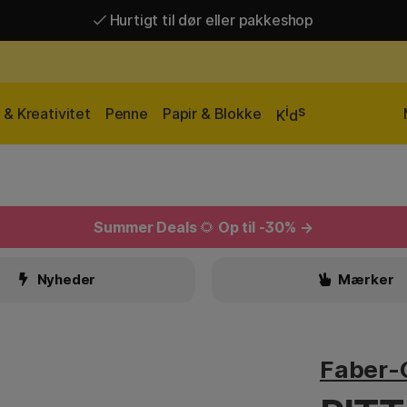
Hurtigt til dør eller pakkeshop
Hurtigt til dør eller pakkeshop
Gratis fragt over 449 kr*
i
s
& Kreativitet
Penne
Papir & Blokke
K
d
Summer Deals
🌻
Op til -30% →
Nyheder
Mærker
Faber-