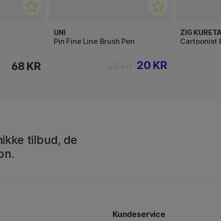
UNI
ZIG KURET
Pin Fine Line Brush Pen
Cartoonist 
20 KR
68 KR
25 KR
ikke tilbud, de
on.
Kundeservice