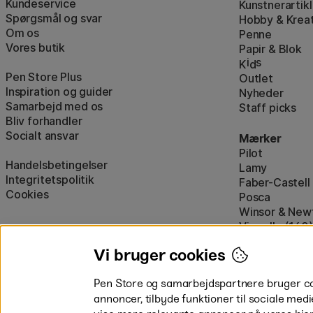
Kundeservice
Kunstnerartikl
Spørgsmål og svar
Hobby & Kreat
Om os
Penne
Vores butik
Papir & Blok
i
s
K
d
Pen Store Plus
Outlet
Inspiration og guider
Nyheder
Samarbejd med os
Staff picks
Bliv forhandler
Socialt ansvar
Mærker
Pilot
Handelsbetingelser
Lamy
Integritetspolitik
Faber-Castell
Cookies
Posca
Winsor & New
Visa alle (160)
Vi bruger cookies
Pen Store og samarbejdspartnere bruger cook
annoncer, tilbyde funktioner til sociale medi