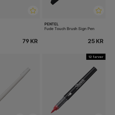
PENTEL
h
Fude Touch Brush Sign Pen
79 KR
25 KR
12