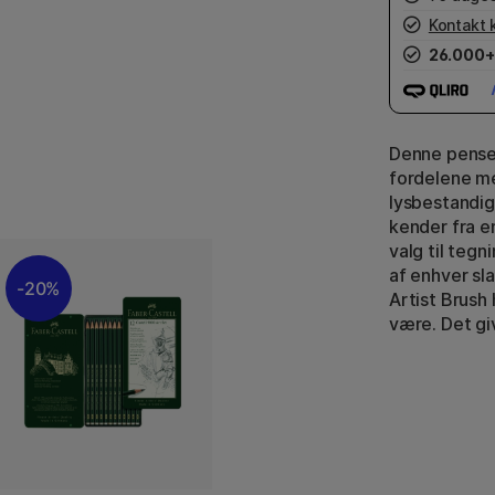
Kontakt 
26.000+
Denne pensel
fordelene m
lysbestandig
kender fra e
valg til tegn
af enhver sl
20%
Artist Brush
være. Det gi