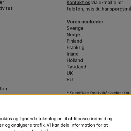
er
Kontakt os
via e-mail eller
ivitet
telefon, hvis du har spørgsmå
Vores markeder
Sverige
Norge
Finland
Frankrig
Irland
Holland
Tyskland
UK
EU
ton
* Specifikke
fragtvilkår
gælder for
varer.
ies og lignende teknologier til at tilpasse indhold og
er og analysere trafik. Vi kan dele information for at