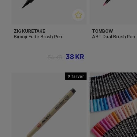
ZIG KURETAKE
TOMBOW
Bimoji Fude Brush Pen
ABT Dual Brush Pen
38 KR
54 KR
9