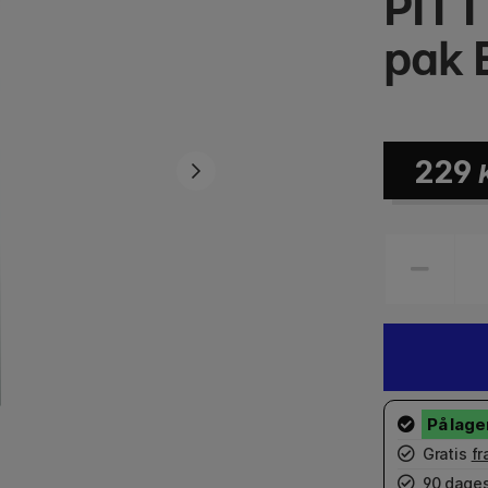
PITT
pak 
229
Gratis
fr
90 dages