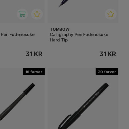
TOMBOW
y Pen Fudenosuke
Calligraphy Pen Fudenosuke
Hard Tip
31 KR
31 KR
18
30