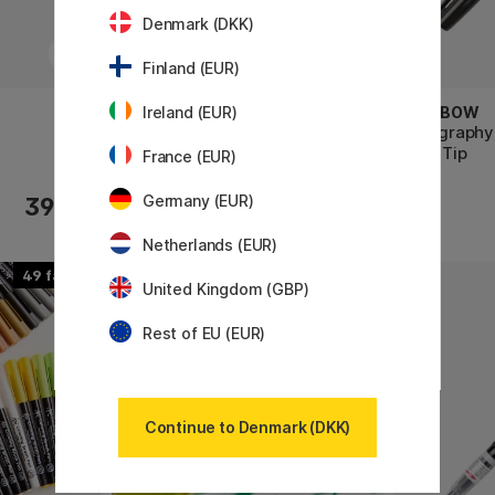
Denmark (DKK)
Finland (EUR)
Ireland (EUR)
ZIG KURETAKE
TOMBOW
Cartoonist Brush Pen No. 22
Calligraph
Soft Tip
France (EUR)
71 KR
Germany (EUR)
39 KR
89 KR
Netherlands (EUR)
49
60
United Kingdom (GBP)
Rest of EU (EUR)
Continue to Denmark (DKK)