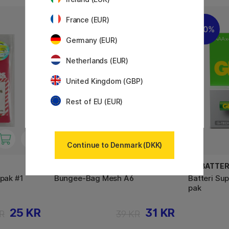
France (EUR)
21%
30%
Germany (EUR)
Netherlands (EUR)
United Kingdom (GBP)
Rest of EU (EUR)
Continue to Denmark (DKK)
FOLDERSYS
GP BATTER
-pak #1
Bungee-Bag Mesh A6
Batteri Su
pak
25 KR
31 KR
R
39 KR