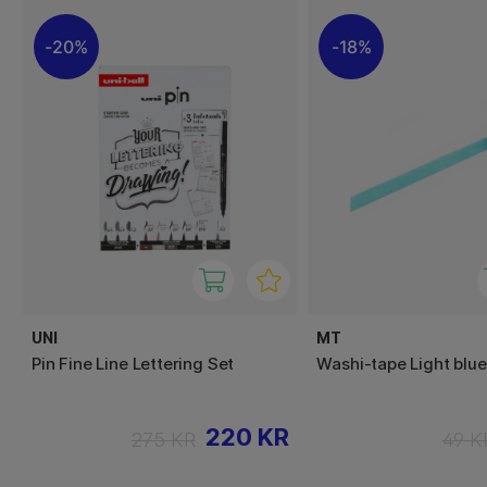
20%
18%
UNI
MT
Pin Fine Line Lettering Set
Washi-tape Light blue
220 KR
275 KR
49 K