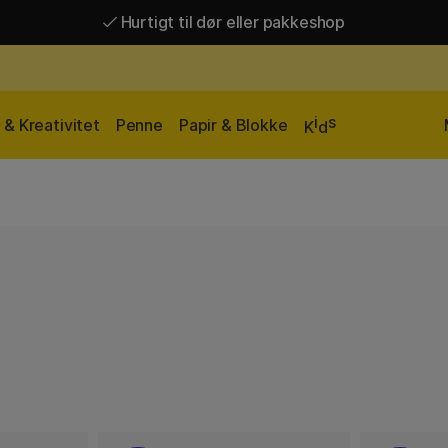
Hurtigt til dør eller pakkeshop
Hurtigt til dør eller pakkeshop
Gratis fragt over 449 kr*
i
s
& Kreativitet
Penne
Papir & Blokke
K
d