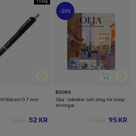
1
20%
BOOKS
tiftblyant 0.7 mm
Olja : tekniker och steg för steg-
övningar
52 KR
95 KR
75 KR
119 KR