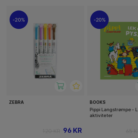
20%
20%
ZEBRA
BOOKS
Pippi Langstrømpe - L
aktiviteter
96 KR
120 KR
65 K