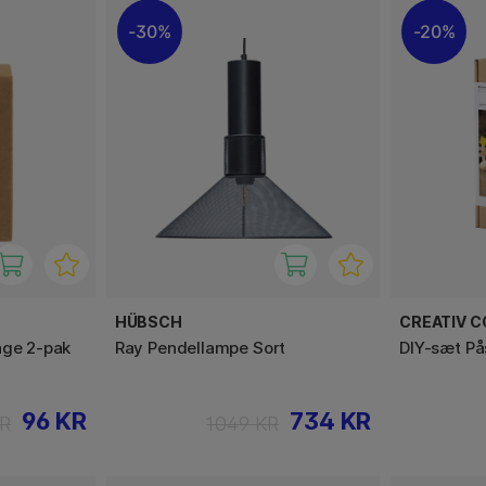
30%
20%
HÜBSCH
CREATIV 
age 2-pak
Ray Pendellampe Sort
DIY-sæt På
96 KR
734 KR
KR
1049 KR