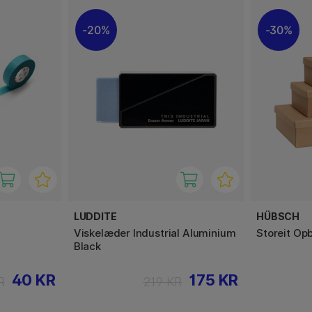
20%
30%
LUDDITE
HÜBSCH
Viskelæder Industrial Aluminium
Storeit Op
Black
40 KR
175 KR
R
219 KR