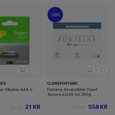
20%
IES
CLAIREFONTAINE
per Alkaline AAA 4-
Fontaine Akvarelblok Cloud
Texture 42x56 cm 300g
21 KR
558 KR
30 KR
698 KR