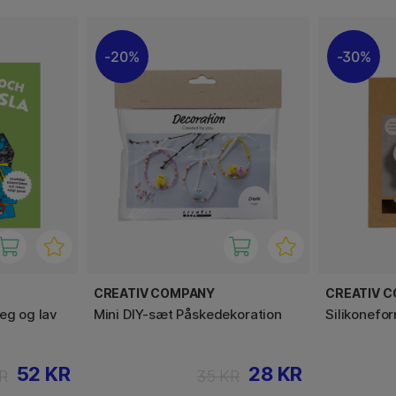
20%
30%
CREATIV COMPANY
CREATIV 
eg og lav
Mini DIY-sæt Påskedekoration
Silikonefo
52 KR
28 KR
R
35 KR