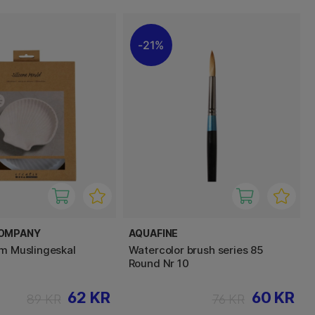
21%
COMPANY
AQUAFINE
rm Muslingeskal
Watercolor brush series 85
Round Nr 10
62 KR
60 KR
89 KR
76 KR