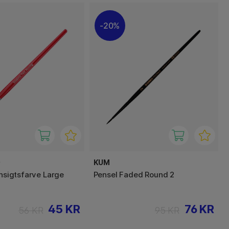
20%
O
KUM
ansigtsfarve Large
Pensel Faded Round 2
45 KR
76 KR
56 KR
95 KR