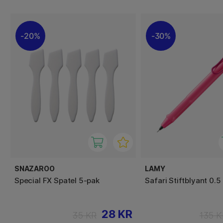
20%
30%
SNAZAROO
LAMY
Special FX Spatel 5-pak
Safari Stiftblyant 0.5
28 KR
35 KR
135 K