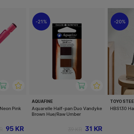
21%
20%
AQUAFINE
TOYO STE
 Neon Pink
Aquarelle Half-pan Duo Vandyke
HBS130 Ha
Brown Hue/Raw Umber
95 KR
31 KR
R
39 KR