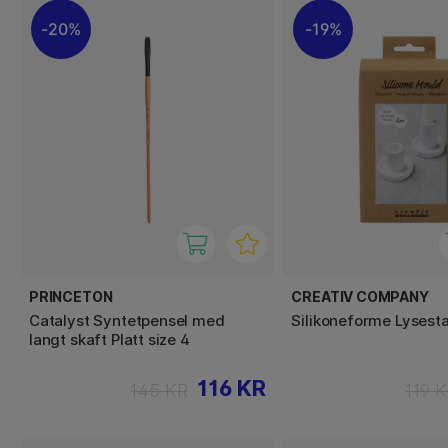
20%
19%
PRINCETON
CREATIV COMPANY
Catalyst Syntetpensel med
Silikoneforme Lysest
langt skaft Platt size 4
116 KR
145 KR
119 