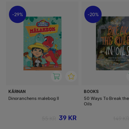
29%
20%
KÄRNAN
BOOKS
Dinoranchens malebog II
50 Ways To Break the 
Oils
39 KR
55 KR
149 K