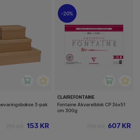
20%
CLAIREFONTAINE
bevaringsbokse 3-pak
Fontaine Akvarelblok CP 36x51
cm 300g
153 KR
607 KR
219 KR
759 KR