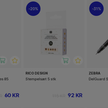
20%
31%
RICO DESIGN
ZEBRA
es 85
Stempelsæt 5 stk
DelGuard S
60 KR
92 KR
R
115 KR