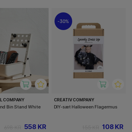
30%
EL COMPANY
CREATIV COMPANY
nd Bin Stand White
DIY-sæt Halloween Flagermus
558 KR
108 KR
698 KR
155 KR