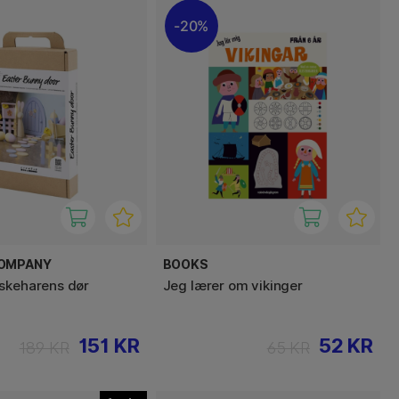
20%
COMPANY
BOOKS
skeharens dør
Jeg lærer om vikinger
151 KR
52 KR
189 KR
65 KR