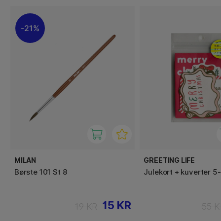
21%
MILAN
GREETING LIFE
Børste 101 St 8
Julekort + kuverter 5
15 KR
19 KR
55 K