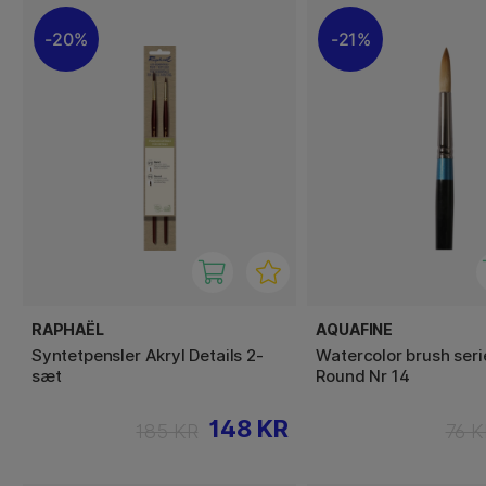
20%
21%
RAPHAËL
AQUAFINE
Syntetpensler Akryl Details 2-
Watercolor brush seri
sæt
Round Nr 14
148 KR
185 KR
76 K