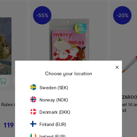
55%
20%
Choose your location
Sweden (SEK)
GREETING LIFE
SNAZARO
Norway (NOK)
Rules in
Julekort + kuverter 5-pak #2
Pensel til 
Round
Denmark (DKK)
119 KR
25 KR
Finland (EUR)
R
55 KR
Ireland (EUR)