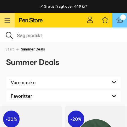
Gratis fragt over 449 kr*
Hurtigt til dør eller pakkeshop
Hurtigt til dør eller pakkeshop
Gratis fragt over 449 kr*
Start
Summer Deals
Summer Deals
Varemærke
20%
20%