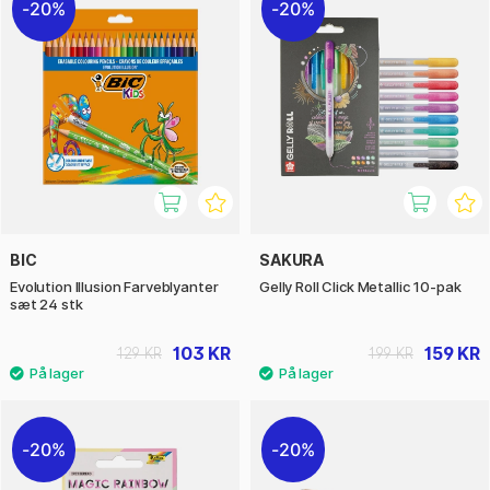
20%
20%
BIC
SAKURA
Evolution Illusion Farveblyanter
Gelly Roll Click Metallic 10-pak
sæt 24 stk
103 KR
159 KR
129 KR
199 KR
20%
20%