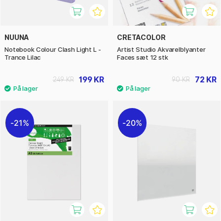
NUUNA
CRETACOLOR
Notebook Colour Clash Light L -
Artist Studio Akvarelblyanter
Trance Lilac
Faces sæt 12 stk
199 KR
72 KR
249 KR
90 KR
21%
20%