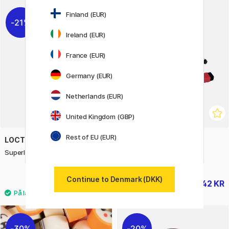
Finland (EUR)
21%
19%
Ireland (EUR)
France (EUR)
Germany (EUR)
Netherlands (EUR)
United Kingdom (GBP)
Rest of EU (EUR)
LOCTITE
NOBO
Superlim Power Gel 3g
Whiteboardpen Mini med
viskelæder 6-sæt
Continue to Denmark (DKK)
54 KR
42 KR
68 KR
52 KR
30%
20%