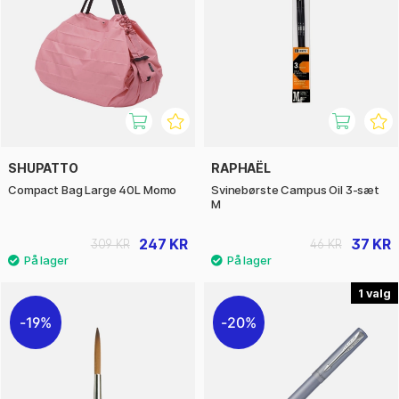
SHUPATTO
RAPHAËL
Compact Bag Large 40L Momo
Svinebørste Campus Oil 3-sæt
M
247 KR
37 KR
309 KR
46 KR
1
19%
20%