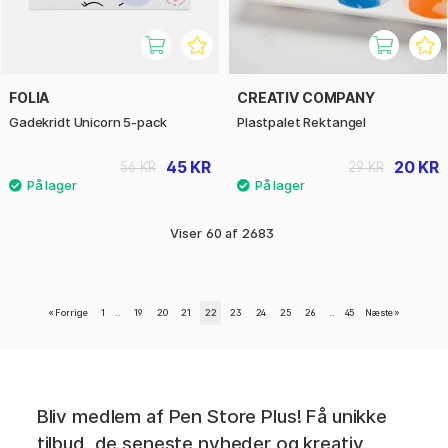
FOLIA
CREATIV COMPANY
Gadekridt Unicorn 5-pack
Plastpalet Rektangel
45 KR
20 KR
56 KR
29 KR
Viser
60
af
2683
«
Forrige
1
..
19
20
21
22
23
24
25
26
..
45
Næste
»
Bliv medlem af Pen Store Plus! Få unikke
tilbud, de seneste nyheder og kreativ