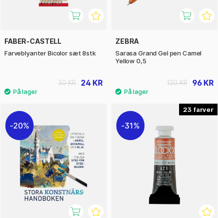
FABER-CASTELL
ZEBRA
Farveblyanter Bicolor sæt 8stk
Sarasa Grand Gel pen Camel
Yellow 0,5
24 KR
96 KR
30 KR
120 KR
23
20%
31%