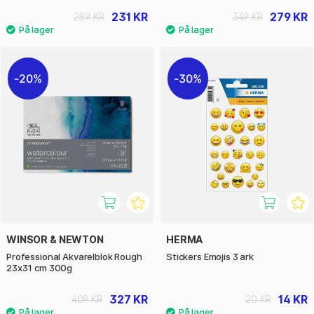
231 KR
279 KR
289 KR
349 KR
20%
30%
WINSOR & NEWTON
HERMA
Professional Akvarelblok Rough
Stickers Emojis 3 ark
23x31 cm 300g
327 KR
14 KR
409 KR
20 KR