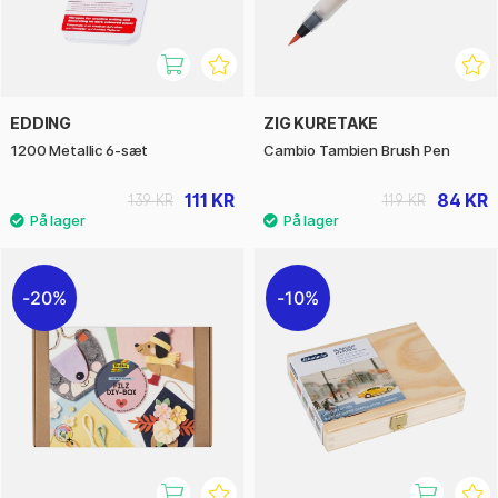
EDDING
ZIG KURETAKE
1200 Metallic 6-sæt
Cambio Tambien Brush Pen
111 KR
84 KR
139 KR
119 KR
20%
10%