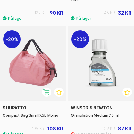
90 KR
32 KR
129 KR
46 KR
20%
20%
SHUPATTO
WINSOR & NEWTON
Compact Bag Small 7.5L Momo
Granulation Medium 75 ml
108 KR
87 KR
135 KR
109 KR