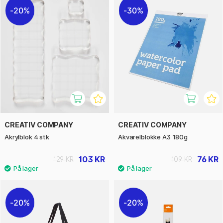
20%
30%
CREATIV COMPANY
CREATIV COMPANY
Akrylblok 4 stk
Akvarelblokke A3 180g
103 KR
76 KR
129 KR
109 KR
20%
20%