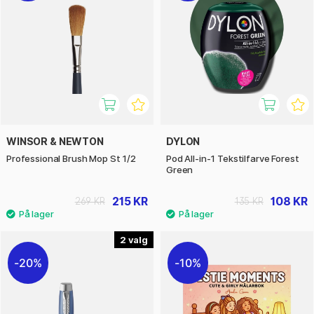
WINSOR & NEWTON
DYLON
Professional Brush Mop St 1/2
Pod All-in-1 Tekstilfarve Forest
Green
215 KR
108 KR
269 KR
135 KR
2
20%
10%