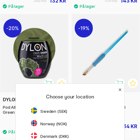
132 KR
143 KR
165 KR
179 KR
20%
19%
Choose your location
DYLON
RAPHAËL
Pod All-in-1 Tekstilfarve Olive
Symbiose Brush Angle St 8
Sweden (SEK)
Green
Norway (NOK)
108 KR
34 KR
135 KR
42 KR
Denmark (DKK)