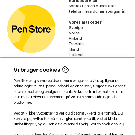
Kundeservice
Kontakt os
via e-mail eller
telefon, hvis du har spørgsmål.
Vores markeder
Sverige
Norge
Finland
Frankrig
Irland
Holland
Tyskland
UK
Vi bruger cookies
EU
Pen Store og samarbejdspartnere bruger cookies og lignende
* Specifikke
fragtvilkår
gælder for
teknologier til at tilpasse indhold og annoncer, tilbyde funktioner til
voluminøse varer.
sociale medier og analysere trafik. Vi kan dele information for at
vise mere relevante annoncer på vores hjemmeside og andre
platforme.
Betal nemt og sikkert
Ved at klikke ”Accepter” giver du dit samtykke til alle formål. Du
kan vælge, hvilke formål du vil give samtykke til, ved at klikke
”Indstillinger”, og du kan altid ændre dit valg i vores cookiepolicy.
Hurtig levering til hele Danmark
I vores
cookiepolicy
finder du mere information om cookies, og