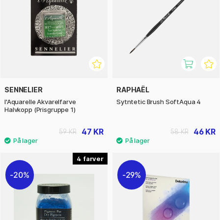
SENNELIER
RAPHAËL
l'Aquarelle Akvarelfarve
Sytntetic Brush SoftAqua 4
Halvkopp (Prisgruppe 1)
47 KR
46 KR
59 KR
58 KR
4
20%
29%