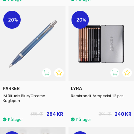
20%
20%
PARKER
LYRA
IM Rituals Blue/Chrome
Rembrandt Artspecial 12 pcs
Kuglepen
284 KR
240 KR
355 KR
299 KR