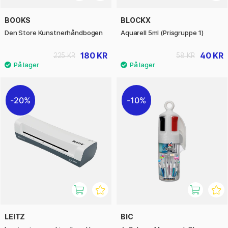
BOOKS
BLOCKX
Den Store Kunstnerhåndbogen
Aquarell 5ml (Prisgruppe 1)
180 KR
40 KR
225 KR
58 KR
20%
10%
LEITZ
BIC