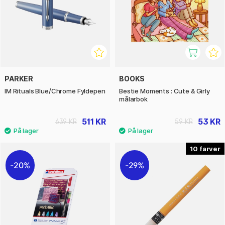
PARKER
BOOKS
IM Rituals Blue/Chrome Fyldepen
Bestie Moments : Cute & Girly
målarbok
511 KR
53 KR
639 KR
59 KR
10
20%
29%