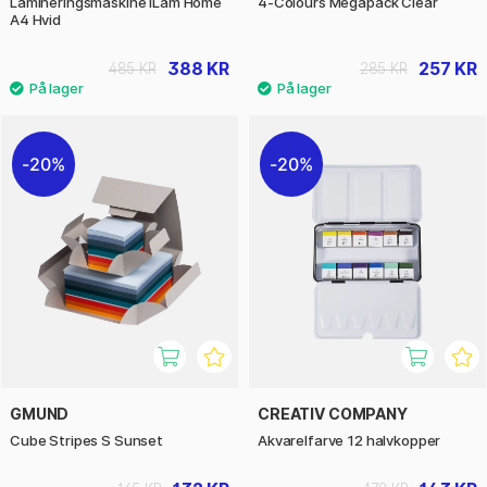
Lamineringsmaskine iLam Home
4-Colours Megapack Clear
A4 Hvid
388 KR
257 KR
485 KR
285 KR
20%
20%
GMUND
CREATIV COMPANY
Cube Stripes S Sunset
Akvarelfarve 12 halvkopper