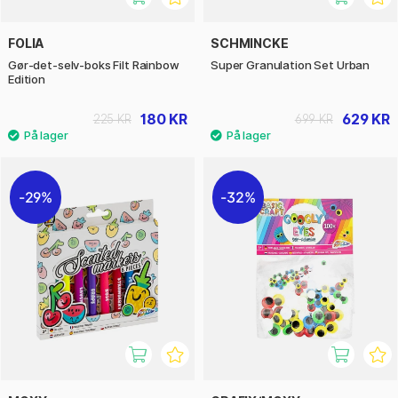
FOLIA
SCHMINCKE
Gør-det-selv-boks Filt Rainbow
Super Granulation Set Urban
Edition
180 KR
629 KR
225 KR
699 KR
29%
32%