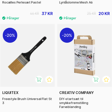
Rocailles Perlesæt Pastel
Lynlåslomme Mesh A6
37 KR
20 KR
46 KR
25 KR
20%
20%
LIQUITEX
CREATIV COMPANY
Freestyle Brush Universal Flat St
DIY-startsæt til
3
smykkefremstilling
Farveblanding