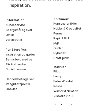
inspiration.
Sortiment
Information
Kunstnerartikler
Kundeservice
Hobby & Kreativitet
Spørgsmål og svar
Penne
Om os
Papir & Blok
Vores butik
i
s
K
d
Outlet
Pen Store Plus
Nyheder
Inspiration og guider
Staff picks
Samarbejd med os
Bliv forhandler
Mærker
Socialt ansvar
Pilot
Lamy
Handelsbetingelser
Faber-Castell
Integritetspolitik
Posca
Cookies
Winsor & Newton
Visa alle (160)