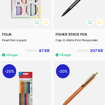
FOLIA
FISHER SPACE PEN
Pearl Pen 6-pack
Cap-O-Matic First Responder
87 KR
207 KR
109 KR
295 KR
20%
20%