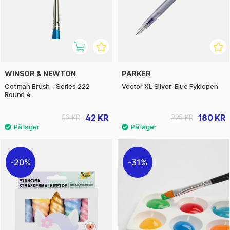
WINSOR & NEWTON
PARKER
Cotman Brush - Series 222
Vector XL Silver-Blue Fyldepen
Round 4
42 KR
180 KR
52 KR
225 KR
20%
31%