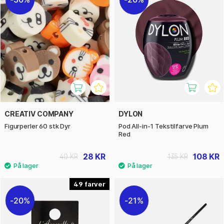
CREATIV COMPANY
DYLON
Figurperler 60 stk Dyr
Pod All-in-1 Tekstilfarve Plum
Red
28 KR
108 KR
40 KR
135 KR
49
20%
21%