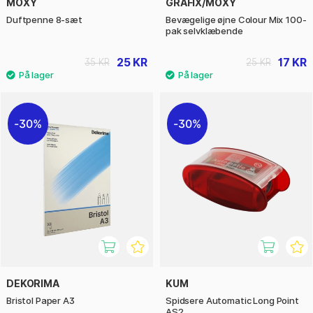
MOXY
GRAFIX/MOXY
Duftpenne 8-sæt
Bevægelige øjne Colour Mix 100-
pak selvklæbende
25 KR
17 KR
35 KR
25 KR
30%
30%
DEKORIMA
KUM
Bristol Paper A3
Spidsere Automatic Long Point
AS2