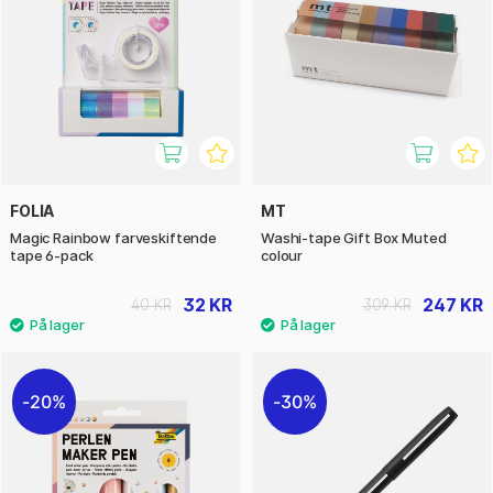
FOLIA
MT
Magic Rainbow farveskiftende
Washi-tape Gift Box Muted
tape 6-pack
colour
32 KR
247 KR
40 KR
309 KR
20%
30%