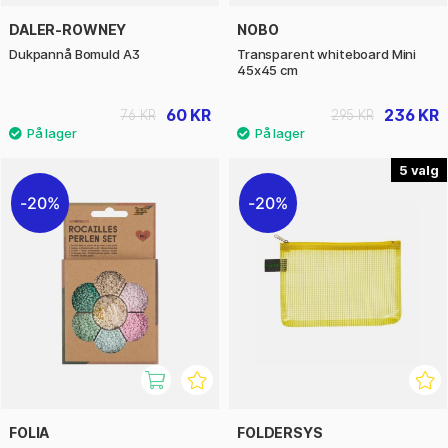
DALER-ROWNEY
NOBO
Dukpannå Bomuld A3
Transparent whiteboard Mini
45x45 cm
60 KR
236 KR
76 KR
295 KR
5
20%
20%
FOLIA
FOLDERSYS