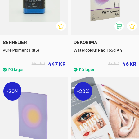
SENNELIER
DEKORIMA
Pure Pigments (#5)
Watercolour Pad 165g A4
447 KR
46 KR
559 KR
65 KR
20%
20%