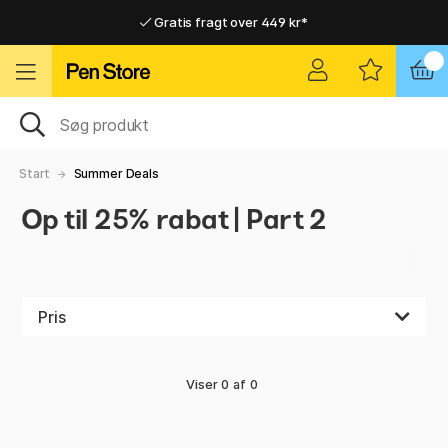
Gratis fragt over 449 kr*
Hurtigt til dør eller pakkeshop
Hurtigt til dør eller pakkeshop
Gratis fragt over 449 kr*
Start
Summer Deals
Op til 25% rabat | Part 2
Pris
Viser
0
af
0