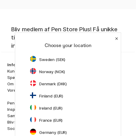
Bliv medlem af Pen Store Plus! Få unikke
tilbud, de seneste nyheder og kreativ
inspiration.
Choose your location
Sweden (SEK)
Sortiment
Information
Kunstnerartikler
Kundeservice
Norway (NOK)
Hobby & Kreativitet
Spørgsmål og svar
Penne
Denmark (DKK)
Om os
Papir & Blok
Vores butik
i
s
K
d
Finland (EUR)
Outlet
Pen Store Plus
Nyheder
Ireland (EUR)
Inspiration og guider
Staff picks
Samarbejd med os
France (EUR)
Bliv forhandler
Mærker
Socialt ansvar
Pilot
Germany (EUR)