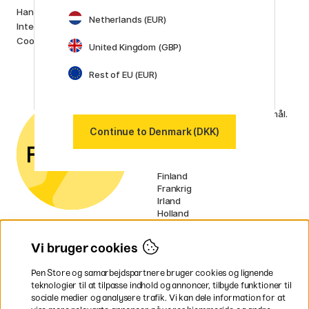
Lamy
Handelsbetingelser
Faber-Castell
Netherlands (EUR)
Integritetspolitik
Posca
Cookies
United Kingdom (GBP)
Winsor & Newton
Visa alle (160)
Rest of EU (EUR)
Kundeservice
Kontakt os
via e-mail eller
telefon, hvis du har spørgsmål.
Continue to Denmark (DKK)
Vores markeder
Sverige
Norge
Finland
Frankrig
Irland
Holland
Tyskland
UK
Vi bruger cookies
EU
Pen Store og samarbejdspartnere bruger cookies og lignende
* Specifikke
fragtvilkår
gælder for
teknologier til at tilpasse indhold og annoncer, tilbyde funktioner til
voluminøse varer.
sociale medier og analysere trafik. Vi kan dele information for at