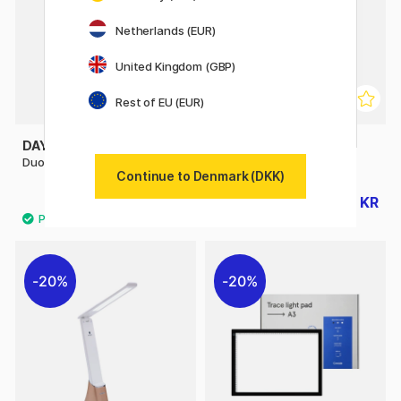
Netherlands (EUR)
United Kingdom (GBP)
Rest of EU (EUR)
DAYLIGHT
DAYLIGHT
DuoLamp with Clamp
MAG Lamp S
Continue to Denmark (DKK)
485 KR
703 KR
879 KR
20%
20%