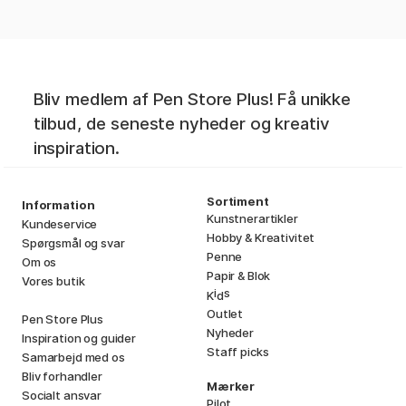
Bliv medlem af Pen Store Plus! Få unikke
tilbud, de seneste nyheder og kreativ
inspiration.
Sortiment
Information
Kunstnerartikler
Kundeservice
Hobby & Kreativitet
Spørgsmål og svar
Penne
Om os
Papir & Blok
Vores butik
i
s
K
d
Outlet
Pen Store Plus
Nyheder
Inspiration og guider
Staff picks
Samarbejd med os
Bliv forhandler
Mærker
Socialt ansvar
Pilot