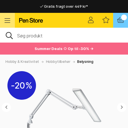
Gratis fragt over 449 kr*
Hurtigt til dør eller pakkeshop
Hurtigt til dør eller pakkeshop
Gratis fragt over 449 kr*
Summer Deals
🌻
Op til -30% →
Hobby & Kreativitet
Hobbytilbehør
Belysning
20%