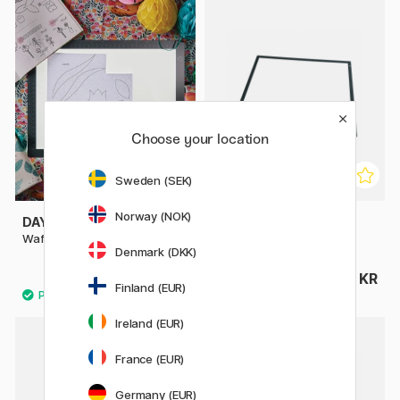
Choose your location
Sweden (SEK)
Norway (NOK)
DAYLIGHT
DAYLIGHT
Wafer Lysbord LED A4+
Wafer Lysbord LED A2+
Denmark (DKK)
709 KR
1825 KR
Finland (EUR)
Ireland (EUR)
20%
France (EUR)
Germany (EUR)