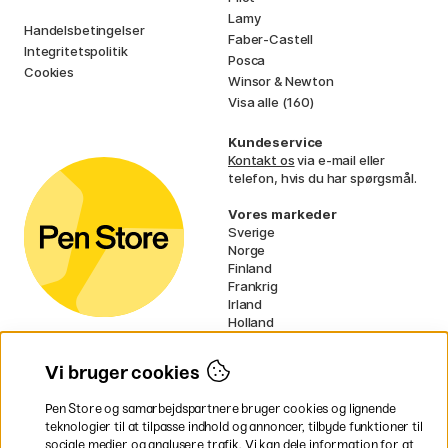
Lamy
Handelsbetingelser
Faber-Castell
Integritetspolitik
Posca
Cookies
Winsor & Newton
Visa alle (160)
Kundeservice
Kontakt os
via e-mail eller
telefon, hvis du har spørgsmål.
Vores markeder
Sverige
Norge
Finland
Frankrig
Irland
Holland
Tyskland
UK
Vi bruger cookies
EU
Pen Store og samarbejdspartnere bruger cookies og lignende
* Specifikke
fragtvilkår
gælder for
teknologier til at tilpasse indhold og annoncer, tilbyde funktioner til
voluminøse varer.
sociale medier og analysere trafik. Vi kan dele information for at