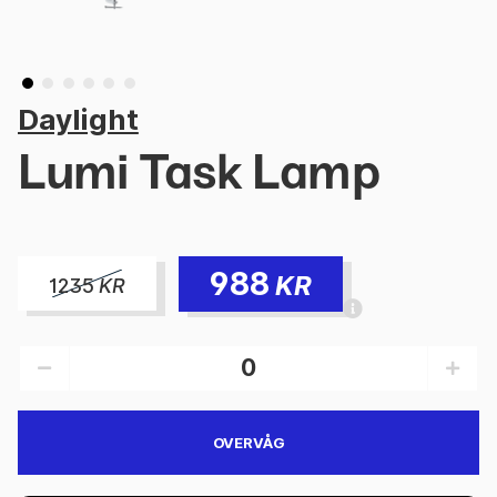
Daylight
Lumi Task Lamp
988
KR
1235
KR
OVERVÅG