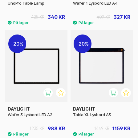
UnoPro Table Lamp
Wafer 1 Lysbord LED A4
340 KR
327 KR
425 KR
409 KR
20%
20%
DAYLIGHT
DAYLIGHT
Wafer 3 Lysbord LED A2
Tabla XL Lysbord A3
988 KR
1159 KR
1235 KR
1449 KR