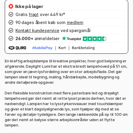
Gratis
fragt
over 449 kr*
90 dages åbent køb som
medlem
Kontakt kundeservice
ved spørgsmål
26.000+
anmeldelser
En kraftig arbejdslampe til kreative projekter, hvor god belysning er
afgørende. Daylight Lumi har et ekstra bredt lampehoved på 51 cm,
som giver en jævn lysfordeling over en stor arbejdsflade. Det gør
lampen ideel til tegning, maling, håndarbejde, modelbygning og
andre detaljerede opgaver.
Den fleksible konstruktion med flere justerbare led og drejeligt
lampehoved gør det nemt at rette lyset præcis derhen, hvor det er
nødvendigt. Lampen har to lysstyrkeniveauer med touchdæmper
og giver et klart dagslyslignende lys, som hjælper dig med at se
farver og detaljer tydeligere. Den lange rækkevidde på op til 100 cm
gør det nemt at belyse større arbejdsområder uden at flytte
lampen.