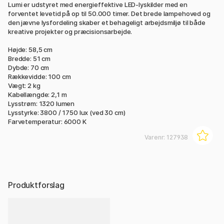
Lumi er udstyret med energieffektive LED-lyskilder med en
forventet levetid på op til 50.000 timer. Det brede lampehoved og
den jævne lysfordeling skaber et behageligt arbejdsmiljø til både
kreative projekter og præcisionsarbejde.
Højde: 58,5 cm
Bredde: 51 cm
Dybde: 70 cm
Rækkevidde: 100 cm
Vægt: 2 kg
Kabellængde: 2,1 m
Lysstrøm: 1320 lumen
Lysstyrke: 3800 / 1750 lux (ved 30 cm)
Farvetemperatur: 6000 K
Varenr:
127938
Produktforslag