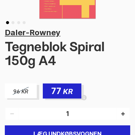
Daler-Rowney
Tegneblok Spiral
150g A4
77
KR
96
KR
LÆG I INDKØBSVOGNEN