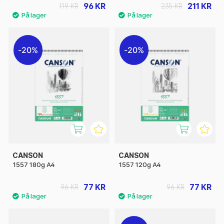
96 KR
211 KR
119 KR
235 KR
20%
20%
CANSON
CANSON
1557 180g A4
1557 120g A4
77 KR
77 KR
96 KR
96 KR