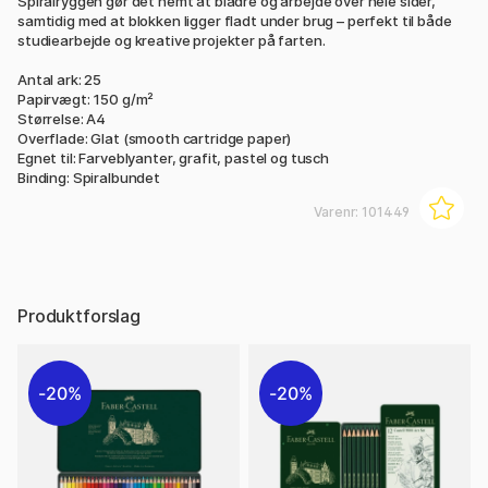
Spiralryggen gør det nemt at bladre og arbejde over hele sider,
samtidig med at blokken ligger fladt under brug – perfekt til både
studiearbejde og kreative projekter på farten.
Antal ark: 25
Papirvægt: 150 g/m²
Størrelse: A4
Overflade: Glat (smooth cartridge paper)
Egnet til: Farveblyanter, grafit, pastel og tusch
Binding: Spiralbundet
Varenr:
101449
Produktforslag
20%
20%