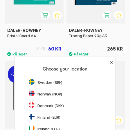
DALER-ROWNEY
DALER-ROWNEY
Bristol Board A4
Tracing Paper 90g A3
60 KR
265 KR
76 KR
Choose your location
20%
20%
Sweden (SEK)
Norway (NOK)
Denmark (DKK)
Finland (EUR)
Ireland (EUR)