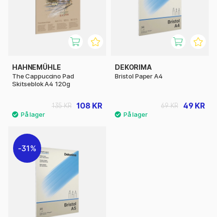
HAHNEMÜHLE
DEKORIMA
The Cappuccino Pad
Bristol Paper A4
Skitseblok A4 120g
108 KR
49 KR
135 KR
69 KR
31%