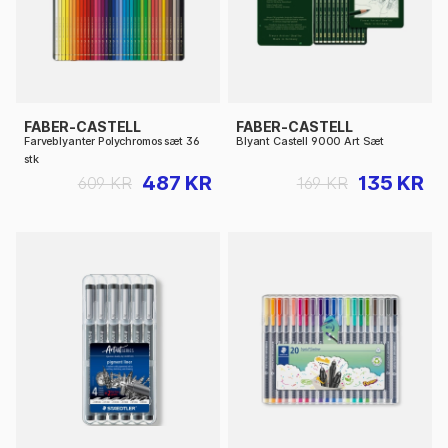
FABER-CASTELL
FABER-CASTELL
Farveblyanter Polychromos sæt 36
Blyant Castell 9000 Art Sæt
stk
487 KR
135 KR
609 KR
169 KR