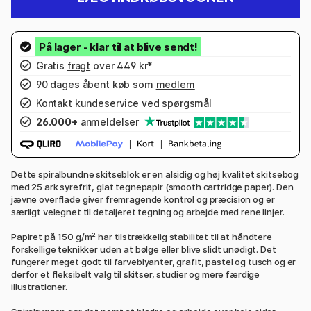
Gratis
fragt
over 449 kr*
90 dages åbent køb som
medlem
Kontakt kundeservice
ved spørgsmål
26.000+
anmeldelser
Dette spiralbundne skitseblok er en alsidig og høj kvalitet skitsebog
med 25 ark syrefrit, glat tegnepapir (smooth cartridge paper). Den
jævne overflade giver fremragende kontrol og præcision og er
særligt velegnet til detaljeret tegning og arbejde med rene linjer.
Papiret på 150 g/m² har tilstrækkelig stabilitet til at håndtere
forskellige teknikker uden at bølge eller blive slidt unødigt. Det
fungerer meget godt til farveblyanter, grafit, pastel og tusch og er
derfor et fleksibelt valg til skitser, studier og mere færdige
illustrationer.