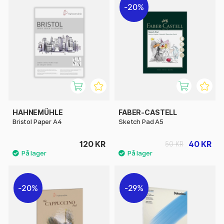
20%
HAHNEMÜHLE
FABER-CASTELL
Bristol Paper A4
Sketch Pad A5
120 KR
40 KR
50 KR
20%
29%