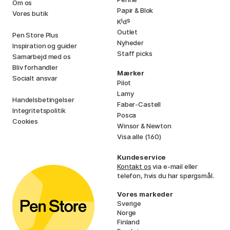
Om os
Papir & Blok
Vores butik
i
s
K
d
Outlet
Pen Store Plus
Nyheder
Inspiration og guider
Staff picks
Samarbejd med os
Bliv forhandler
Mærker
Socialt ansvar
Pilot
Lamy
Handelsbetingelser
Faber-Castell
Integritetspolitik
Posca
Cookies
Winsor & Newton
Visa alle (160)
Kundeservice
Kontakt os
via e-mail eller
telefon, hvis du har spørgsmål.
Vores markeder
Sverige
Norge
Finland