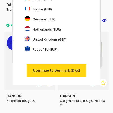
DALER-ROWNEY
DALER-ROWNEY
France (EUR)
Tracing Paper 90g A4
Smooth HeavyWeight A4
Germany (EUR)
103 KR
96 KR
129 KR
120 KR
Netherlands (EUR)
United Kingdom (GBP)
19%
10%
Rest of EU (EUR)
Continue to Denmark (DKK)
CANSON
CANSON
XL Bristol 180g A4
C à grain Rulle 180g 0.75 x 10
m