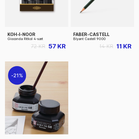
KOH-I-NOOR
FABER-CASTELL
Gioconda Ritkol 4-sæt
Blyant Castell 9000
57 KR
11 KR
72 KR
14 KR
21%