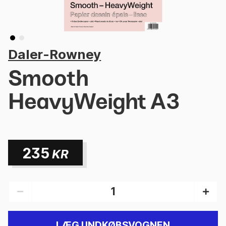
Daler-Rowney
Smooth
HeavyWeight A3
235
KR
LÆG I INDKØBSVOGNEN