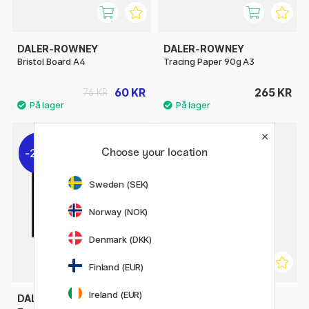
DALER-ROWNEY
DALER-ROWNEY
Bristol Board A4
Tracing Paper 90g A3
60 KR
265 KR
76 KR
Choose your location
20%
20%
Sweden (SEK)
Norway (NOK)
Denmark (DKK)
Finland (EUR)
Ireland (EUR)
DALER-ROWNEY
DALER-ROWNEY