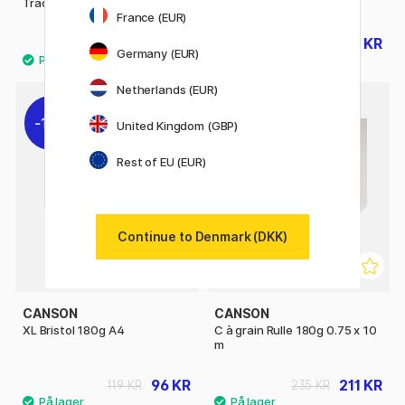
Tracing Paper 90g A4
Smooth HeavyWeight A4
France (EUR)
103 KR
96 KR
129 KR
120 KR
Germany (EUR)
Netherlands (EUR)
19%
10%
United Kingdom (GBP)
Rest of EU (EUR)
Continue to Denmark (DKK)
CANSON
CANSON
XL Bristol 180g A4
C à grain Rulle 180g 0.75 x 10
m
96 KR
211 KR
119 KR
235 KR