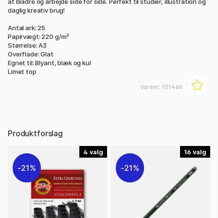
at bladre og arbejde side for side. Perfekt til studier, illustration og
daglig kreativ brug!
Antal ark: 25
Papirvægt: 220 g/m²
Størrelse: A3
Overflade: Glat
Egnet til: Blyant, blæk og kul
Limet top
Varenr:
101466
Produktforslag
4
16
21%
21%