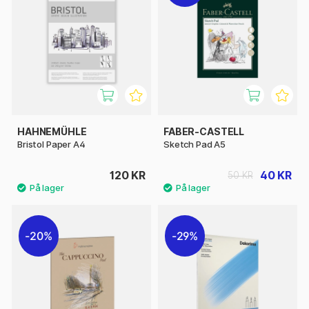
HAHNEMÜHLE
FABER-CASTELL
Bristol Paper A4
Sketch Pad A5
120 KR
40 KR
50 KR
20%
29%