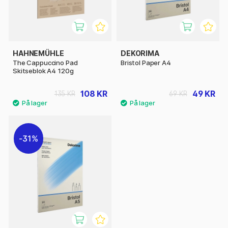
HAHNEMÜHLE
DEKORIMA
The Cappuccino Pad
Bristol Paper A4
Skitseblok A4 120g
108 KR
49 KR
135 KR
69 KR
31%