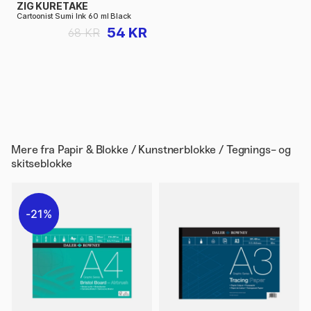
ZIG KURETAKE
Cartoonist Sumi Ink 60 ml Black
54 KR
68 KR
Mere fra
Papir & Blokke / Kunstnerblokke / Tegnings- og
skitseblokke
21%