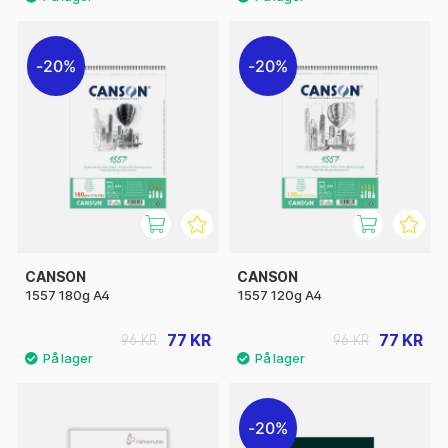
20%
20%
CANSON
CANSON
1557 180g A4
1557 120g A4
77 KR
77 KR
96 KR
96 KR
20%