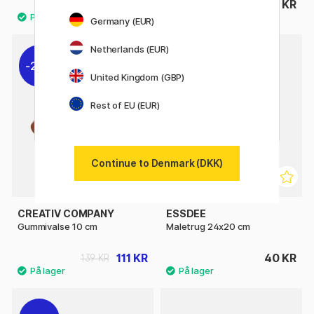
399 KR
265 KR
Germany (EUR)
Netherlands (EUR)
20%
United Kingdom (GBP)
Rest of EU (EUR)
Continue to Denmark (DKK)
CREATIV COMPANY
ESSDEE
Gummivalse 10 cm
Maletrug 24x20 cm
111 KR
40 KR
139 KR