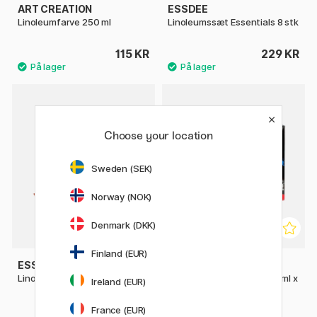
ART CREATION
ESSDEE
Linoleumfarve 250 ml
Linoleumssæt Essentials 8 stk
115 KR
229 KR
Choose your location
Sweden (SEK)
Norway (NOK)
Denmark (DKK)
Finland (EUR)
ESSDEE
ESSDEE
Linoleumssæt 23 stk
Linoleumsfarve Basic 100 ml x
Ireland (EUR)
5
France (EUR)