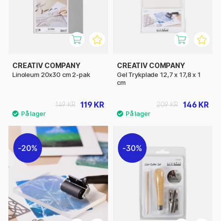
CREATIV COMPANY
CREATIV COMPANY
Linoleum 20x30 cm 2-pak
Gel Trykplade 12,7 x 17,8 x 1
cm
119 KR
146 KR
149 KR
209 KR
20%
30%