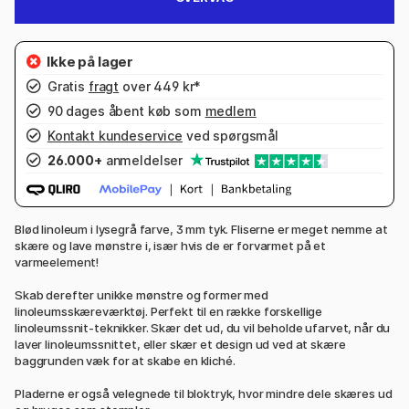
Gratis
fragt
over 449 kr*
90 dages åbent køb som
medlem
Kontakt kundeservice
ved spørgsmål
26.000+
anmeldelser
Blød linoleum i lysegrå farve, 3 mm tyk. Fliserne er meget nemme at
skære og lave mønstre i, især hvis de er forvarmet på et
varmeelement!
Skab derefter unikke mønstre og former med
linoleumsskæreværktøj. Perfekt til en række forskellige
linoleumssnit-teknikker. Skær det ud, du vil beholde ufarvet, når du
laver linoleumssnittet, eller skær et design ud ved at skære
baggrunden væk for at skabe en kliché.
Pladerne er også velegnede til bloktryk, hvor mindre dele skæres ud