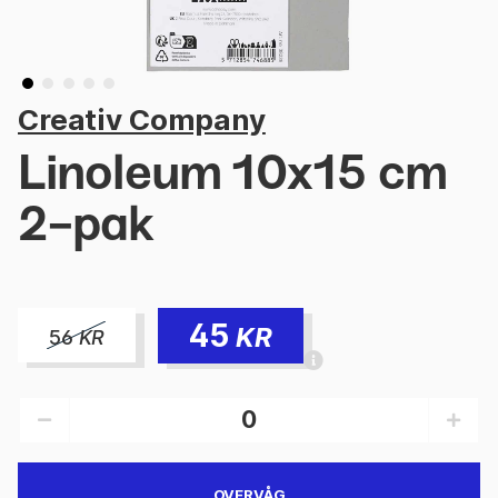
Creativ Company
Linoleum 10x15 cm
2-pak
45
KR
56
KR
OVERVÅG