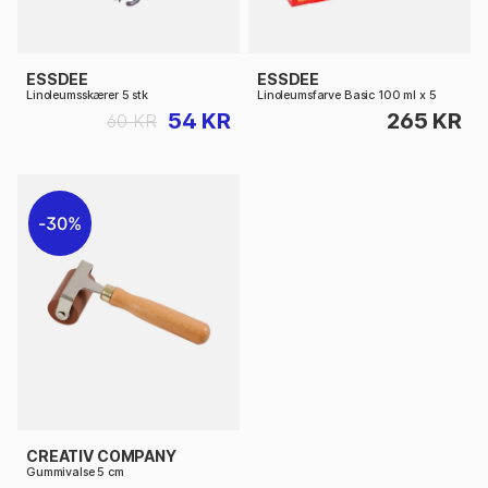
ESSDEE
ESSDEE
Linoleumsskærer 5 stk
Linoleumsfarve Basic 100 ml x 5
54 KR
265 KR
60 KR
30%
CREATIV COMPANY
Gummivalse 5 cm