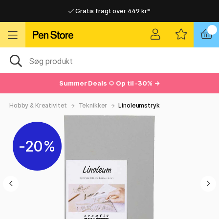
Gratis fragt over 449 kr*
Hurtigt til dør eller pakkeshop
Hurtigt til dør eller pakkeshop
Gratis fragt over 449 kr*
Summer Deals
🌻
Op til -30% →
Hobby & Kreativitet
Teknikker
Linoleumstryk
20%