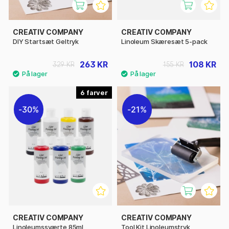
CREATIV COMPANY
CREATIV COMPANY
DIY Startsæt Geltryk
Linoleum Skæresæt 5-pack
263 KR
108 KR
329 KR
155 KR
6
30%
21%
CREATIV COMPANY
CREATIV COMPANY
Linoleumssværte 85ml
Tool Kit Linoleumstryk