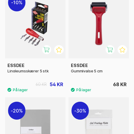
10%
ESSDEE
ESSDEE
Linoleumsskærer 5 stk
Gummivalse 5 cm
54 KR
68 KR
60 KR
20%
30%