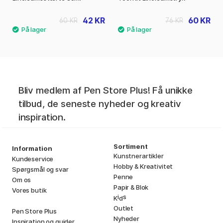
42 KR
60 KR
60 KR
76 KR
Bliv medlem af Pen Store Plus! Få unikke
tilbud, de seneste nyheder og kreativ
inspiration.
Sortiment
Information
Kunstnerartikler
Kundeservice
Hobby & Kreativitet
Spørgsmål og svar
Penne
Om os
Papir & Blok
Vores butik
i
s
K
d
Outlet
Pen Store Plus
Nyheder
Inspiration og guider