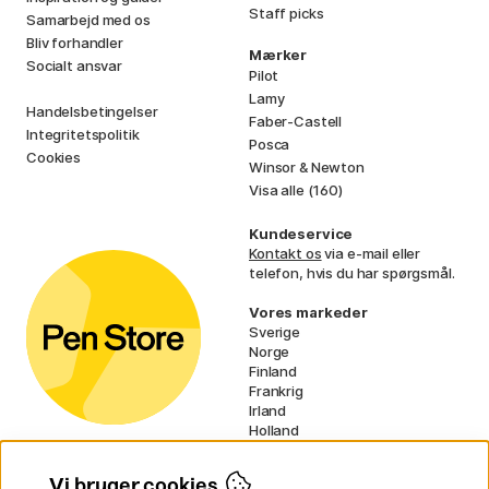
Staff picks
Samarbejd med os
Bliv forhandler
Mærker
Socialt ansvar
Pilot
Lamy
Handelsbetingelser
Faber-Castell
Integritetspolitik
Posca
Cookies
Winsor & Newton
Visa alle (160)
Kundeservice
Kontakt os
via e-mail eller
telefon, hvis du har spørgsmål.
Vores markeder
Sverige
Norge
Finland
Frankrig
Irland
Holland
Tyskland
UK
Vi bruger cookies
EU