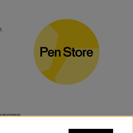
l.
 voluminøse