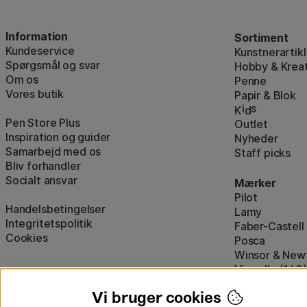
Information
Sortiment
Kundeservice
Kunstnerartikl
Spørgsmål og svar
Hobby & Kreat
Om os
Penne
Vores butik
Papir & Blok
i
s
K
d
Pen Store Plus
Outlet
Inspiration og guider
Nyheder
Samarbejd med os
Staff picks
Bliv forhandler
Socialt ansvar
Mærker
Pilot
Handelsbetingelser
Lamy
Integritetspolitik
Faber-Castell
Cookies
Posca
Winsor & New
Visa alle (160)
Vi bruger cookies