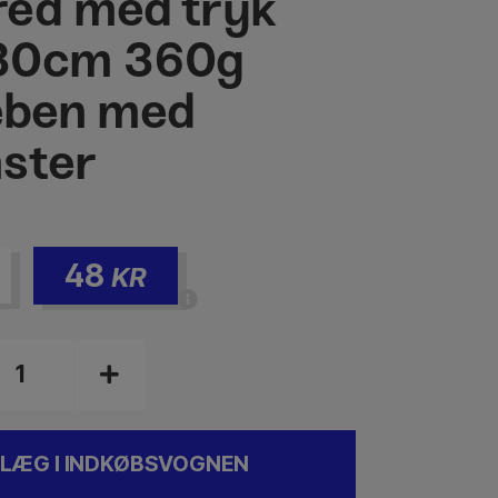
ed med tryk
30cm 360g
leben med
ster
48
KR
LÆG I INDKØBSVOGNEN