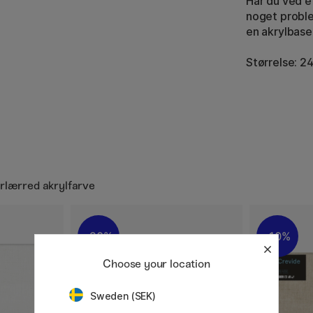
Har du ved et
noget proble
en akrylbase
Størrelse: 2
erlærred akrylfarve
20%
10%
Choose your location
Sweden (SEK)