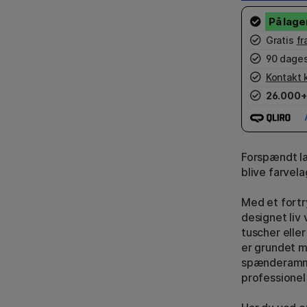
Gratis
fr
90 dages
Kontakt 
26.000+
Forspændt lær
blive farvel
Med et fortr
designet liv
tuscher ell
er grundet m
spænderamme
professionel