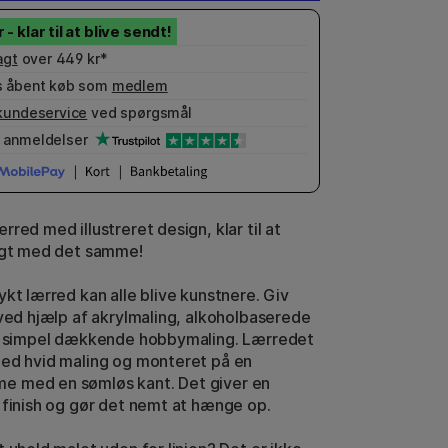
agt
over 449 kr*
 åbent køb som
medlem
kundeservice
ved spørgsmål
anmeldelser
red med illustreret design, klar til at
agt med det samme!
ykt lærred kan alle blive kunstnere. Giv
 ved hjælp af akrylmaling, alkoholbaserede
er simpel dækkende hobbymaling. Lærredet
ed hvid maling og monteret på en
 med en sømløs kant. Det giver en
 finish og gør det nemt at hænge op.