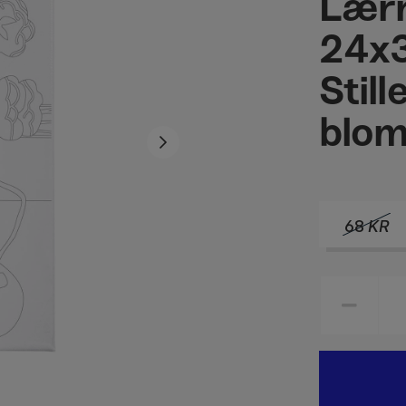
Lærr
24x
Stil
blom
68
KR