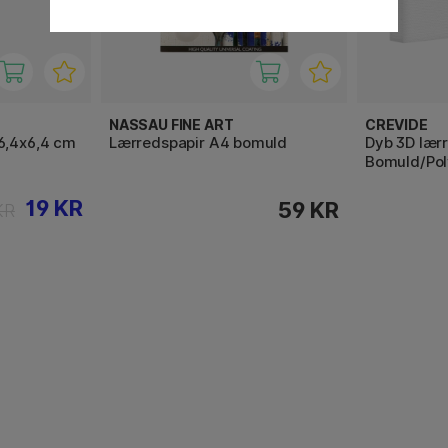
NASSAU FINE ART
CREVIDE
6,4x6,4 cm
Lærredspapir A4 bomuld
Dyb 3D lær
Bomuld/Pol
19 KR
59 KR
KR