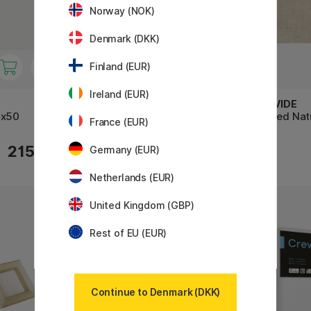
Norway (NOK)
Denmark (DKK)
Finland (EUR)
Ireland (EUR)
CREVIDE
CREVIDE
0x50
Lærred Naturhør 41x33 (F6)
Lærred Nat
France (EUR)
116 KR
215 KR
145 KR
Germany (EUR)
Netherlands (EUR)
United Kingdom (GBP)
Rest of EU (EUR)
Continue to Denmark (DKK)