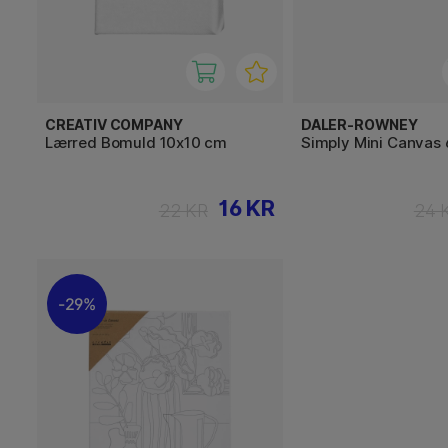
CREATIV COMPANY
DALER-ROWNEY
Lærred Bomuld 10x10 cm
Simply Mini Canvas 
16 KR
22 KR
24 
29%