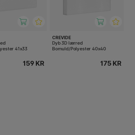
CREVIDE
red
Dyb 3D lærred
yester 41x33
Bomuld/Polyester 40x40
159 KR
175 KR