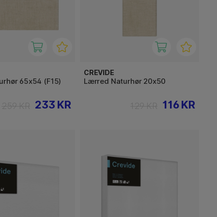
CREVIDE
urhør 65x54 (F15)
Lærred Naturhør 20x50
233 KR
116 KR
259 KR
129 KR