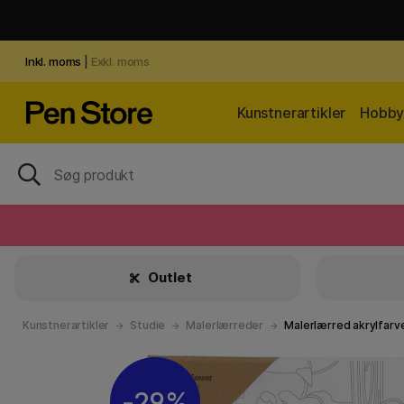
Inkl. moms
|
Exkl. moms
Kunstnerartikler
Hobby 
Outlet
Kunstnerartikler
Studie
Malerlærreder
Malerlærred akrylfarv
29%