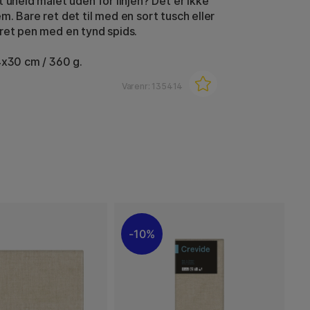
 uheld malet uden for linjen? Det er ikke
m. Bare ret det til med en sort tusch eller
ret pen med en tynd spids.
4x30 cm / 360 g.
Varenr:
135414
10%