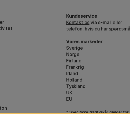
Kundeservice
er
Kontakt os
via e-mail eller
ivitet
telefon, hvis du har spørgsmå
Vores markeder
Sverige
Norge
Finland
Frankrig
Irland
Holland
Tyskland
UK
EU
ton
* Specifikke
fragtvilkår
gælder for
varer.