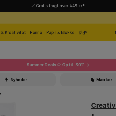
Gratis fragt over 449 kr*
Hurtigt til dør eller pakkeshop
i
s
& Kreativitet
Penne
Papir & Blokke
K
d
Summer Deals
🌻
Op til -30% →
Nyheder
Mærker
e
Creati