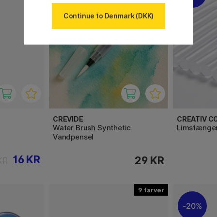
Continue to Denmark (DKK)
CREVIDE
CREATIV C
Water Brush Synthetic
Limstænger
Vandpensel
16 KR
29 KR
KR
9
20%