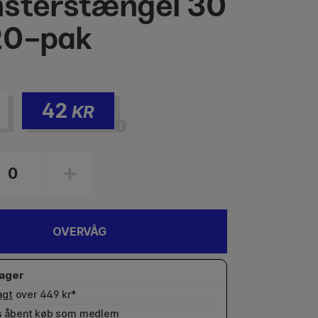
sterstængel 30
20-pak
42
KR
OVERVÅG
agt
over 449 kr*
 åbent køb som
medlem