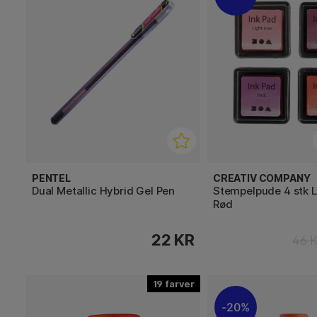
PENTEL
CREATIV COMPANY
Dual Metallic Hybrid Gel Pen
Stempelpude 4 stk 
Rød
22 KR
46 
19
20%