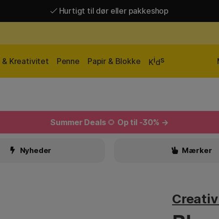
Gratis fragt over 449 kr*
i
s
& Kreativitet
Penne
Papir & Blokke
K
d
Summer Deals
🌻
Op til -30% →
Nyheder
Mærker
Creati