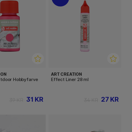
ION
ART CREATION
utdoor Hobbyfarve
Effect Liner 28 ml
31 KR
27 KR
39 KR
34 KR