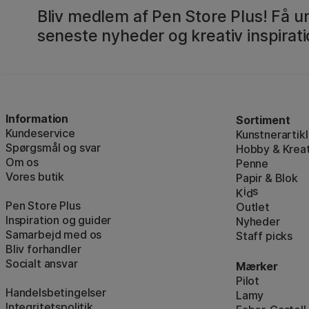
Bliv medlem af Pen Store Plus! Få un
seneste nyheder og kreativ inspirati
Information
Sortiment
Kundeservice
Kunstnerartikl
Spørgsmål og svar
Hobby & Kreat
Om os
Penne
Vores butik
Papir & Blok
i
s
K
d
Pen Store Plus
Outlet
Inspiration og guider
Nyheder
Samarbejd med os
Staff picks
Bliv forhandler
Socialt ansvar
Mærker
Pilot
Handelsbetingelser
Lamy
Integritetspolitik