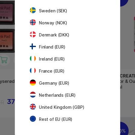
Sweden (SEK)
Norway (NOK)
Denmark (DKK)
Finland (EUR)
Ireland (EUR)
France (EUR)
CREATIV COMPANY
ART CREAT
Lyserød &
Stempelpude 4 stk Grøn &
Indoor & O
Germany (EUR)
lysegrøn
50 ml
Netherlands (EUR)
37 KR
32 KR
KR
46 KR
United Kingdom (GBP)
Rest of EU (EUR)
30%