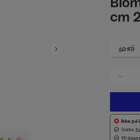
Blom
cm 
60
KR
Gratis
fr
90 dages