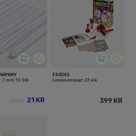
OMPANY
ESSDEE
 7 mm 10 Stk
Linoleumssæt 23 stk
21 KR
399 KR
30 KR