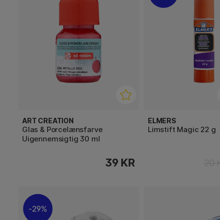
ART CREATION
ELMERS
Glas & Porcelænsfarve
Limstift Magic 22 g
Uigennemsigtig 30 ml
39 KR
20 
29%