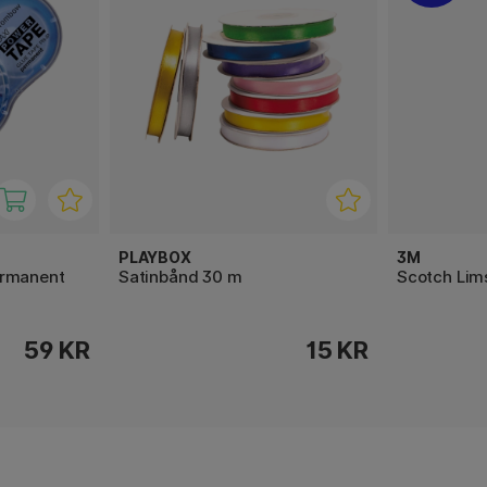
PLAYBOX
3M
ermanent
Satinbånd 30 m
Scotch Lims
59 KR
15 KR