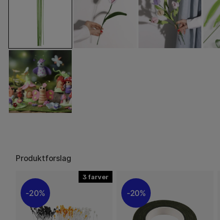
Produktforslag
3
20%
20%