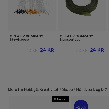
CREATIV COMPANY
CREATIV COMPANY
Støvdragere
Blomstertape
24 KR
24 KR
30 KR
30 KR
Mere fra
Hobby & Kreativitet / Skabe / Håndværk og DIY
8
20%