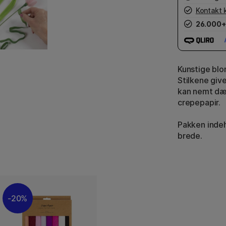
Kontakt 
26.000+
Kunstige blo
Stilkene give
kan nemt dæ
crepepapir.
Pakken indeh
brede.
20%