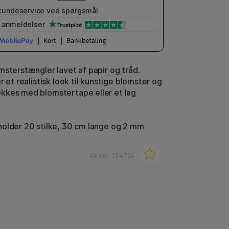
kundeservice
ved spørgsmål
anmeldelser
msterstængler lavet af papir og tråd.
r et realistisk look til kunstige blomster og
kkes med blomstertape eller et lag
older 20 stilke, 30 cm lange og 2 mm
Varenr:
134724