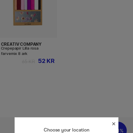
CREATIV COMPANY
Crepepapir Lilla rosa
farvemix 8 ark
52 KR
65 KR
Choose your location
30%
21%