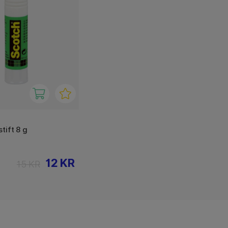
tift 8 g
12 KR
15 KR