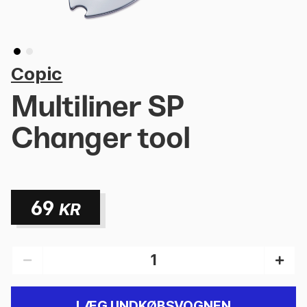
Copic
Multiliner SP
Changer tool
69
KR
LÆG I INDKØBSVOGNEN