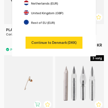
Netherlands (EUR)
United Kingdom (GBP)
Rest of EU (EUR)
PLATINUM
PILOT
Converter
FriXion Remover
Continue to Denmark (DKK)
65 KR
20 KR
3