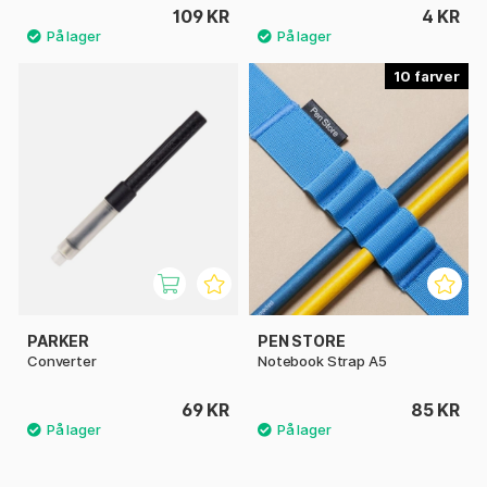
109 KR
4 KR
10
PARKER
PEN STORE
Converter
Notebook Strap A5
69 KR
85 KR