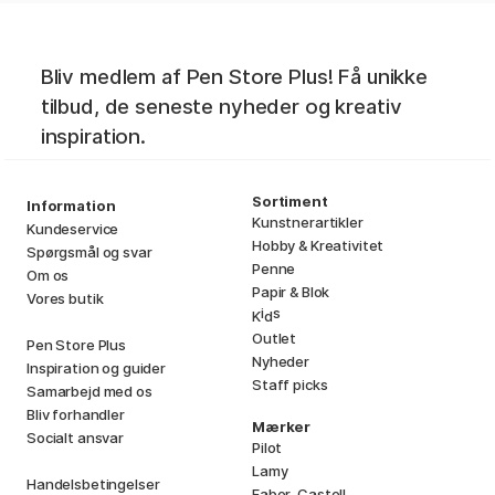
Bliv medlem af Pen Store Plus! Få unikke
tilbud, de seneste nyheder og kreativ
inspiration.
Sortiment
Information
Kunstnerartikler
Kundeservice
Hobby & Kreativitet
Spørgsmål og svar
Penne
Om os
Papir & Blok
Vores butik
i
s
K
d
Outlet
Pen Store Plus
Nyheder
Inspiration og guider
Staff picks
Samarbejd med os
Bliv forhandler
Mærker
Socialt ansvar
Pilot
Lamy
Handelsbetingelser
Faber-Castell