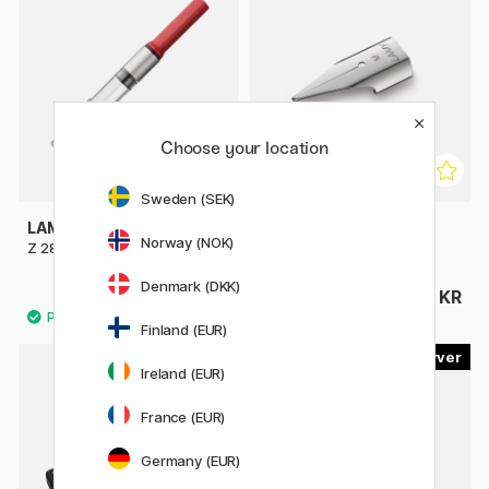
Choose your location
Sweden (SEK)
LAMY
LAMY
Norway (NOK)
Z 28 Converter
Z 50 Nib
Denmark (DKK)
35 KR
85 KR
Finland (EUR)
2
Ireland (EUR)
France (EUR)
Germany (EUR)