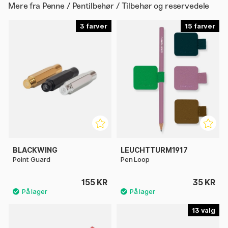
Mere fra
Penne / Pentilbehør / Tilbehør og reservedele
3
15
BLACKWING
LEUCHTTURM1917
Point Guard
Pen Loop
155 KR
35 KR
13