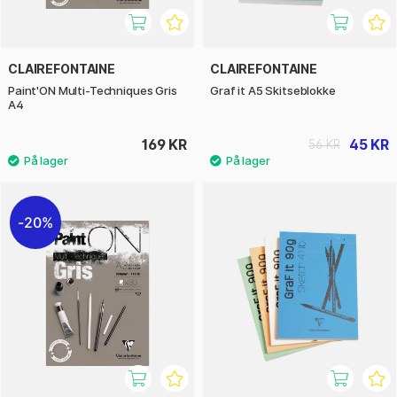
CLAIREFONTAINE
CLAIREFONTAINE
Paint'ON Multi-Techniques Gris
Graf it A5 Skitseblokke
A4
169 KR
45 KR
56 KR
20%