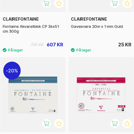
CLAIREFONTAINE
CLAIREFONTAINE
Fontaine Akvarelblok CP 36x51
Gavesnøre 20m x 1 mm Guld
cm 300g
607 KR
25 KR
759 KR
20%