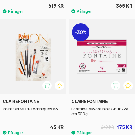
619 KR
365 KR
30%
CLAIREFONTAINE
CLAIREFONTAINE
Paint'ON Multi-Techniques A6
Fontaine Akvarelblok CP 18x26
cm 300g
45 KR
175 KR
249 KR