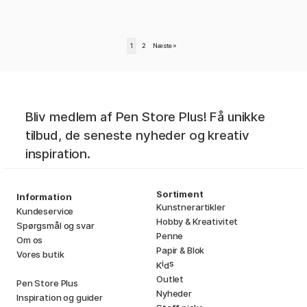
1
2
Næste
»
Bliv medlem af Pen Store Plus! Få unikke
tilbud, de seneste nyheder og kreativ
inspiration.
Sortiment
Information
Kunstnerartikler
Kundeservice
Hobby & Kreativitet
Spørgsmål og svar
Penne
Om os
Papir & Blok
Vores butik
i
s
K
d
Outlet
Pen Store Plus
Nyheder
Inspiration og guider