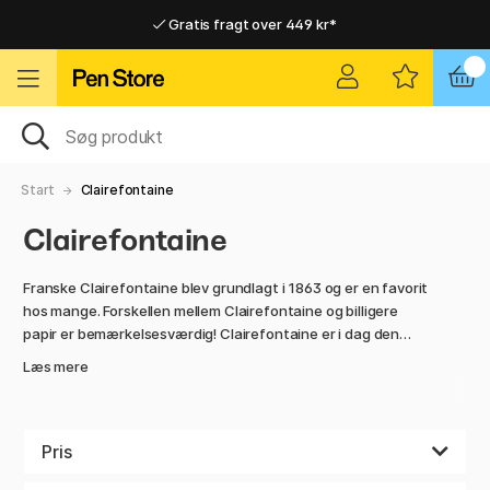
Gratis fragt over 449 kr*
Hurtigt til dør eller pakkeshop
Hurtigt til dør eller pakkeshop
Gratis fragt over 449 kr*
Start
Clairefontaine
Clairefontaine
Franske Clairefontaine blev grundlagt i 1863 og er en favorit
hos mange. Forskellen mellem Clairefontaine og billigere
papir er bemærkelsesværdig! Clairefontaine er i dag den
eneste aktør, der selv producerer sit papir. De følger derfor
Læs mere
strenge franske miljøstandarder.
I dag producerer de primært papir, kuverter og notesbøger.
Fabrikken har to papirmaskiner, der er 3,40 meter brede. Kun
Pris
den ene af maskinerne opnår en produktionshastighed på