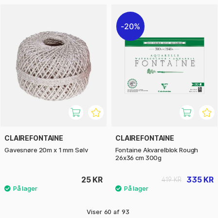
20%
CLAIREFONTAINE
CLAIREFONTAINE
Gavesnøre 20m x 1 mm Sølv
Fontaine Akvarelblok Rough
26x36 cm 300g
25 KR
335 KR
419 KR
Viser
60
af
93