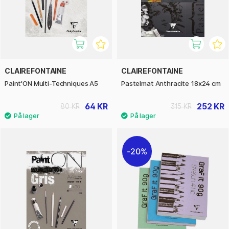
CLAIREFONTAINE
CLAIREFONTAINE
Paint'ON Multi-Techniques A5
Pastelmat Anthracite 18x24 cm
64 KR
252 KR
80 KR
315 KR
20%