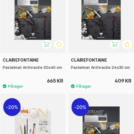
CLAIREFONTAINE
CLAIREFONTAINE
Pastelmat Anthracite 30x40 cm
Pastelmat Anthracite 24x30 cm
665 KR
409 KR
20%
20%