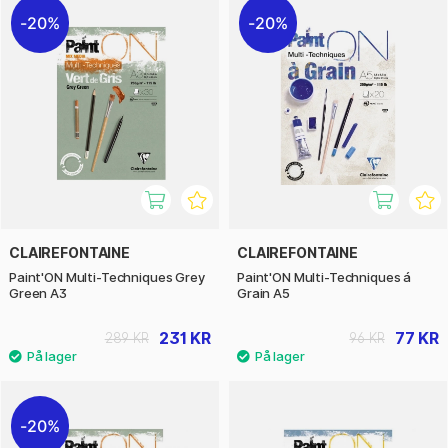
20%
20%
CLAIREFONTAINE
CLAIREFONTAINE
Paint'ON Multi-Techniques Grey
Paint'ON Multi-Techniques á
Green A3
Grain A5
231 KR
77 KR
289 KR
96 KR
20%