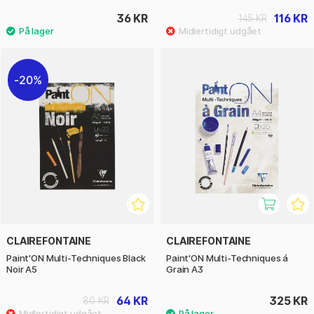
36 KR
116 KR
145 KR
20%
CLAIREFONTAINE
CLAIREFONTAINE
Paint'ON Multi-Techniques Black
Paint'ON Multi-Techniques á
Noir A5
Grain A3
64 KR
325 KR
80 KR