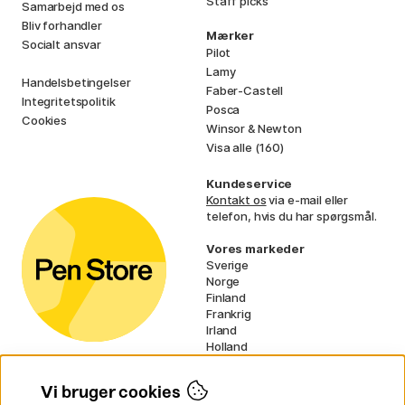
Staff picks
Samarbejd med os
Bliv forhandler
Mærker
Socialt ansvar
Pilot
Lamy
Handelsbetingelser
Faber-Castell
Integritetspolitik
Posca
Cookies
Winsor & Newton
Visa alle (160)
Kundeservice
Kontakt os
via e-mail eller
telefon, hvis du har spørgsmål.
Vores markeder
Sverige
Norge
Finland
Frankrig
Irland
Holland
Tyskland
UK
Vi bruger cookies
EU