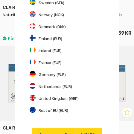
Sweden (SEK)
CLAIREFONTAINE
CLAIREFONTAINE
Norway (NOK)
Naturlig raffiakugle 50g
Fontaine Akvarelblok Rough
36x51 cm 300g
Denmark (DKK)
25 KR
759 KR
Finland (EUR)
Ireland (EUR)
France (EUR)
Germany (EUR)
Netherlands (EUR)
United Kingdom (GBP)
Rest of EU (EUR)
CLAIREFONTAINE
CLAIREFONTAINE