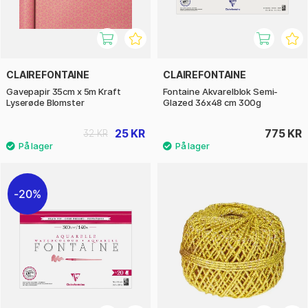
CLAIREFONTAINE
CLAIREFONTAINE
Gavepapir 35cm x 5m Kraft
Fontaine Akvarelblok Semi-
Lyserøde Blomster
Glazed 36x48 cm 300g
25 KR
775 KR
32 KR
20%