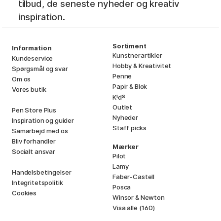
tilbud, de seneste nyheder og kreativ
inspiration.
Sortiment
Information
Kunstnerartikler
Kundeservice
Hobby & Kreativitet
Spørgsmål og svar
Penne
Om os
Papir & Blok
Vores butik
i
s
K
d
Outlet
Pen Store Plus
Nyheder
Inspiration og guider
Staff picks
Samarbejd med os
Bliv forhandler
Mærker
Socialt ansvar
Pilot
Lamy
Handelsbetingelser
Faber-Castell
Integritetspolitik
Posca
Cookies
Winsor & Newton
Visa alle (160)