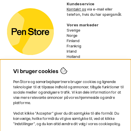
Kundeservice
Kontakt os
via e-mail eller
telefon, hvis du har spørgsmål.
Vores markeder
Sverige
Norge
Finland
Frankrig
Irland
Holland
Tyskland
UK
Vi bruger cookies
EU
Pen Store og samarbejdspartnere bruger cookies og lignende
* Specifikke
fragtvilkår
gælder for
teknologier til at tilpasse indhold og annoncer, tilbyde funktioner til
voluminøse varer.
sociale medier og analysere trafik. Vi kan dele information for at
vise mere relevante annoncer på vores hjemmeside og andre
platforme.
Betal nemt og sikkert
Ved at klikke ”Accepter” giver du dit samtykke til alle formål. Du
kan vælge, hvilke formål du vil give samtykke til, ved at klikke
”Indstillinger”, og du kan altid ændre dit valg i vores cookiepolicy.