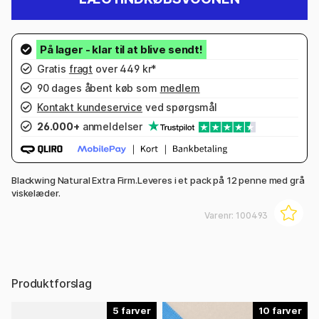
Gratis
fragt
over 449 kr*
90 dages åbent køb som
medlem
Kontakt kundeservice
ved spørgsmål
26.000+
anmeldelser
Blackwing Natural Extra Firm.Leveres i et pack på 12 penne med grå
viskelæder.
Varenr:
100493
Produktforslag
5
10