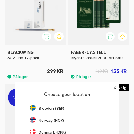
BLACKWING
FABER-CASTELL
602 Firm 12-pack
Blyant Castell 9000 Art Sæt
299 KR
135 KR
169 KR
16
12
Choose your location
21%
30%
Sweden (SEK)
Norway (NOK)
Denmark (DKK)