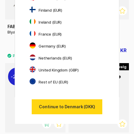
Finland (EUR)
Ireland (EUR)
FABER-CASTELL
FABER-CASTELL
Blyant Castell 9000
Goldfaber 1221 Graphite
France (EUR)
Pencil
Germany (EUR)
11 KR
7 KR
14 KR
10 KR
Netherlands (EUR)
20
United Kingdom (GBP)
20%
Rest of EU (EUR)
Continue to Denmark (DKK)