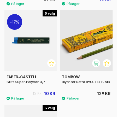
5
17%
FABER-CASTELL
TOMBOW
Stift Super-Polymer 0,7
Blyanter Retro 8900 HB 12 stk
10 KR
129 KR
12 KR
3