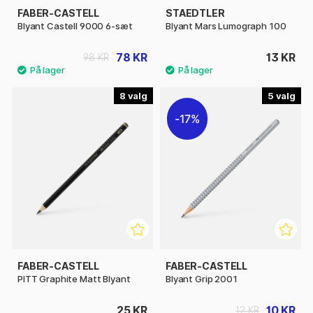
FABER-CASTELL
STAEDTLER
Blyant Castell 9000 6-sæt
Blyant Mars Lumograph 100
78 KR
13 KR
98 KR
8
5
17%
FABER-CASTELL
FABER-CASTELL
PITT Graphite Matt Blyant
Blyant Grip 2001
25 KR
10 KR
12 KR