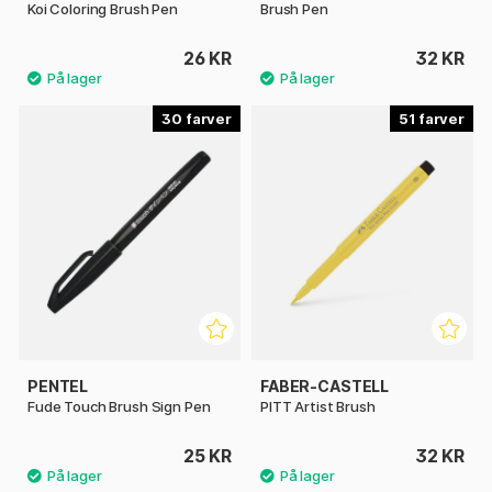
Koi Coloring Brush Pen
Brush Pen
26 KR
32 KR
30
51
PENTEL
FABER-CASTELL
Fude Touch Brush Sign Pen
PITT Artist Brush
25 KR
32 KR