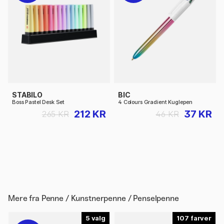
STABILO
BIC
Boss Pastel Desk Set
4 Colours Gradient Kuglepen
212 KR
37 KR
265 KR
46 KR
Mere fra
Penne / Kunstnerpenne / Penselpenne
5
107