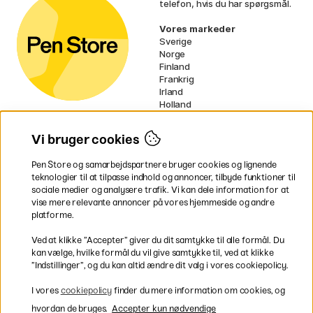
telefon, hvis du har spørgsmål.
Vores markeder
Sverige
Norge
Finland
Frankrig
Irland
Holland
Tyskland
UK
Vi bruger cookies
EU
Pen Store og samarbejdspartnere bruger cookies og lignende
* Specifikke
fragtvilkår
gælder for
teknologier til at tilpasse indhold og annoncer, tilbyde funktioner til
voluminøse varer.
sociale medier og analysere trafik. Vi kan dele information for at
vise mere relevante annoncer på vores hjemmeside og andre
platforme.
Betal nemt og sikkert
Ved at klikke ”Accepter” giver du dit samtykke til alle formål. Du
kan vælge, hvilke formål du vil give samtykke til, ved at klikke
”Indstillinger”, og du kan altid ændre dit valg i vores cookiepolicy.
Hurtig levering til hele Danmark
I vores
cookiepolicy
finder du mere information om cookies, og
hvordan de bruges.
Accepter kun nødvendige