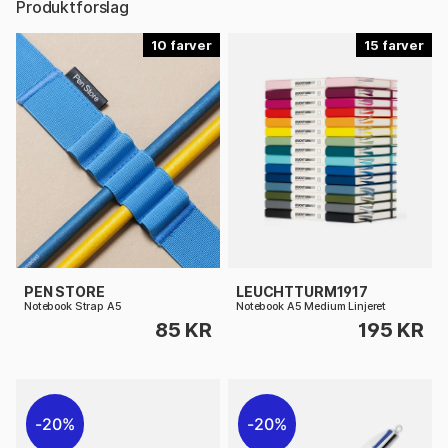
Produktforslag
10
15
PEN STORE
LEUCHTTURM1917
Notebook Strap A5
Notebook A5 Medium Linjeret
85 KR
195 KR
20%
20%