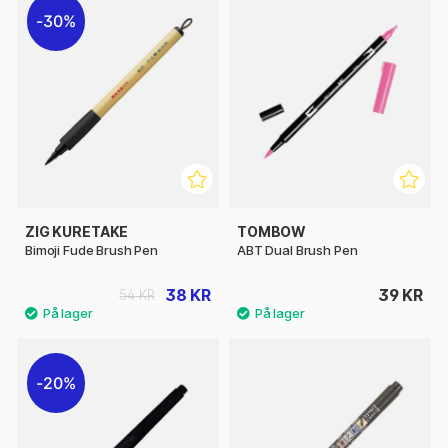
30%
ZIG KURETAKE
TOMBOW
Bimoji Fude Brush Pen
ABT Dual Brush Pen
38 KR
39 KR
54 KR
20%