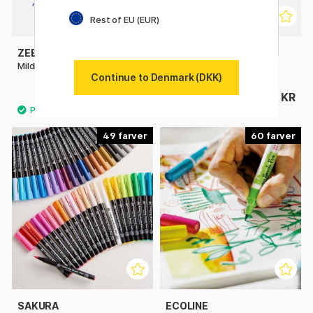
Rest of EU (EUR)
ZEBRA
SAKURA
Mildliner Penselpen
Pigma Micron Brush
Continue to Denmark (DKK)
30 KR
34 KR
49
60
SAKURA
ECOLINE