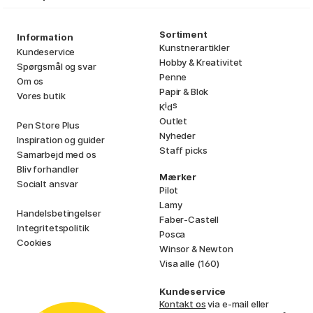
Sortiment
Information
Kunstnerartikler
Kundeservice
Hobby & Kreativitet
Spørgsmål og svar
Penne
Om os
Papir & Blok
Vores butik
i
s
K
d
Outlet
Pen Store Plus
Nyheder
Inspiration og guider
Staff picks
Samarbejd med os
Bliv forhandler
Mærker
Socialt ansvar
Pilot
Lamy
Handelsbetingelser
Faber-Castell
Integritetspolitik
Posca
Cookies
Winsor & Newton
Visa alle (160)
Kundeservice
Kontakt os
via e-mail eller