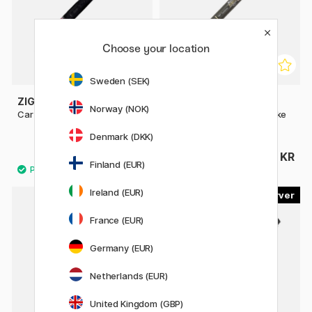
Choose your location
Sweden (SEK)
ZIG KURETAKE
TOMBOW
Norway (NOK)
Cartoonist Brush Pen No. 22
Calligraphy Pen Fudenosuke
Soft Tip
Denmark (DKK)
71 KR
31 KR
89 KR
Finland (EUR)
Ireland (EUR)
23
9
France (EUR)
Germany (EUR)
Netherlands (EUR)
United Kingdom (GBP)