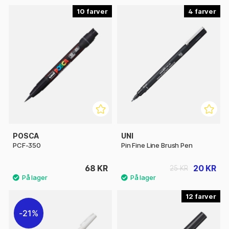
10
4
POSCA
UNI
PCF-350
Pin Fine Line Brush Pen
68 KR
20 KR
25 KR
12
21%