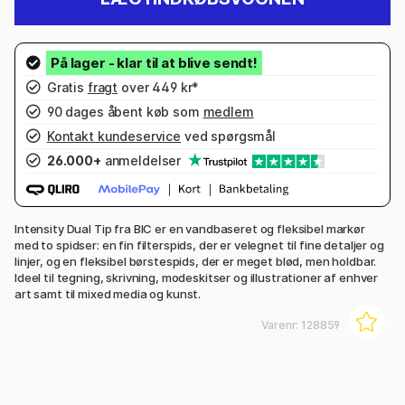
Gratis
fragt
over 449 kr*
90 dages åbent køb som
medlem
Kontakt kundeservice
ved spørgsmål
26.000+
anmeldelser
Intensity Dual Tip fra BIC er en vandbaseret og fleksibel markør
med to spidser: en fin filterspids, der er velegnet til fine detaljer og
linjer, og en fleksibel børstespids, der er meget blød, men holdbar.
Ideel til tegning, skrivning, modeskitser og illustrationer af enhver
art samt til mixed media og kunst.
Varenr:
128859