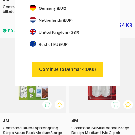
Command Strips for
Command Micro Hooks
Germany (EUR)
billedophæng Medium Sort
Netherlands (EUR)
50 KR
24 KR
30 KR
United Kingdom (GBP)
Rest of EU (EUR)
Continue to Denmark (DKK)
3M
3M
Command Billedeophængning
Command Selvklæbende Kroge
Strips Value Pack Medium/Large
Design Medium Hvid 2-pak