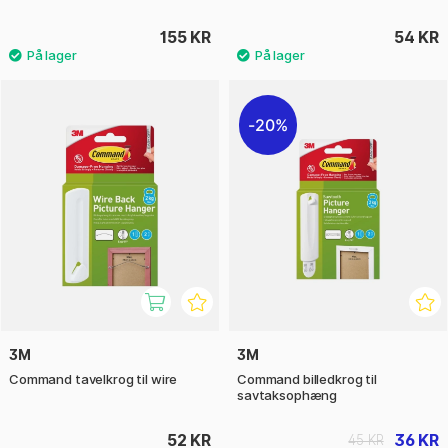
155 KR
54 KR
20%
3M
3M
Command tavelkrog til wire
Command billedkrog til
savtaksophæng
52 KR
36 KR
45 KR