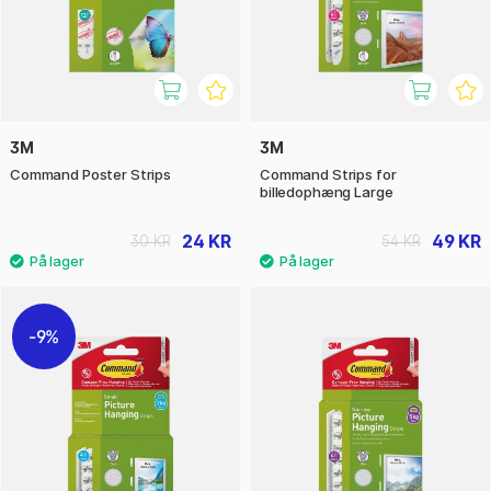
3M
3M
Command Poster Strips
Command Strips for
billedophæng Large
24 KR
49 KR
30 KR
54 KR
9%