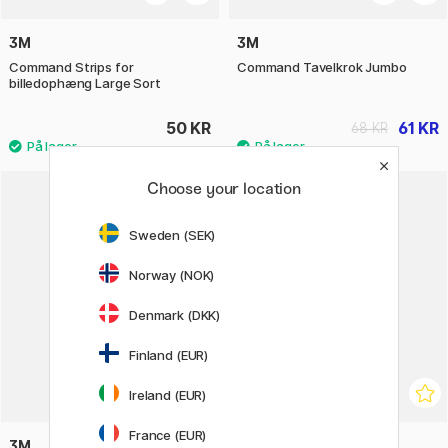
3M
3M
Command Strips for
Command Tavelkrok Jumbo
billedophæng Large Sort
50 KR
61 KR
68 KR
Choose your location
20%
Sweden (SEK)
Norway (NOK)
Denmark (DKK)
Finland (EUR)
Ireland (EUR)
France (EUR)
3M
3M