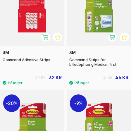
3M
3M
Command Adhesive Strips
Command Strips for
billedophæng Medium 4 st
32 KR
45 KR
36 KR
50 KR
20%
9%