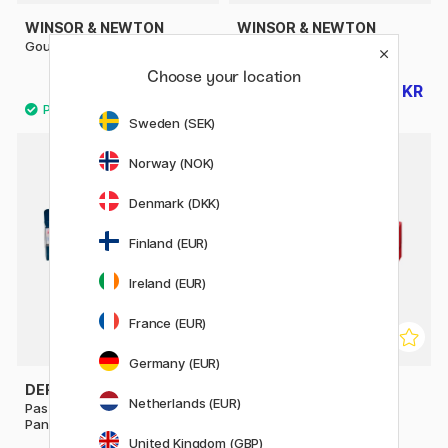
WINSOR & NEWTON
WINSOR & NEWTON
Gouache 14 ml (#3)
Gouache 37 ml (#4)
Choose your location
80 KR
111 KR
100 KR
139 KR
Sweden (SEK)
Norway (NOK)
19%
Denmark (DKK)
Finland (EUR)
Ireland (EUR)
France (EUR)
Germany (EUR)
DERWENT
FABER-CASTELL
Netherlands (EUR)
Pastel Shades Akvarel Paint
Gouache sæt 6 stk
Pan Set 12 halvkopper
United Kingdom (GBP)