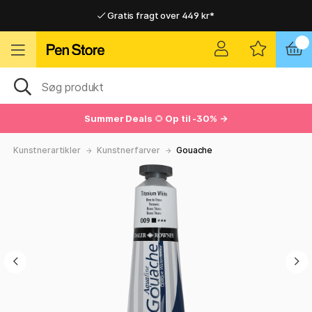
Gratis fragt over 449 kr*
Hurtigt til dør eller pakkeshop
Hurtigt til dør eller pakkeshop
Gratis fragt over 449 kr*
Summer Deals
🌻
Op til -30% →
Kunstnerartikler
Kunstnerfarver
Gouache