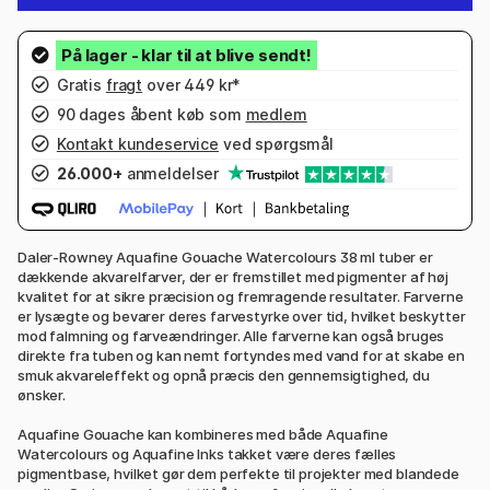
Gratis
fragt
over 449 kr*
90 dages åbent køb som
medlem
Kontakt kundeservice
ved spørgsmål
26.000+
anmeldelser
Daler-Rowney Aquafine Gouache Watercolours 38 ml tuber er
dækkende akvarelfarver, der er fremstillet med pigmenter af høj
kvalitet for at sikre præcision og fremragende resultater. Farverne
er lysægte og bevarer deres farvestyrke over tid, hvilket beskytter
mod falmning og farveændringer. Alle farverne kan også bruges
direkte fra tuben og kan nemt fortyndes med vand for at skabe en
smuk akvareleffekt og opnå præcis den gennemsigtighed, du
ønsker.
Aquafine Gouache kan kombineres med både Aquafine
Watercolours og Aquafine Inks takket være deres fælles
pigmentbase, hvilket gør dem perfekte til projekter med blandede