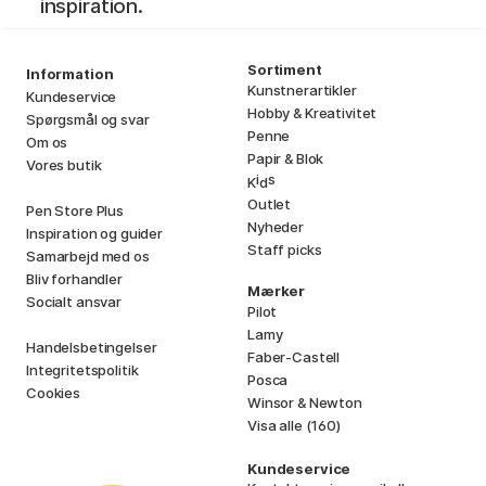
inspiration.
Sortiment
Information
Kunstnerartikler
Kundeservice
Hobby & Kreativitet
Spørgsmål og svar
Penne
Om os
Papir & Blok
Vores butik
i
s
K
d
Outlet
Pen Store Plus
Nyheder
Inspiration og guider
Staff picks
Samarbejd med os
Bliv forhandler
Mærker
Socialt ansvar
Pilot
Lamy
Handelsbetingelser
Faber-Castell
Integritetspolitik
Posca
Cookies
Winsor & Newton
Visa alle (160)
Kundeservice