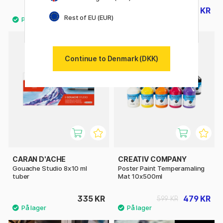
325 KR
29 KR
36 KR
Rest of EU (EUR)
20%
Continue to Denmark (DKK)
CARAN D'ACHE
CREATIV COMPANY
Gouache Studio 8x10 ml
Poster Paint Temperamaling
tuber
Mat 10x500ml
335 KR
479 KR
599 KR