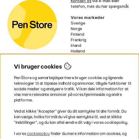
Kontakt os
via e-mail eller
telefon, hvis du har spørgsmål.
Vores markeder
Sverige
Norge
Finland
Frankrig
Irland
Holland
Tyskland
UK
Vi bruger cookies
EU
Pen Store og samarbejdspartnere bruger cookies og lignende
* Specifikke
fragtvilkår
gælder for
teknologier til at tilpasse indhold og annoncer, tilbyde funktioner til
voluminøse varer.
sociale medier og analysere trafik. Vi kan dele information for at
vise mere relevante annoncer på vores hjemmeside og andre
platforme.
Betal nemt og sikkert
Ved at klikke ”Accepter” giver du dit samtykke til alle formål. Du
kan vælge, hvilke formål du vil give samtykke til, ved at klikke
”Indstillinger”, og du kan altid ændre dit valg i vores cookiepolicy.
Hurtig levering til hele Danmark
I vores
cookiepolicy
finder du mere information om cookies, og