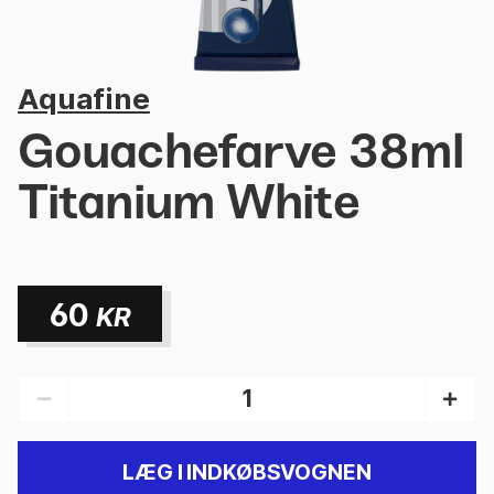
Aquafine
Gouachefarve 38ml
Titanium White
60
KR
LÆG I INDKØBSVOGNEN