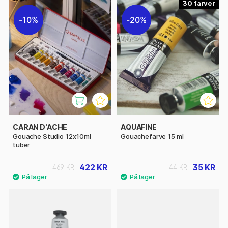
30
10%
20%
CARAN D'ACHE
AQUAFINE
Gouache Studio 12x10ml
Gouachefarve 15 ml
tuber
422 KR
35 KR
469 KR
44 KR