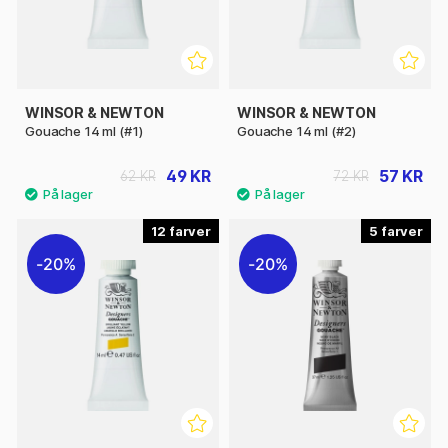
WINSOR & NEWTON
WINSOR & NEWTON
Gouache 14 ml (#1)
Gouache 14 ml (#2)
49 KR
57 KR
62 KR
72 KR
12
5
20%
20%