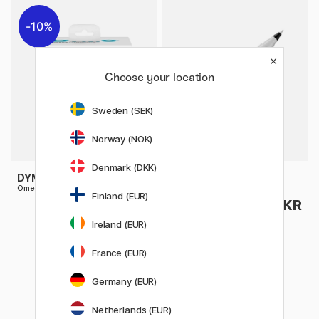
10%
Choose your location
Sweden (SEK)
Norway (NOK)
Denmark (DKK)
DYMO
SHARPIE
Omega prægemaskine
Twin-tip Marker Black
Finland (EUR)
152 KR
32 KR
169 KR
Ireland (EUR)
France (EUR)
Germany (EUR)
Netherlands (EUR)