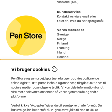
Visa alle (160)
Kundeservice
Kontakt os
via e-mail eller
telefon, hvis du har spørgsmål.
Vores markeder
Sverige
Norge
Finland
Frankrig
Irland
Holland
Tyskland
UK
Vi bruger cookies
EU
Pen Store og samarbejdspartnere bruger cookies og lignende
* Specifikke
fragtvilkår
gælder for
teknologier til at tilpasse indhold og annoncer, tilbyde funktioner til
voluminøse varer.
sociale medier og analysere trafik. Vi kan dele information for at
vise mere relevante annoncer på vores hjemmeside og andre
platforme.
Betal nemt og sikkert
Ved at klikke ”Accepter” giver du dit samtykke til alle formål. Du
kan vælge, hvilke formål du vil give samtykke til, ved at klikke