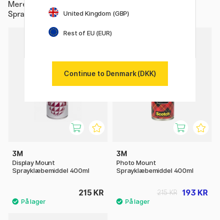
Mere fra
Hobby & Kreativitet / Hobbytilbehør / Lim /
United Kingdom (GBP)
Spraylim
Rest of EU (EUR)
10%
Continue to Denmark (DKK)
3M
3M
Display Mount
Photo Mount
Sprayklæbemiddel 400ml
Sprayklæbemiddel 400ml
215 KR
193 KR
215 KR