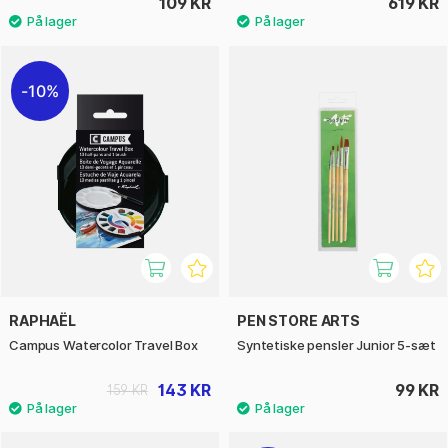
109 KR
619 KR
10%
RAPHAËL
PEN STORE ARTS
Campus Watercolor Travel Box
Syntetiske pensler Junior 5-sæt
143 KR
99 KR
159 KR