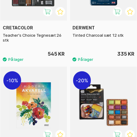
CRETACOLOR
DERWENT
Teacher's Choice Tegnesæt 26
Tinted Charcoal sæt 12 stk
stk
545 KR
335 KR
10%
20%