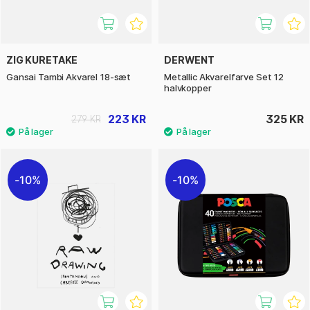
ZIG KURETAKE
DERWENT
Gansai Tambi Akvarel 18-sæt
Metallic Akvarelfarve Set 12
halvkopper
223 KR
325 KR
279 KR
10%
10%