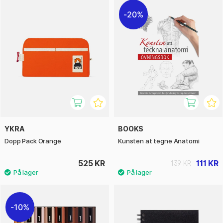
20%
YKRA
BOOKS
Dopp Pack Orange
Kunsten at tegne Anatomi
525 KR
111 KR
139 KR
10%