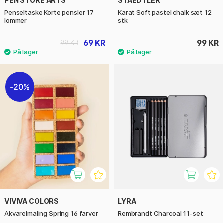
PEN STORE ARTS
STAEDTLER
Penseltaske Korte pensler 17
Karat Soft pastel chalk sæt 12
lommer
stk
69 KR
99 KR
99 KR
20%
VIVIVA COLORS
LYRA
Akvarelmaling Spring 16 farver
Rembrandt Charcoal 11-set