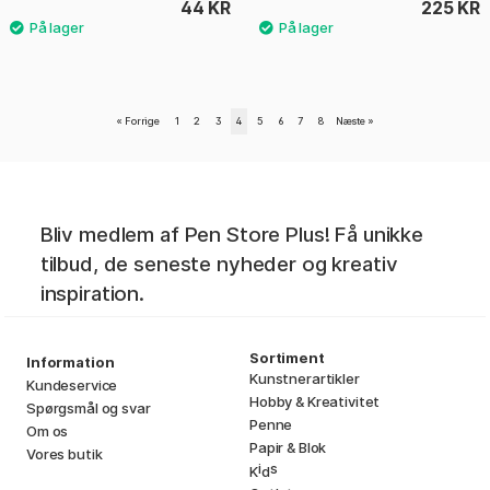
44 KR
225 KR
«
Forrige
1
2
3
4
5
6
7
8
Næste
»
Bliv medlem af Pen Store Plus! Få unikke
tilbud, de seneste nyheder og kreativ
inspiration.
Sortiment
Information
Kunstnerartikler
Kundeservice
Hobby & Kreativitet
Spørgsmål og svar
Penne
Om os
Papir & Blok
Vores butik
i
s
K
d