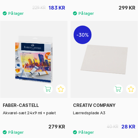
183 KR
299 KR
229 KR
30%
FABER-CASTELL
CREATIV COMPANY
Akvarel-sæt 24x9 ml + palet
Lærredsplade A3
279 KR
28 KR
40 KR