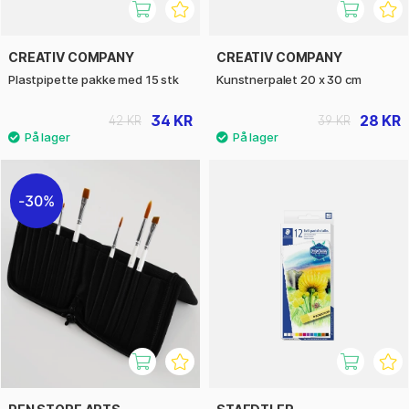
CREATIV COMPANY
CREATIV COMPANY
Plastpipette pakke med 15 stk
Kunstnerpalet 20 x 30 cm
34 KR
28 KR
42 KR
39 KR
30%