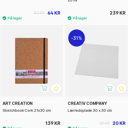
64 KR
239 KR
80 KR
31%
ART CREATION
CREATIV COMPANY
Sketchbook Cork 21x30 cm
Lærredsplade 30 x 30 cm
139 KR
20 KR
29 KR