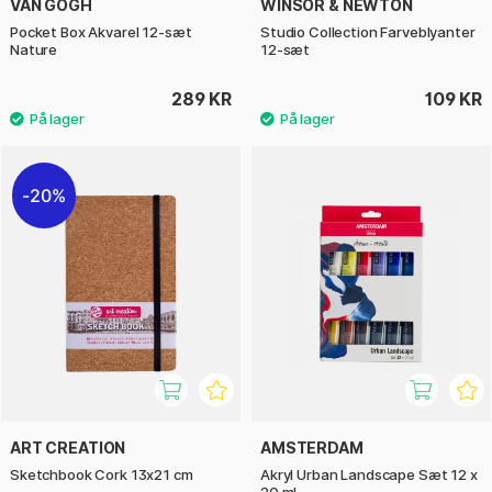
VAN GOGH
WINSOR & NEWTON
Pocket Box Akvarel 12-sæt
Studio Collection Farveblyanter
Nature
12-sæt
289 KR
109 KR
20%
ART CREATION
AMSTERDAM
Sketchbook Cork 13x21 cm
Akryl Urban Landscape Sæt 12 x
20 ml