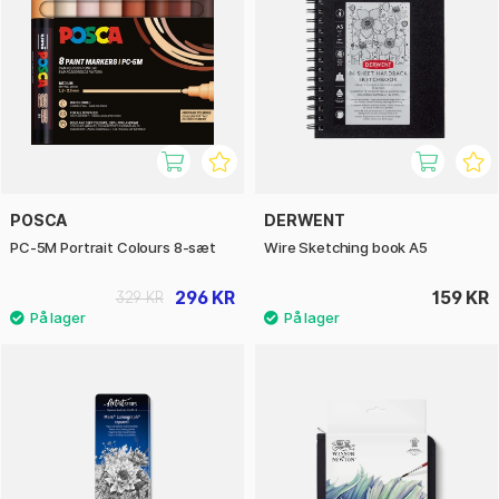
POSCA
DERWENT
PC-5M Portrait Colours 8-sæt
Wire Sketching book A5
296 KR
159 KR
329 KR