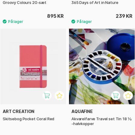
Groovy Colours 20-sæt
365 Days of Art in Nature
895 KR
239 KR
ART CREATION
AQUAFINE
Skitsebog Pocket Coral Red
Akvarelfarve Travel set Tin 18 ½
-halvkopper