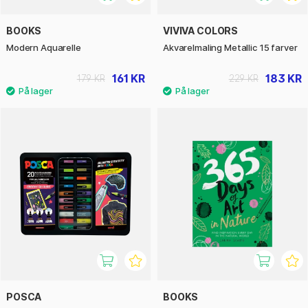
BOOKS
VIVIVA COLORS
Modern Aquarelle
Akvarelmaling Metallic 15 farver
161 KR
183 KR
179 KR
229 KR
POSCA
BOOKS