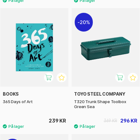
20%
BOOKS
TOYO STEEL COMPANY
365 Days of Art
T320 Trunk Shape Toolbox
Green Sea
239 KR
296 KR
369 KR