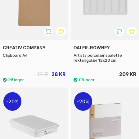
CREATIV COMPANY
DALER-ROWNEY
Clipboard A4
Artists porcelænspalette
rektangulær 12x20 cm
28 KR
209 KR
39 KR
20%
20%