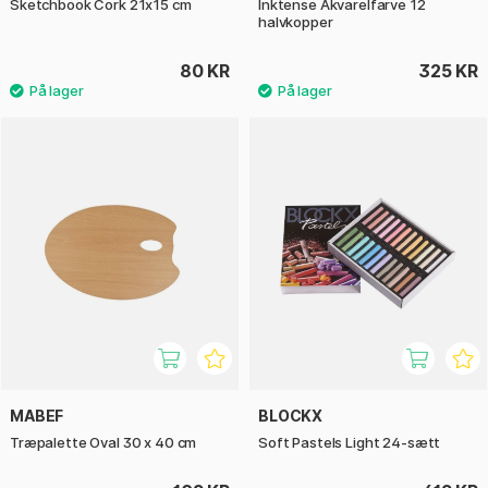
Sketchbook Cork 21x15 cm
Inktense Akvarelfarve 12
halvkopper
80 KR
325 KR
MABEF
BLOCKX
Træpalette Oval 30 x 40 cm
Soft Pastels Light 24-sætt