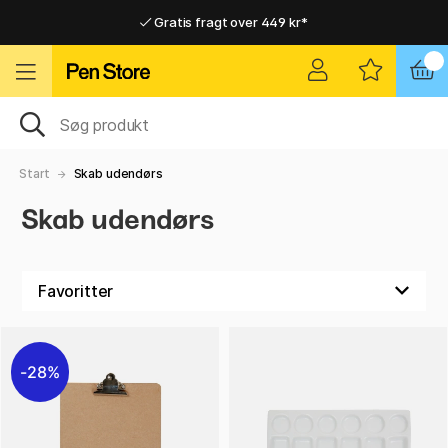
Gratis fragt over 449 kr*
Hurtigt til dør eller pakkeshop
Hurtigt til dør eller pakkeshop
Gratis fragt over 449 kr*
Start
Skab udendørs
Skab udendørs
28%