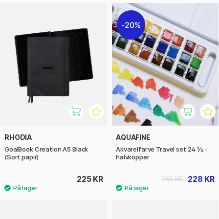
20%
RHODIA
AQUAFINE
GoalBook Creation A5 Black
Akvarelfarve Travel set 24 ½ -
(Sort papir)
halvkopper
225 KR
228 KR
285 KR