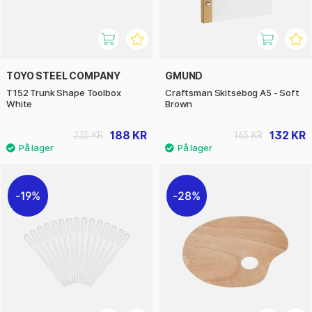
TOYO STEEL COMPANY
GMUND
T152 Trunk Shape Toolbox
Craftsman Skitsebog A5 - Soft
White
Brown
188 KR
132 KR
235 KR
165 KR
19%
28%