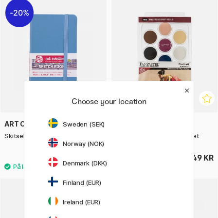
20%
Choose your location
ART CREATION
PANPASTEL
Sweden (SEK)
Skitsebog Pocket Lake Blue
Soft Pastel Pan Portrait Set
Norway (NOK)
35 KR
749 KR
44 KR
Denmark (DKK)
Finland (EUR)
20%
Ireland (EUR)