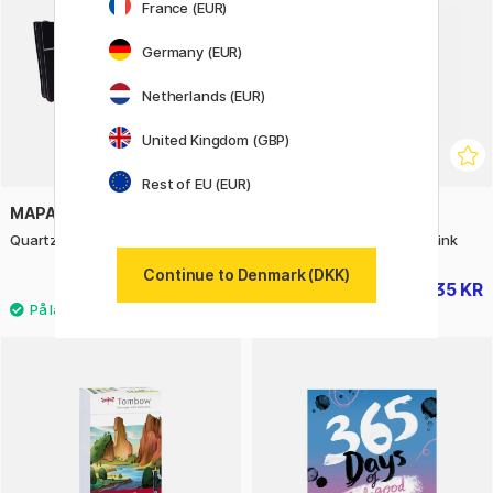
France (EUR)
Germany (EUR)
Netherlands (EUR)
United Kingdom (GBP)
Rest of EU (EUR)
MAPAC
ART CREATION
Quartz Portfolio A4
Skitsebog Pocket Pastel Pink
Continue to Denmark (DKK)
299 KR
35 KR
44 KR