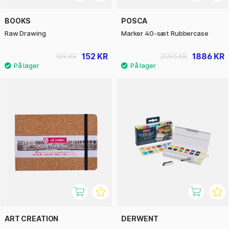
BOOKS
POSCA
Raw Drawing
Marker 40-sæt Rubbercase
152 KR
1886 KR
169 KR
2095 KR
ART CREATION
DERWENT