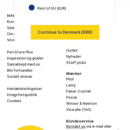
Rest of EU (EUR)
Sortiment
Information
Kunstnerartikler
Kundeservice
Hobby & Kreativitet
Spørgsmål og svar
Continue to Denmark (DKK)
Penne
Om os
Papir & Blok
Vores butik
i
s
K
d
Outlet
Pen Store Plus
Nyheder
Inspiration og guider
Staff picks
Samarbejd med os
Bliv forhandler
Mærker
Socialt ansvar
Pilot
Lamy
Handelsbetingelser
Faber-Castell
Integritetspolitik
Posca
Cookies
Winsor & Newton
Visa alle (160)
Kundeservice
Kontakt os
via e-mail eller