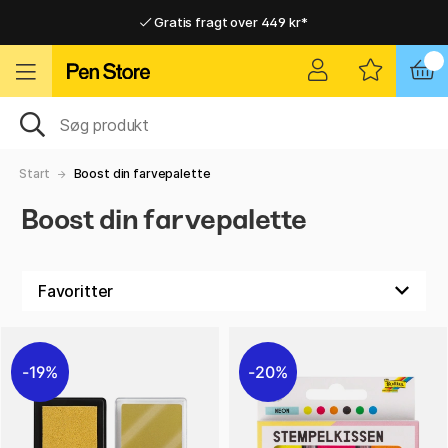
Gratis fragt over 449 kr*
Hurtigt til dør eller pakkeshop
Hurtigt til dør eller pakkeshop
Gratis fragt over 449 kr*
Start
Boost din farvepalette
Boost din farvepalette
19%
20%