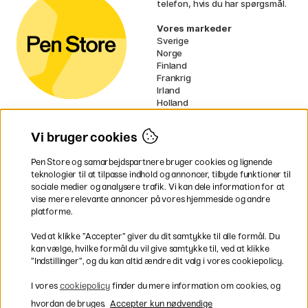
telefon, hvis du har spørgsmål.
Vores markeder
Sverige
Norge
Finland
Frankrig
Irland
Holland
Tyskland
UK
Vi bruger cookies
EU
Pen Store og samarbejdspartnere bruger cookies og lignende
* Specifikke
fragtvilkår
gælder for
teknologier til at tilpasse indhold og annoncer, tilbyde funktioner til
voluminøse varer.
sociale medier og analysere trafik. Vi kan dele information for at
vise mere relevante annoncer på vores hjemmeside og andre
platforme.
Betal nemt og sikkert
Ved at klikke ”Accepter” giver du dit samtykke til alle formål. Du
kan vælge, hvilke formål du vil give samtykke til, ved at klikke
”Indstillinger”, og du kan altid ændre dit valg i vores cookiepolicy.
Hurtig levering til hele Danmark
I vores
cookiepolicy
finder du mere information om cookies, og
hvordan de bruges.
Accepter kun nødvendige