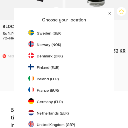
Choose your location
BLOCKX
BLOCKX
Sweden (SEK)
Soft Pastels Sky and Seasons
Turpentine spirit 125 ml
72-sætt
Norway (NOK)
1969 KR
132 KR
Denmark (DKK)
Finland (EUR)
Ireland (EUR)
«
Forrige
1
2
3
France (EUR)
Germany (EUR)
Bliv medlem af Pen Store Plus! Få unikke
Netherlands (EUR)
tilbud, de seneste nyheder og kreativ
inspiration.
United Kingdom (GBP)