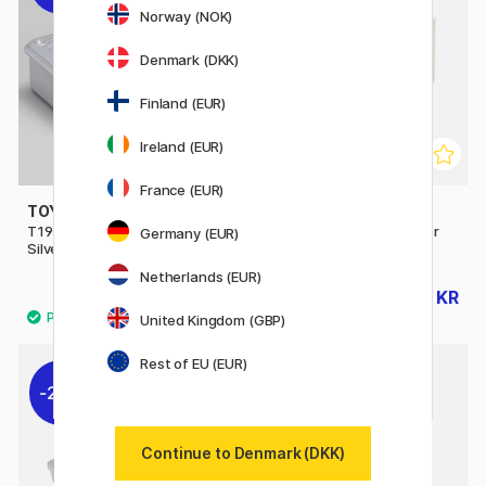
Norway (NOK)
Denmark (DKK)
Finland (EUR)
Ireland (EUR)
France (EUR)
TOYO STEEL COMPANY
CREATIV COMPANY
T190 Trunk Shape Toolbox
DIY Minikommode 2 skuffer
Germany (EUR)
Silver
Netherlands (EUR)
196 KR
49 KR
245 KR
70 KR
United Kingdom (GBP)
Rest of EU (EUR)
20%
Continue to Denmark (DKK)