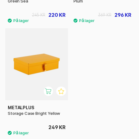
Green Sea
Plum
220 KR
296 KR
245 KR
369 KR
METALPLUS
Storage Case Bright Yellow
249 KR