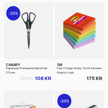
20%
CANARY
3M
Papiersaks Professionel Bond free
Post-it Super Sticky 76x76 Farvemix
175 mm
Playful 6-pak
108 KR
175 KR
135 KR
20%