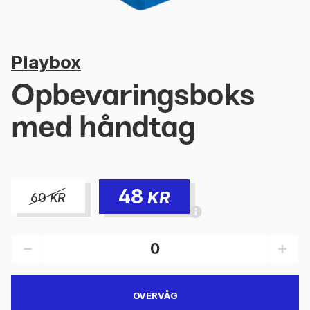
Playbox
Opbevaringsboks
med håndtag
48
KR
60
KR
OVERVÅG