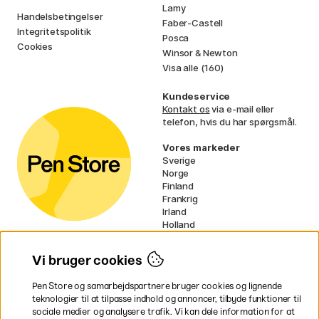
Lamy
Handelsbetingelser
Faber-Castell
Integritetspolitik
Posca
Cookies
Winsor & Newton
Visa alle (160)
Kundeservice
Kontakt os
via e-mail eller
telefon, hvis du har spørgsmål.
Vores markeder
Sverige
Norge
Finland
Frankrig
Irland
Holland
Tyskland
UK
Vi bruger cookies
EU
Pen Store og samarbejdspartnere bruger cookies og lignende
* Specifikke
fragtvilkår
gælder for
teknologier til at tilpasse indhold og annoncer, tilbyde funktioner til
voluminøse varer.
sociale medier og analysere trafik. Vi kan dele information for at