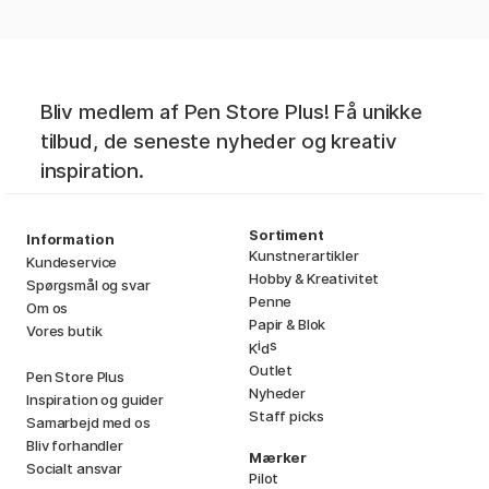
Bliv medlem af Pen Store Plus! Få unikke
tilbud, de seneste nyheder og kreativ
inspiration.
Sortiment
Information
Kunstnerartikler
Kundeservice
Hobby & Kreativitet
Spørgsmål og svar
Penne
Om os
Papir & Blok
Vores butik
i
s
K
d
Outlet
Pen Store Plus
Nyheder
Inspiration og guider
Staff picks
Samarbejd med os
Bliv forhandler
Mærker
Socialt ansvar
Pilot