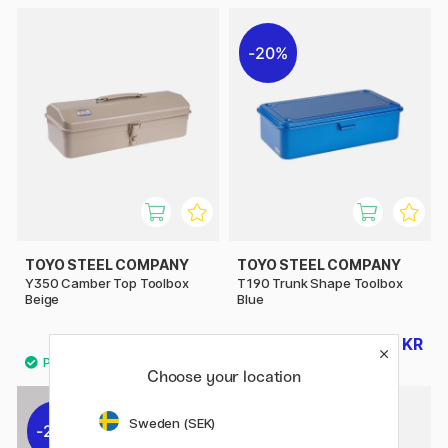
20%
TOYO STEEL COMPANY
TOYO STEEL COMPANY
Y350 Camber Top Toolbox
T190 Trunk Shape Toolbox
Beige
Blue
415 KR
196 KR
245 KR
Choose your location
Sweden (SEK)
20%
30%