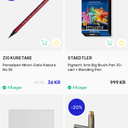
ZIG KURETAKE
STAEDTLER
Penselpen Nihon-Date Kabura
Pigment Arts Big Brush Pen 30-
No.55
sæt + Blending Pen
36 KR
999 KR
45 KR
20%