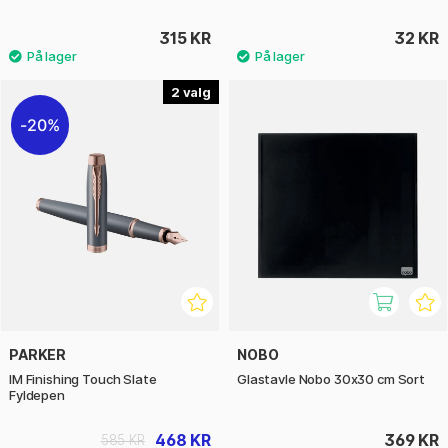
315 KR
32 KR
2
20%
PARKER
NOBO
IM Finishing Touch Slate
Glastavle Nobo 30x30 cm Sort
Fyldepen
468 KR
369 KR
585 KR