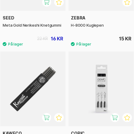
SEED
ZEBRA
Meta Gold Nerikeshi Knetgummi
H-8000 Kuglepen
16 KR
15 KR
22 KR
KAWECO
COPIC