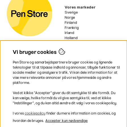
Vores markeder
Sverige
Norge
Finland
Frankrig
Irland
Holland
Tyskland
UK
Vi bruger cookies
EU
Pen Store og samarbejdspartnere bruger cookies og lignende
* Specifikke
fragtvilkår
gælder for
teknologier til at tilpasse indhold og annoncer, tilbyde funktioner til
voluminøse varer.
sociale medier og analysere trafik. Vi kan dele information for at
vise mere relevante annoncer på vores hjemmeside og andre
platforme.
Betal nemt og sikkert
Ved at klikke ”Accepter” giver du dit samtykke til alle formål. Du
kan vælge, hvilke formål du vil give samtykke til, ved at klikke
”Indstillinger”, og du kan altid ændre dit valg i vores cookiepolicy.
Hurtig levering til hele Danmark
I vores
cookiepolicy
finder du mere information om cookies, og
hvordan de bruges.
Accepter kun nødvendige