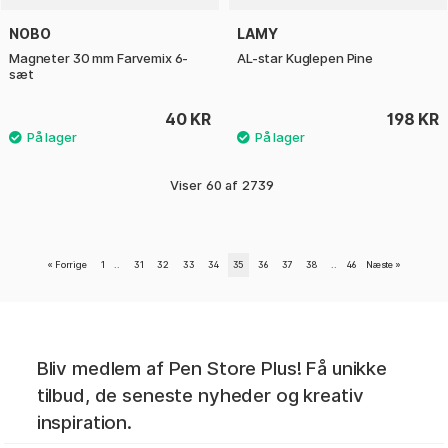
NOBO
LAMY
Magneter 30 mm Farvemix 6-
AL-star Kuglepen Pine
sæt
40 KR
198 KR
Viser
60
af
2739
«
Forrige
1
..
31
32
33
34
35
36
37
38
..
46
Næste
»
Bliv medlem af Pen Store Plus! Få unikke
tilbud, de seneste nyheder og kreativ
inspiration.