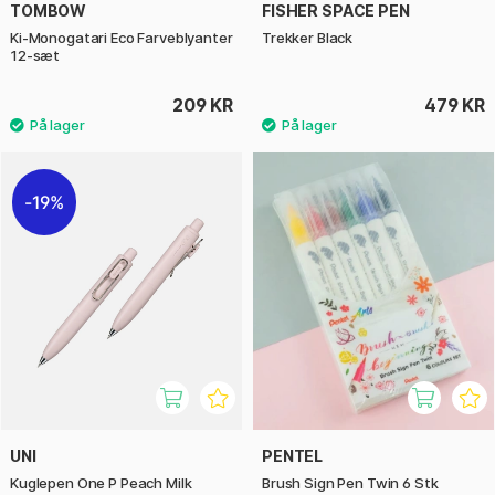
TOMBOW
FISHER SPACE PEN
Ki-Monogatari Eco Farveblyanter
Trekker Black
12-sæt
209 KR
479 KR
19%
UNI
PENTEL
Kuglepen One P Peach Milk
Brush Sign Pen Twin 6 Stk