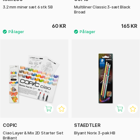
3.2 mm miner sæt 6 stk 5B
Multiliner Classic 3-sæt Black
Broad
60 KR
165 KR
COPIC
STAEDTLER
Ciao Layer & Mix 2D Starter Set
Blyant Norix 3-pak HB
Brilliant