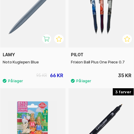
LAMY
PILOT
Noto Kuglepen Blue
Frixion Ball Plus One Piece 0.7
66 KR
35 KR
95 KR
3