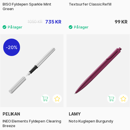
BISO Fyldepen Sparkle Mint
Textsurfer Classic Refill
Green
735 KR
99 KR
1050 KR
20%
PELIKAN
LAMY
INEO Elements Fyldepen Clearing
Noto Kuglepen Burgundy
Breeze