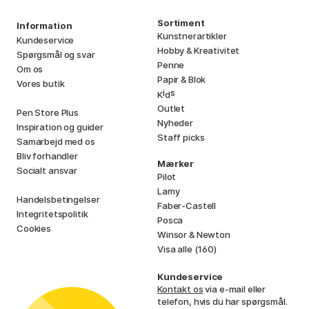
Sortiment
Information
Kunstnerartikler
Kundeservice
Hobby & Kreativitet
Spørgsmål og svar
Penne
Om os
Papir & Blok
Vores butik
i
s
K
d
Outlet
Pen Store Plus
Nyheder
Inspiration og guider
Staff picks
Samarbejd med os
Bliv forhandler
Mærker
Socialt ansvar
Pilot
Lamy
Handelsbetingelser
Faber-Castell
Integritetspolitik
Posca
Cookies
Winsor & Newton
Visa alle (160)
Kundeservice
Kontakt os
via e-mail eller
telefon, hvis du har spørgsmål.