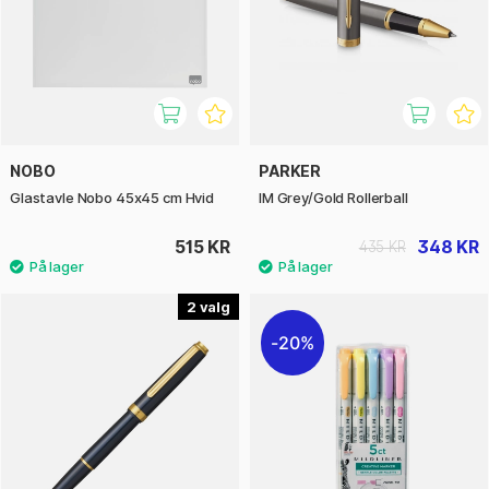
NOBO
PARKER
Glastavle Nobo 45x45 cm Hvid
IM Grey/Gold Rollerball
515 KR
348 KR
435 KR
2
20%