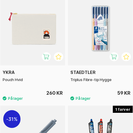
YKRA
STAEDTLER
Pouch Hvid
Triplus Fibre-tip Hygge
260 KR
59 KR
1
31%