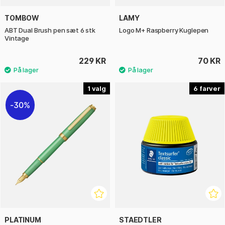
TOMBOW
LAMY
ABT Dual Brush pen sæt 6 stk
Logo M+ Raspberry Kuglepen
Vintage
229 KR
70 KR
1
6
30%
PLATINUM
STAEDTLER