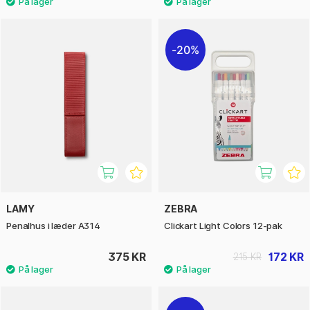
20%
LAMY
ZEBRA
Penalhus i læder A314
Clickart Light Colors 12-pak
375 KR
172 KR
215 KR