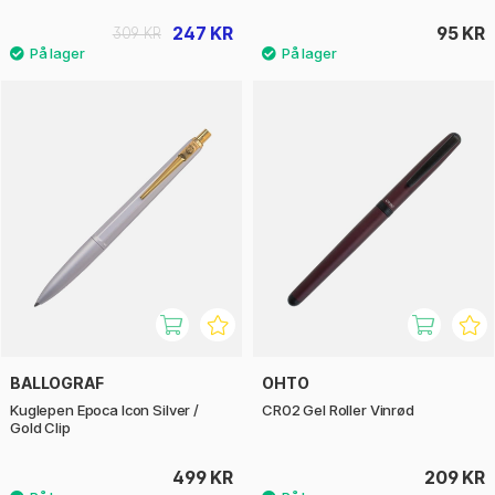
247 KR
95 KR
309 KR
BALLOGRAF
OHTO
Kuglepen Epoca Icon Silver /
CR02 Gel Roller Vinrød
Gold Clip
499 KR
209 KR