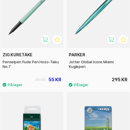
ZIG KURETAKE
PARKER
Penselpen Fude Pen Hoso-Taku
Jotter Global Icons Miami
No.7
Kuglepen
55 KR
295 KR
69 KR