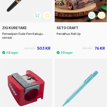
ZIG KURETAKE
SETO CRAFT
Penselpen Fude Pen Kakuju-
Penalhus Roll Up
senzai
503 KR
76 KR
629 KR
109 KR