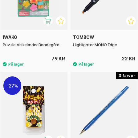
IWAKO
TOMBOW
Puzzle Viskelæder Bondegård
Highlighter MONO Edge
79 KR
22 KR
3
27%