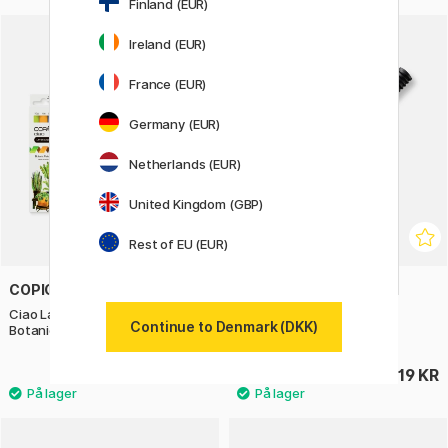
Finland (EUR)
Ireland (EUR)
France (EUR)
Germany (EUR)
Netherlands (EUR)
United Kingdom (GBP)
Rest of EU (EUR)
COPIC
LAMY
Ciao Layer & Mix 3D Starter Set
Lx Rosegold Kuglepen
Continue to Denmark (DKK)
Botanic
315 KR
319 KR