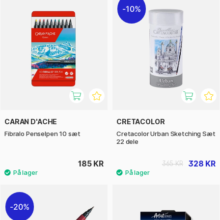
10%
CARAN D'ACHE
CRETACOLOR
Fibralo Penselpen 10 sæt
Cretacolor Urban Sketching Sæt
22 dele
185 KR
328 KR
365 KR
20%