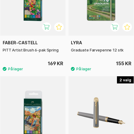
FABER-CASTELL
LYRA
PITT Artist Brush 6-pak Spring
Graduate Farvepenne 12 stk
169 KR
155 KR
2