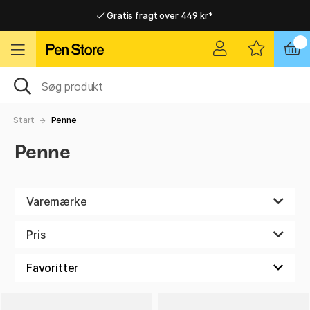
Gratis fragt over 449 kr*
Hurtigt til dør eller pakkeshop
Hurtigt til dør eller pakkeshop
Gratis fragt over 449 kr*
Start
Penne
Penne
Varemærke
Pris