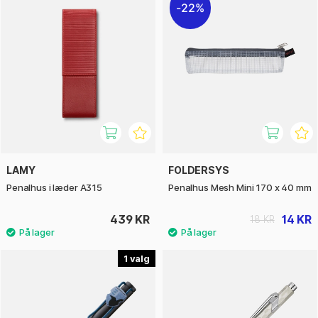
22%
LAMY
FOLDERSYS
Penalhus i læder A315
Penalhus Mesh Mini 170 x 40 mm
439 KR
14 KR
18 KR
1