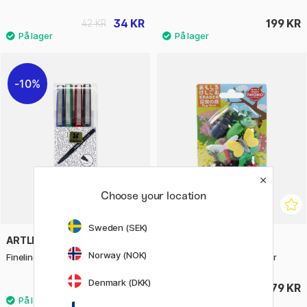
34 KR
199 KR
42 KR
10%
Choose your location
Sweden (SEK)
ARTLINE
IWAKO
Norway (NOK)
Fineliner 200 0.4 mm 4-pak
Puzzle Viskelæder Insekter
Denmark (DKK)
61 KR
79 KR
68 KR