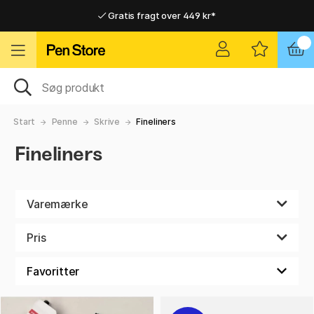
Gratis fragt over 449 kr*
Hurtigt til dør eller pakkeshop
Hurtigt til dør eller pakkeshop
Gratis fragt over 449 kr*
Start
Penne
Skrive
Fineliners
Fineliners
Varemærke
Pris