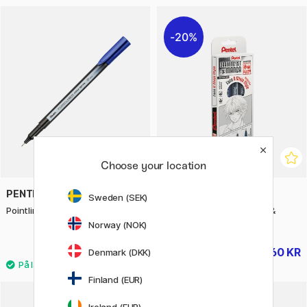
20%
Choose your location
PENTEL
PENTEL
Sweden (SEK)
Pointliner Colour Blue
Drawing Set Manga Face &
Shojo
Norway (NOK)
13 KR
60 KR
Denmark (DKK)
75 KR
Finland (EUR)
Ireland (EUR)