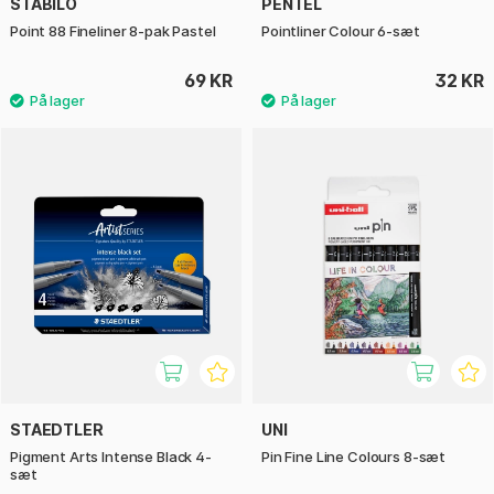
STABILO
PENTEL
Point 88 Fineliner 8-pak Pastel
Pointliner Colour 6-sæt
69 KR
32 KR
STAEDTLER
UNI
Pigment Arts Intense Black 4-
Pin Fine Line Colours 8-sæt
sæt