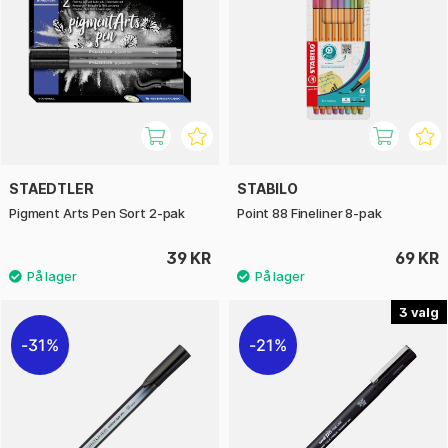
STAEDTLER
STABILO
Pigment Arts Pen Sort 2-pak
Point 88 Fineliner 8-pak
39 KR
69 KR
3
31%
21%