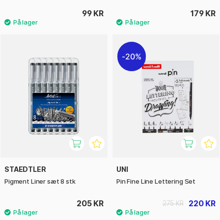
99 KR
179 KR
20%
STAEDTLER
UNI
Pigment Liner sæt 8 stk
Pin Fine Line Lettering Set
205 KR
220 KR
275 KR