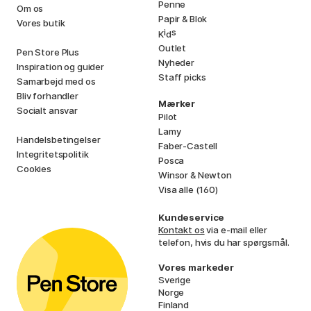
Penne
Om os
Papir & Blok
Vores butik
i
s
K
d
Outlet
Pen Store Plus
Nyheder
Inspiration og guider
Staff picks
Samarbejd med os
Bliv forhandler
Mærker
Socialt ansvar
Pilot
Lamy
Handelsbetingelser
Faber-Castell
Integritetspolitik
Posca
Cookies
Winsor & Newton
Visa alle (160)
Kundeservice
Kontakt os
via e-mail eller
telefon, hvis du har spørgsmål.
Vores markeder
Sverige
Norge
Finland