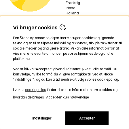
Frankrig
Irland
Holland
Tyskland
UK
Vi bruger cookies
EU
Pen Store og samarbejdspartnere bruger cookies og lignende
* Specifikke
fragtvilkår
gælder for
teknologier til at tilpasse indhold og annoncer, tilbyde funktioner til
voluminøse varer.
sociale medier og analysere trafik. Vi kan dele information for at
vise mere relevante annoncer på vores hjemmeside og andre
platforme.
Betal nemt og sikkert
Ved at klikke ”Accepter” giver du dit samtykke til alle formål. Du
kan vælge, hvilke formål du vil give samtykke til, ved at klikke
”Indstillinger”, og du kan altid ændre dit valg i vores cookiepolicy.
Hurtig levering til hele Danmark
I vores
cookiepolicy
finder du mere information om cookies, og
hvordan de bruges.
Accepter kun nødvendige
Indstillinger
Accepter
Inkl. moms
|
Exkl. moms