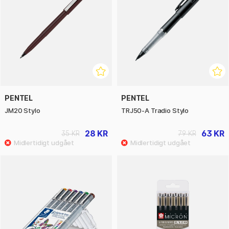
PENTEL
PENTEL
JM20 Stylo
TRJ50-A Tradio Stylo
28 KR
63 KR
35 KR
79 KR