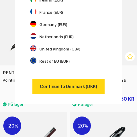
20%
France (EUR)
Germany (EUR)
Netherlands (EUR)
United Kingdom (GBP)
Rest of EU (EUR)
PENTEL
PENTEL
Pointliner Colour Red
Drawing Set Manga Action &
Shonen
Continue to Denmark (DKK)
13 KR
60 KR
75 KR
20%
20%