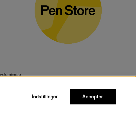
 voluminøse
Indstillinger
Accepter
urtig levering til hele Danmark