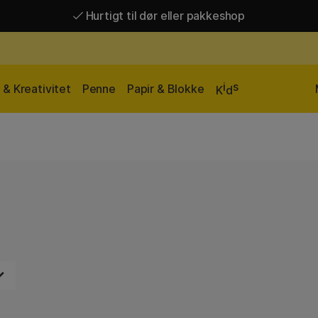
Hurtigt til dør eller pakkeshop
Hurtigt til dør eller pakkeshop
Gratis fragt over 449 kr*
i
s
& Kreativitet
Penne
Papir & Blokke
K
d