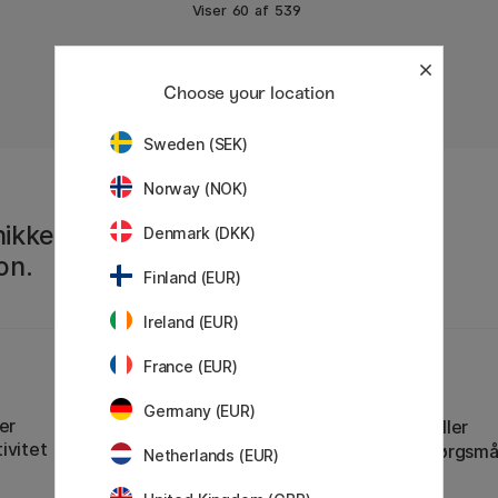
Viser
60
af
539
Choose your location
«
Forrige
1
2
3
4
5
6
7
8
..
9
Sweden (SEK)
Norway (NOK)
ikke tilbud, de
Denmark (DKK)
on.
Finland (EUR)
Ireland (EUR)
France (EUR)
Kundeservice
Germany (EUR)
er
Kontakt os
via e-mail eller
ivitet
telefon, hvis du har spørgsmå
Netherlands (EUR)