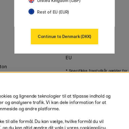
Vores markeder
United Kingdom (GBP)
Sverige
Rest of EU (EUR)
Norge
Finland
Frankrig
Irland
Continue to Denmark (DKK)
Holland
Tyskland
UK
EU
ton
* Specifikke
fragtvilkår
gælder for
varer.
ies og lignende teknologier til at tilpasse indhold og
er og analysere trafik. Vi kan dele information for at
mmeside og andre platforme.
H
e til alle formål. Du kan vælge, hvilke formål du vil
r”, og du kan altid ændre dit valg i vores cookiepolicy.