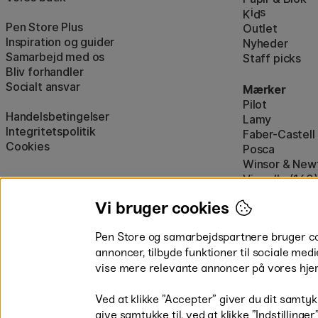
i
s
K
d
Pen Store Plus
Outlet
Inspiration og guider
Nyheder
Samarbejd med os
Staff picks
Bliv forhandler
Socialt ansvar
Mærker
Pilot
Handelsbetingelser
Lamy
Integritetspolitik
Faber-Castell
Cookies
Posca
Winsor & New
Visa alle (160)
Vi bruger cookies
Pen Store og samarbejdspartnere bruger cook
annoncer, tilbyde funktioner til sociale medi
vise mere relevante annoncer på vores hje
Betal nemt og sikkert
Ved at klikke ”Accepter” giver du dit samtykk
give samtykke til, ved at klikke ”Indstillinge