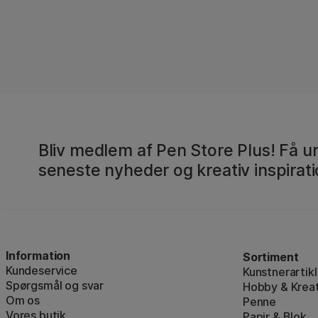
Bliv medlem af Pen Store Plus! Få un
seneste nyheder og kreativ inspirati
Information
Sortiment
Kundeservice
Kunstnerartikl
Spørgsmål og svar
Hobby & Kreat
Om os
Penne
Vores butik
Papir & Blok