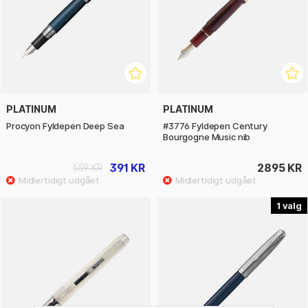
PLATINUM
PLATINUM
Procyon Fyldepen Deep Sea
#3776 Fyldepen Century
Bourgogne Music nib
391 KR
2895 KR
559 KR
1