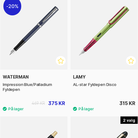
20%
WATERMAN
LAMY
Impression Blue/Palladium
AL-star Fyldepen Disco
Fyldepen
375 KR
315 KR
469 KR
2