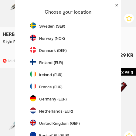
Choose your location
Sweden (SEK)
HERBIN
PARKER
Norway (NOK)
Stylo Fyldepen
51 Midnight Blue Fyldepen
Denmark (DKK)
145 KR
1029 KR
Finland (EUR)
2
2
Ireland (EUR)
30%
France (EUR)
Germany (EUR)
Netherlands (EUR)
United Kingdom (GBP)
Rest of EU (EUR)