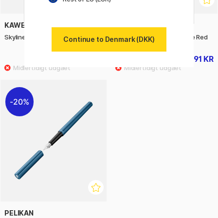
KAWECO
PLATINUM
Skyline Sport Fyldepen Mint
Procyon Fyldepen Carmine Red
Continue to Denmark (DKK)
265 KR
391 KR
559 KR
20%
PELIKAN