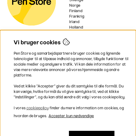
Norge
Finland
Frankrig
Irland
Holland
Tyskland
UK
Vi bruger cookies
EU
Pen Store og samarbejdspartnere bruger cookies og lignende
* Specifikke
fragtvilkår
gælder for
teknologier til at tilpasse indhold og annoncer, tilbyde funktioner til
voluminøse varer.
sociale medier og analysere trafik. Vi kan dele information for at
vise mere relevante annoncer på vores hjemmeside og andre
platforme.
Betal nemt og sikkert
Ved at klikke ”Accepter” giver du dit samtykke til alle formål. Du
kan vælge, hvilke formål du vil give samtykke til, ved at klikke
”Indstillinger”, og du kan altid ændre dit valg i vores cookiepolicy.
Hurtig levering til hele Danmark
I vores
cookiepolicy
finder du mere information om cookies, og
hvordan de bruges.
Accepter kun nødvendige