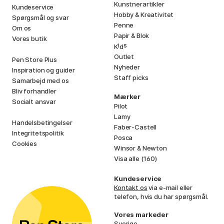
Kunstnerartikler
Kundeservice
Hobby & Kreativitet
Spørgsmål og svar
Penne
Om os
Papir & Blok
Vores butik
i
s
K
d
Outlet
Pen Store Plus
Nyheder
Inspiration og guider
Staff picks
Samarbejd med os
Bliv forhandler
Mærker
Socialt ansvar
Pilot
Lamy
Handelsbetingelser
Faber-Castell
Integritetspolitik
Posca
Cookies
Winsor & Newton
Visa alle (160)
Kundeservice
Kontakt os
via e-mail eller
telefon, hvis du har spørgsmål.
Vores markeder
Sverige