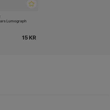
R
Mars Lumograph
15 KR