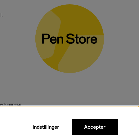
l.
 voluminøse
Indstillinger
Accepter