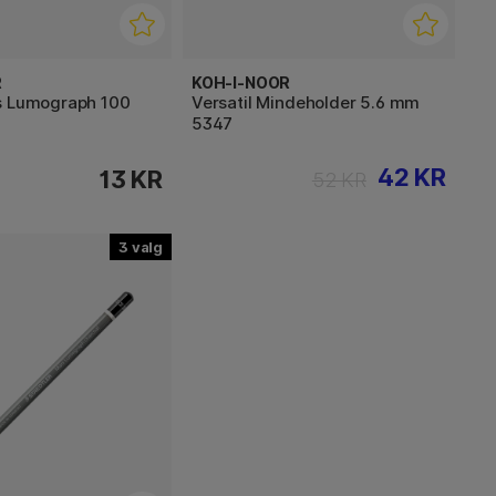
R
KOH-I-NOOR
s Lumograph 100
Versatil Mindeholder 5.6 mm
5347
42 KR
13 KR
52 KR
3