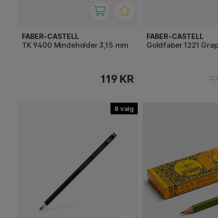
FABER-CASTELL
FABER-CASTELL
TK 9400 Mindeholder 3,15 mm
Goldfaber 1221 Grap
119 KR
10
8