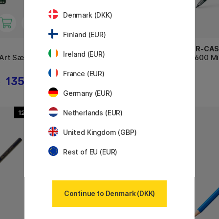
Denmark (DKK)
Finland (EUR)
FABER-CASTELL
FABER-CAS
Ireland (EUR)
 Art Sæt
Blyant Castell 9000
TK 4600 M
France (EUR)
135 KR
11 KR
R
14 KR
Germany (EUR)
12
Netherlands (EUR)
20%
United Kingdom (GBP)
Rest of EU (EUR)
Continue to Denmark (DKK)