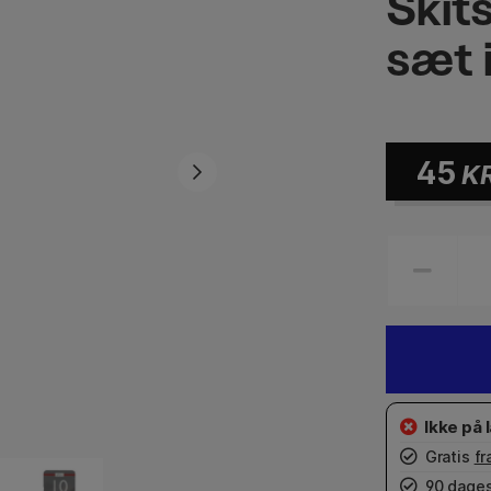
Skit
sæt 
45
K
Gratis
fr
90 dages