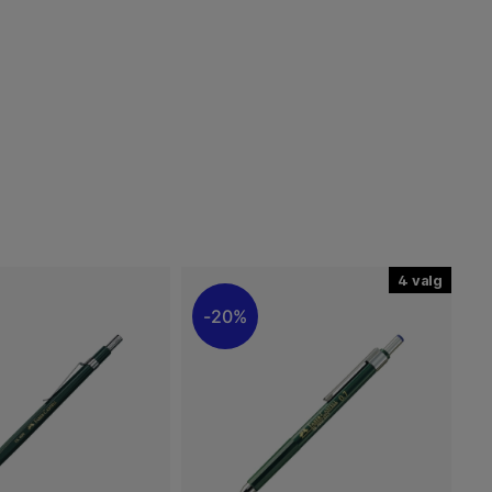
4
20%