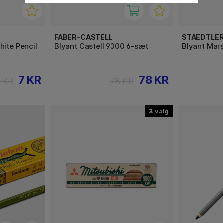
FABER-CASTELL
STAEDTLE
hite Pencil
Blyant Castell 9000 6-sæt
Blyant Mar
7 KR
78 KR
 KR
98 KR
3