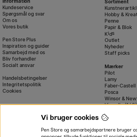
Information
Sortiment
Kundeservice
Kunstnerartikl
Spørgsmål og svar
Hobby & Kreat
Om os
Penne
Vores butik
Papir & Blok
i
s
K
d
Pen Store Plus
Outlet
Inspiration og guider
Nyheder
Samarbejd med os
Staff picks
Bliv forhandler
Socialt ansvar
Mærker
Pilot
Handelsbetingelser
Lamy
Integritetspolitik
Faber-Castell
Cookies
Posca
Winsor & New
Visa alle (160)
Vi bruger cookies
Pen Store og samarbejdspartnere bruger cook
annoncer, tilbyde funktioner til sociale medi