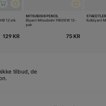
MITSUBISHI PENCIL
STAEDTLE
HB 12 stk
Blyant Mitsubishi 9800EW 12-
Kulblyant 
pak
129 KR
75 KR
ikke tilbud, de
on.