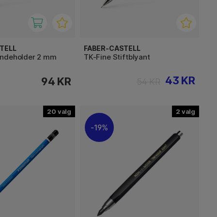
TELL
FABER-CASTELL
indeholder 2 mm
TK-Fine Stiftblyant
43 KR
94 KR
54 KR
20
2
19%