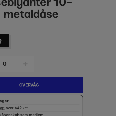
seblyanter 10-
i metaldåse
R
OVERVÅG
agt
over 449 kr*
 åbent køb som
medlem