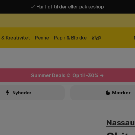
Hurtigt til dør eller pakkeshop
Hurtigt til dør eller pakkeshop
Gratis fragt over 449 kr*
i
s
& Kreativitet
Penne
Papir & Blokke
K
d
Summer Deals
🌻
Op til -30% →
Nyheder
Mærker
Nassau 