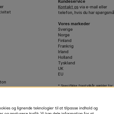
Kundeservice
er
Kontakt os
via e-mail eller
ivitet
telefon, hvis du har spørgsmå
Vores markeder
Sverige
Norge
Finland
Frankrig
Irland
Holland
Tyskland
UK
EU
ton
* Specifikke
fragtvilkår
gælder for
varer.
ies og lignende teknologier til at tilpasse indhold og
er og analysere trafik. Vi kan dele information for at