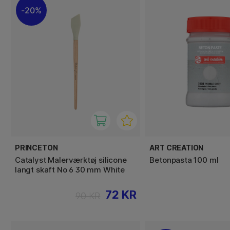
20%
PRINCETON
ART CREATION
Catalyst Malerværktøj silicone
Betonpasta 100 ml
langt skaft No 6 30 mm White
72 KR
90 KR