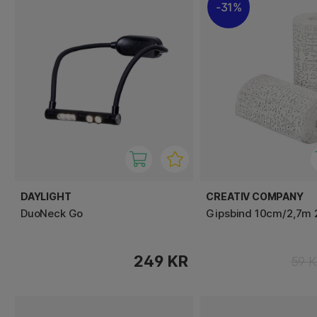
31%
DAYLIGHT
CREATIV COMPANY
DuoNeck Go
Gipsbind 10cm/2,7m 2
249 KR
59 