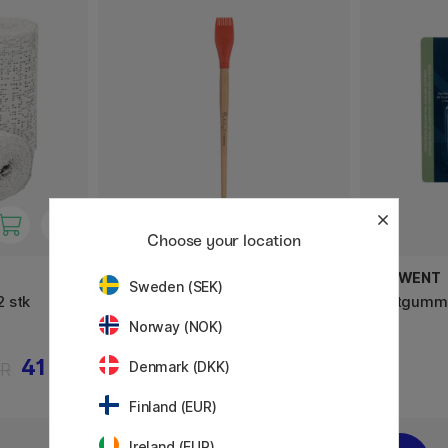
Choose your location
PRINCETON
DERWENT
Sweden (SEK)
 stk
Catalyst Malerværktøj silicone
Knetgumm
langt skaft No 5 30 mm Orange
Norway (NOK)
41 KR
90 KR
KR
Denmark (DKK)
Finland (EUR)
Ireland (EUR)