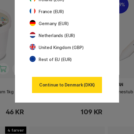
19%
France (EUR)
Germany (EUR)
Netherlands (EUR)
United Kingdom (GBP)
Rest of EU (EUR)
PRINCETON
MILAN
Continue to Denmark (DKK)
um 1kg
Catalyst Malerværktøj silicone
Tegnestub
wedge No 3 Green
46 KR
109 KR
4