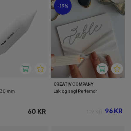
19%
CREATIV COMPANY
 30 mm
Lak og segl Perlemor
96 KR
60 KR
119 KR