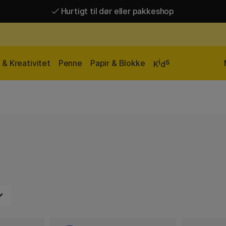
Hurtigt til dør eller pakkeshop
Hurtigt til dør eller pakkeshop
Gratis fragt over 449 kr*
i
s
& Kreativitet
Penne
Papir & Blokke
K
d