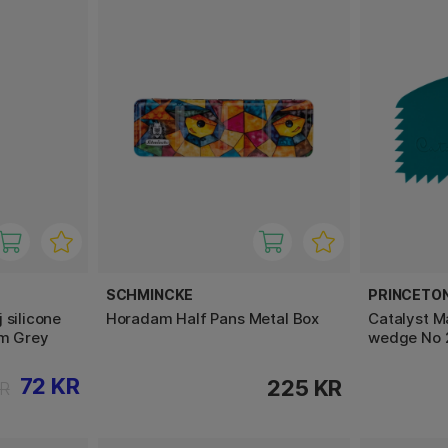
SCHMINCKE
PRINCETO
 silicone
Horadam Half Pans Metal Box
Catalyst M
mm Grey
wedge No 
72 KR
225 KR
KR