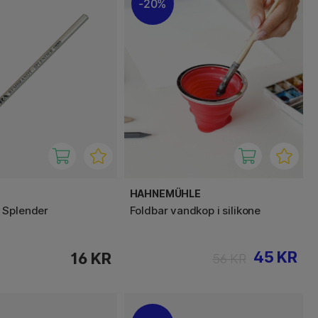
20%
HAHNEMÜHLE
 Splender
Foldbar vandkop i silikone
45 KR
16 KR
56 KR