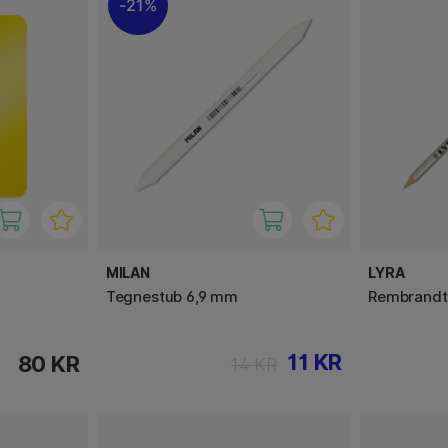
21%
MILAN
LYRA
Tegnestub 6,9 mm
Rembrandt
11 KR
80 KR
14 KR