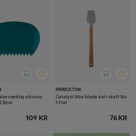
N
PRINCETON
alerværktøj silicone
Catalyst Mini blade kort skaft No
2 Blue
1 Flat
109 KR
76 KR