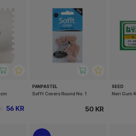
PANPASTEL
SEED
5 cm
Sofft Covers Round No. 1
Neri Gum 
56 KR
50 KR
KR