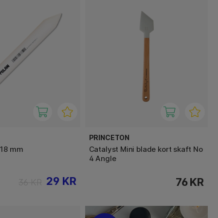
PRINCETON
 18 mm
Catalyst Mini blade kort skaft No
4 Angle
29 KR
76 KR
36 KR