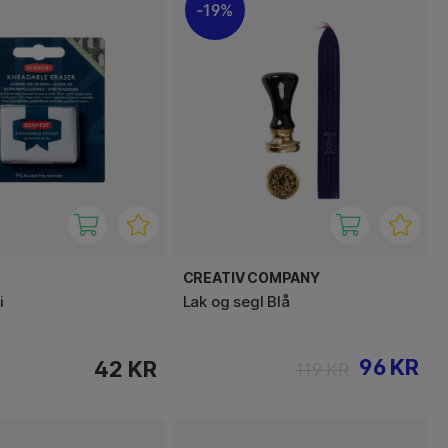
19%
CREATIV COMPANY
i
Lak og segl Blå
96 KR
42 KR
119 KR