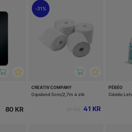
31%
CREATIV COMPANY
PÉBÉO
Gipsbind 5cm/2,7m 4 stk
Gédéo Let
41 KR
80 KR
59 KR