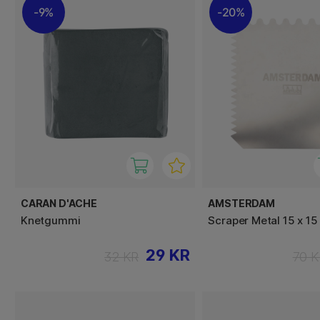
9%
20%
CARAN D'ACHE
AMSTERDAM
Knetgummi
Scraper Metal 15 x 1
29 KR
32 KR
70 