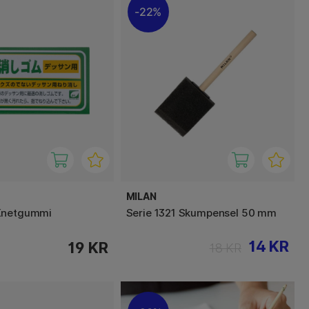
22%
MILAN
Knetgummi
Serie 1321 Skumpensel 50 mm
14 KR
19 KR
18 KR