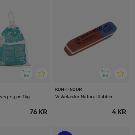
KOH-I-NOOR
vægtsgips 1kg
Viskelæder Natural Rubber
76 KR
4 KR