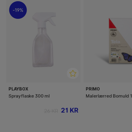
19%
PLAYBOX
PRIMO
Sprayflaske 300 ml
Malerlærred Bomuld 
21 KR
26 KR