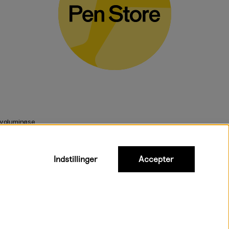
 voluminøse
Indstillinger
Accepter
urtig levering til hele Danmark