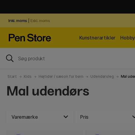
Inkl. moms
|
Exkl. moms
Kunstnerartikler
Hobby 
Start
Kids
Højtider / sæson for børn
Udendørsleg
Mal ude
Mal udendørs
Varemærke
Pris