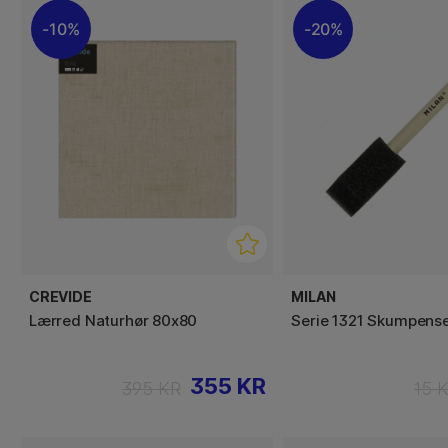
10%
20%
CREVIDE
MILAN
Lærred Naturhør 80x80
Serie 1321 Skumpens
355 KR
395 KR
15 