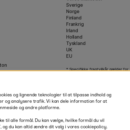
Sverige
Norge
Finland
Frankrig
Irland
Holland
Tyskland
UK
EU
ton
* Specifikke
fragtvilkår
gælder for
varer.
ies og lignende teknologier til at tilpasse indhold og
er og analysere trafik. Vi kan dele information for at
mmeside og andre platforme.
H
e til alle formål. Du kan vælge, hvilke formål du vil
r”, og du kan altid ændre dit valg i vores cookiepolicy.