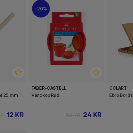
20%
FABER-CASTELL
COLART
el 25 mm
Vandkop Rød
Ebro Bordst
12 KR
24 KR
KR
30 KR