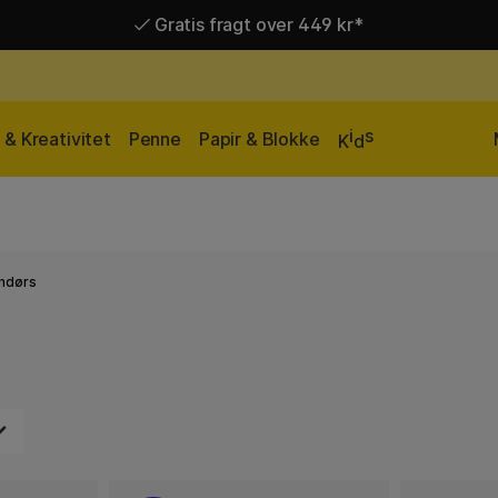
Hurtigt til dør eller pakkeshop
i
s
& Kreativitet
Penne
Papir & Blokke
K
d
ndørs