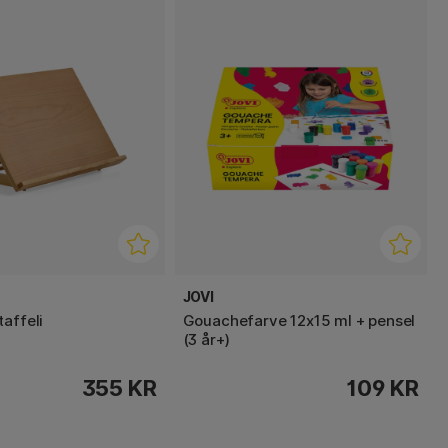
JOVI
affeli
Gouachefarve 12x15 ml + pensel
(3 år+)
355 KR
109 KR