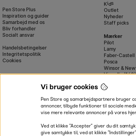
i
s
K
d
Pen Store Plus
Outlet
Inspiration og guider
Nyheder
Samarbejd med os
Staff picks
Bliv forhandler
Socialt ansvar
Mærker
Pilot
Handelsbetingelser
Lamy
Integritetspolitik
Faber-Castell
Cookies
Posca
Winsor & New
Visa alle (160)
Vi bruger cookies
Pen Store og samarbejdspartnere bruger cook
annoncer, tilbyde funktioner til sociale medi
vise mere relevante annoncer på vores hje
Betal nemt og sikkert
Ved at klikke ”Accepter” giver du dit samtykk
give samtykke til, ved at klikke ”Indstillinge