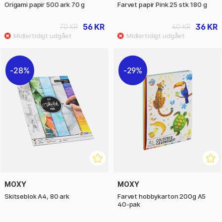
Origami papir 500 ark 70 g
Farvet papir Pink 25 stk 180 g
56 KR
36 KR
70 KR
40 KR
28%
29%
MOXY
MOXY
Skitseblok A4, 80 ark
Farvet hobbykarton 200g A5
40-pak