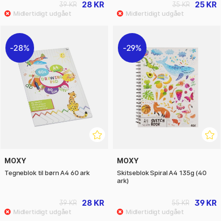
28 KR
25 KR
39 KR
35 KR
28%
29%
MOXY
MOXY
Tegneblok til børn A4 60 ark
Skitseblok Spiral A4 135g (40
ark)
28 KR
39 KR
39 KR
55 KR