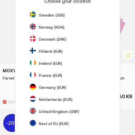
Choose your location
Sweden (SEK)
Norway (NOK)
Denmark (DKK)
Finland (EUR)
Ireland (EUR)
MOXY
CRAFT SENSATIONS
France (EUR)
Farvet papir A4 100-pak
Origami Superpack 15x15 cm
180-pak
Germany (EUR)
55 KR
60 KR
Netherlands (EUR)
United Kingdom (GBP)
20%
Rest of EU (EUR)