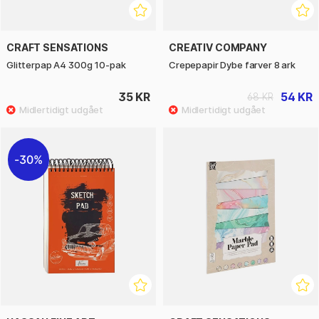
CRAFT SENSATIONS
CREATIV COMPANY
Glitterpap A4 300g 10-pak
Crepepapir Dybe farver 8 ark
35 KR
54 KR
68 KR
30%