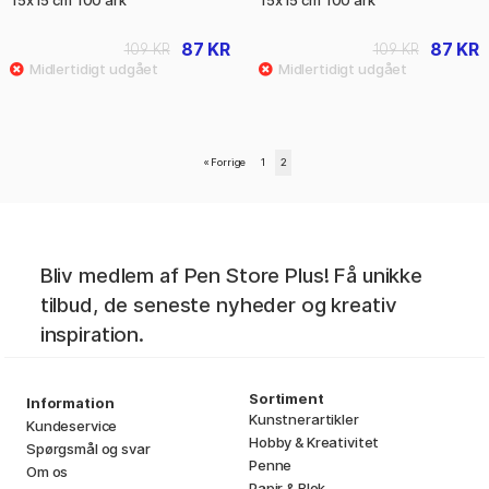
87 KR
87 KR
109 KR
109 KR
«
Forrige
1
2
Bliv medlem af Pen Store Plus! Få unikke
tilbud, de seneste nyheder og kreativ
inspiration.
Sortiment
Information
Kunstnerartikler
Kundeservice
Hobby & Kreativitet
Spørgsmål og svar
Penne
Om os
Papir & Blok