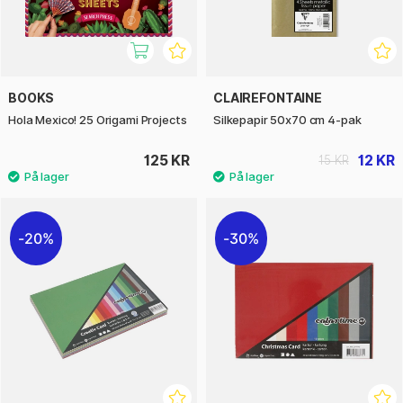
BOOKS
CLAIREFONTAINE
Hola Mexico! 25 Origami Projects
Silkepapir 50x70 cm 4-pak
125 KR
12 KR
15 KR
20%
30%