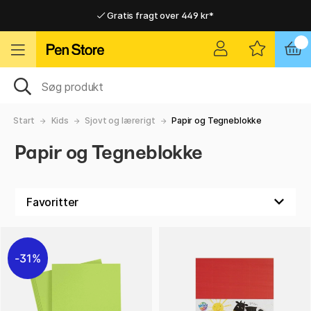
Gratis fragt over 449 kr*
Hurtigt til dør eller pakkeshop
Hurtigt til dør eller pakkeshop
Gratis fragt over 449 kr*
Start
Kids
Sjovt og lærerigt
Papir og Tegneblokke
Papir og Tegneblokke
31%