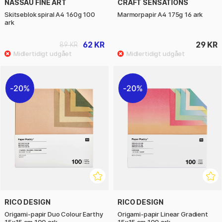
NASSAU FINE ART
CRAFT SENSATIONS
Skitseblok spiral A4 160g 100
Marmorpapir A4 175g 16 ark
ark
62 KR
29 KR
89 KR
20%
20%
RICO DESIGN
RICO DESIGN
Origami-papir Duo Colour Earthy
Origami-papir Linear Gradient
15x15 cm 100 ark
15x15 cm 100 ark