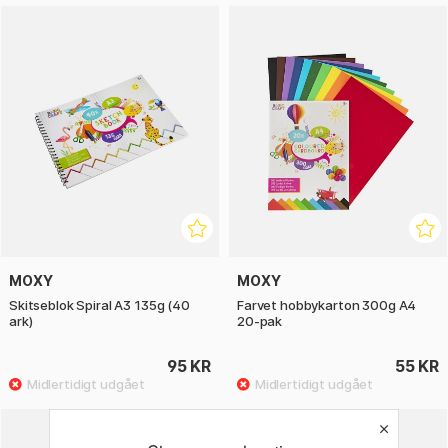
MOXY
MOXY
Skitseblok Spiral A3 135g (40
Farvet hobbykarton 300g A4
ark)
20-pak
95 KR
55 KR