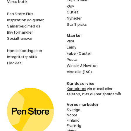
Vores butik
i
s
K
d
Outlet
Pen Store Plus
Nyheder
Inspiration og guider
Staff picks
Samarbejd med os
Bliv forhandler
Mærker
Socialt ansvar
Pilot
Lamy
Handelsbetingelser
Faber-Castell
Integritetspolitik
Posca
Cookies
Winsor & Newton
Visa alle (160)
Kundeservice
Kontakt os
via e-mail eller
telefon, hvis du har spørgsmål.
Vores markeder
Sverige
Norge
Finland
Frankrig
Irland