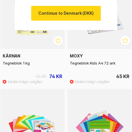
Continue to Denmark (DKK)
KÄRNAN
MOXY
Tegneblok 1 kg
Tegneblok Kids A4 72 ark
74 KR
45 KR
92 KR