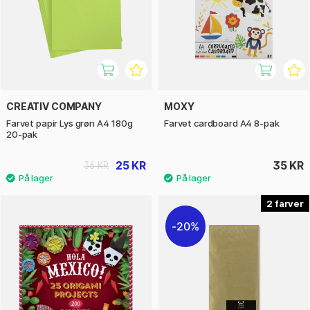
CREATIV COMPANY
MOXY
Farvet papir Lys grøn A4 180g
Farvet cardboard A4 8-pak
20-pak
25 KR
35 KR
36 KR
2
20%