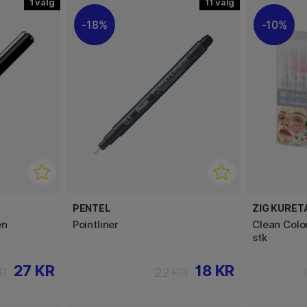
1
11
18%
10%
PENTEL
ZIG KURET
en
Pointliner
Clean Colo
stk
27 KR
18 KR
KR
22 KR