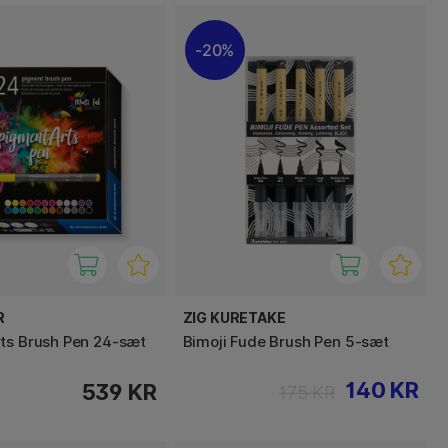
20%
R
ZIG KURETAKE
ts Brush Pen 24-sæt
Bimoji Fude Brush Pen 5-sæt
140 KR
539 KR
175 KR