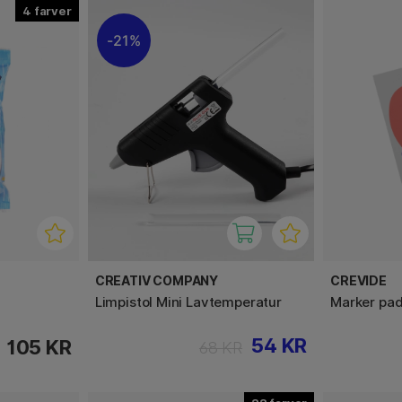
4
21%
CREATIV COMPANY
CREVIDE
Limpistol Mini Lavtemperatur
Marker pa
54 KR
105 KR
68 KR