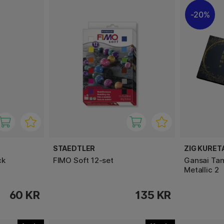
20%
STAEDTLER
ZIG KURET
ck
FIMO Soft 12-set
Gansai Tam
Metallic 2
60 KR
135 KR