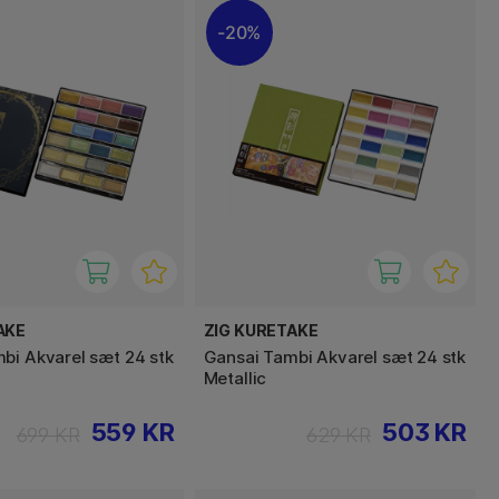
20%
AKE
ZIG KURETAKE
bi Akvarel sæt 24 stk
Gansai Tambi Akvarel sæt 24 stk
Metallic
559 KR
503 KR
699 KR
629 KR