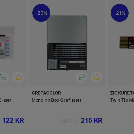
20%
21%
CRETACOLOR
ZIG KURET
6-sæt
Monolith Box Grafitsæt
Twin Tip M
122 KR
215 KR
269 KR