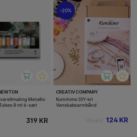
20%
 NEWTON
CREATIV COMPANY
arellmaling Metallic
Kumihimo DIY-kit
 Tubes 8 ml 6-sæt
Venskabsarmbånd
124 KR
319 KR
155 KR