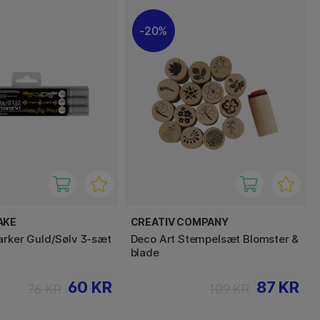
20%
AKE
CREATIV COMPANY
arker Guld/Sølv 3-sæt
Deco Art Stempelsæt Blomster &
blade
60 KR
87 KR
76 KR
109 KR