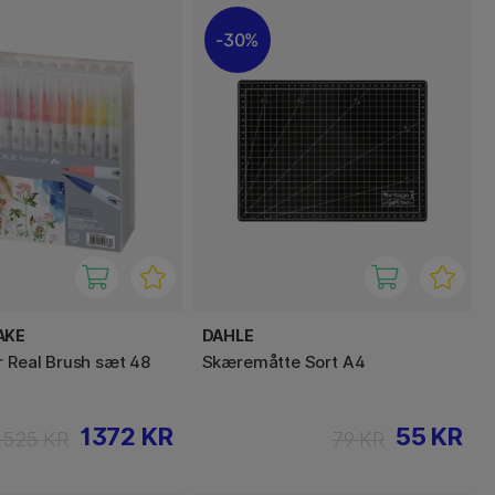
30%
AKE
DAHLE
r Real Brush sæt 48
Skæremåtte Sort A4
1372 KR
55 KR
1525 KR
79 KR