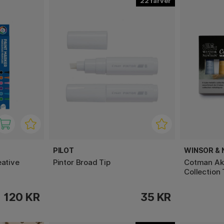
22
PILOT
WINSOR &
eative
Pintor Broad Tip
Cotman Akv
Collection
120 KR
35 KR