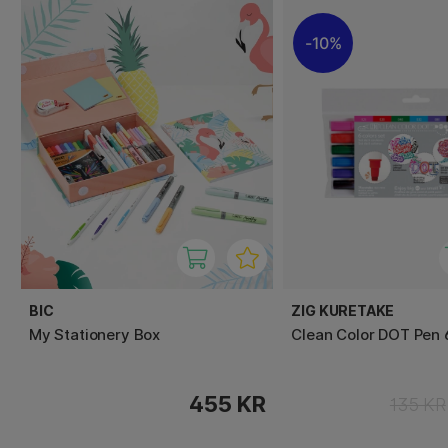
10%
BIC
ZIG KURETAKE
My Stationery Box
Clean Color DOT Pen 
455 KR
135 KR