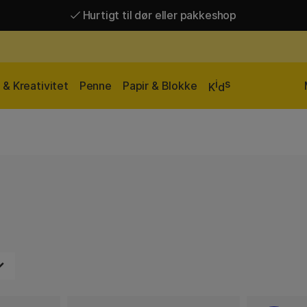
Hurtigt til dør eller pakkeshop
Hurtigt til dør eller pakkeshop
Gratis fragt over 449 kr*
i
s
& Kreativitet
Penne
Papir & Blokke
K
d