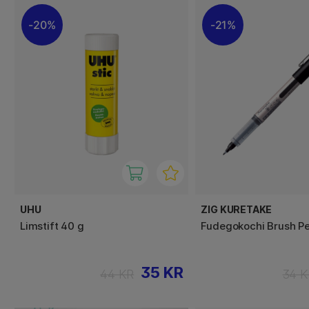
20%
21%
UHU
ZIG KURETAKE
Limstift 40 g
Fudegokochi Brush P
35 KR
44 KR
34 