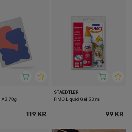
STAEDTLER
d A3 70g
FIMO Liquid Gel 50 ml
119 KR
99 KR