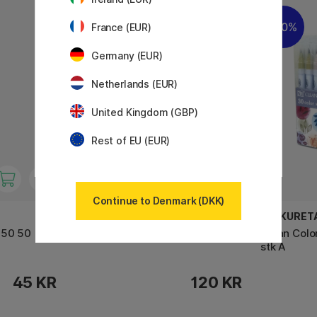
20%
France (EUR)
Germany (EUR)
Netherlands (EUR)
United Kingdom (GBP)
Rest of EU (EUR)
Continue to Denmark (DKK)
PILOT
ZIG KURET
550 50
Pintor Fine 6-pack Classic
Clean Colo
stk A
45 KR
120 KR