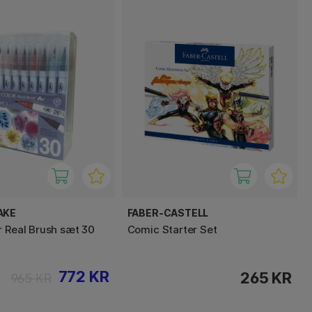
AKE
FABER-CASTELL
r Real Brush sæt 30
Comic Starter Set
772 KR
265 KR
965 KR