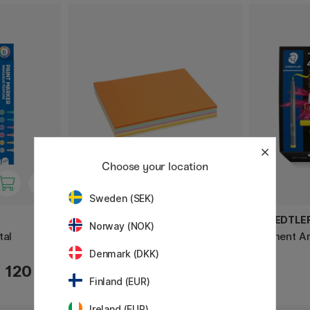
Choose your location
Sweden (SEK)
CREATIV COMPANY
STAEDTLE
Norway (NOK)
tal
Farvet papir Pastel A4 160 g
Pigment Ar
Denmark (DKK)
120 KR
225 KR
Finland (EUR)
Ireland (EUR)