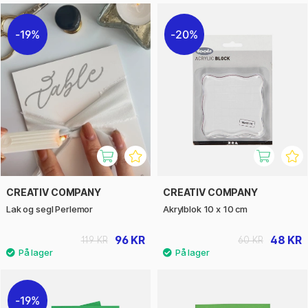
19%
20%
CREATIV COMPANY
CREATIV COMPANY
Lak og segl Perlemor
Akrylblok 10 x 10 cm
96 KR
48 KR
119 KR
60 KR
19%