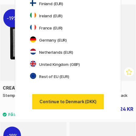
Finland (EUR)
Ireland (EUR)
19%
20%
France (EUR)
Germany (EUR)
Netherlands (EUR)
United Kingdom (GBP)
Rest of EU (EUR)
CREATIV COMPANY
FOLIA
Stempelpude Sølv
Cellofanposer Str XL 10-pack
Continue to Denmark (DKK)
29 KR
24 KR
36 KR
30 KR
19%