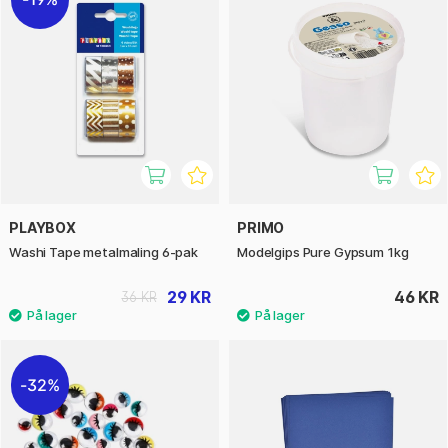
PLAYBOX
PRIMO
Washi Tape metalmaling 6-pak
Modelgips Pure Gypsum 1kg
29 KR
46 KR
36 KR
32%