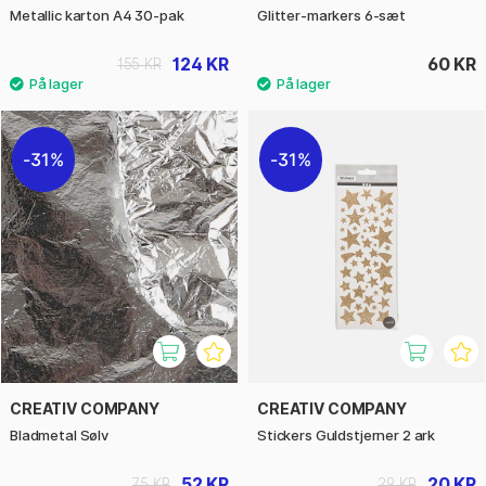
Metallic karton A4 30-pak
Glitter-markers 6-sæt
124 KR
60 KR
155 KR
31%
31%
CREATIV COMPANY
CREATIV COMPANY
Bladmetal Sølv
Stickers Guldstjerner 2 ark
52 KR
20 KR
75 KR
29 KR