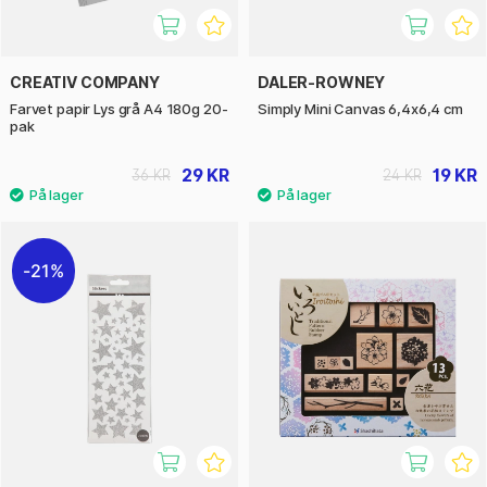
CREATIV COMPANY
DALER-ROWNEY
Farvet papir Lys grå A4 180g 20-
Simply Mini Canvas 6,4x6,4 cm
pak
29 KR
19 KR
36 KR
24 KR
21%