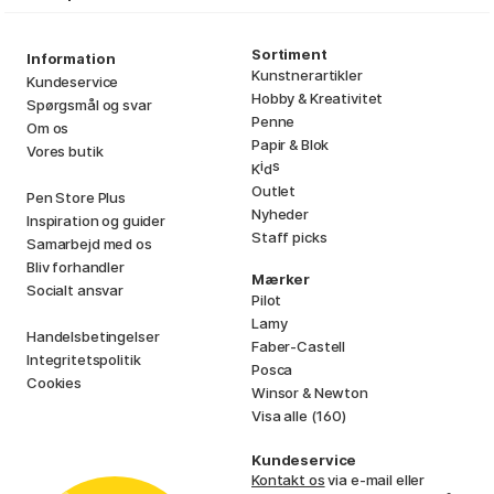
Sortiment
Information
Kunstnerartikler
Kundeservice
Hobby & Kreativitet
Spørgsmål og svar
Penne
Om os
Papir & Blok
Vores butik
i
s
K
d
Outlet
Pen Store Plus
Nyheder
Inspiration og guider
Staff picks
Samarbejd med os
Bliv forhandler
Mærker
Socialt ansvar
Pilot
Lamy
Handelsbetingelser
Faber-Castell
Integritetspolitik
Posca
Cookies
Winsor & Newton
Visa alle (160)
Kundeservice
Kontakt os
via e-mail eller