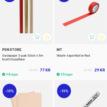
PEN STORE
MT
Gavepapir 3-pak 50cm x 5m
Washi-tape Matte Red
Kraft/Guld/Rød
77 KR
29 KR
96 KR
36 KR
19%
19%