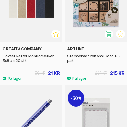
CREATIV COMPANY
ARTLINE
Gaveetiketter Manillamærker
Stempelsæt Iroitoshi Soso 15-
3x8 cm 20 stk
pak
21 KR
215 KR
30 KR
269 KR
30%