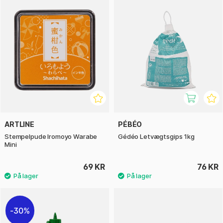
ARTLINE
PÉBÉO
Stempelpude Iromoyo Warabe
Gédéo Letvægtsgips 1kg
Mini
69 KR
76 KR
30%