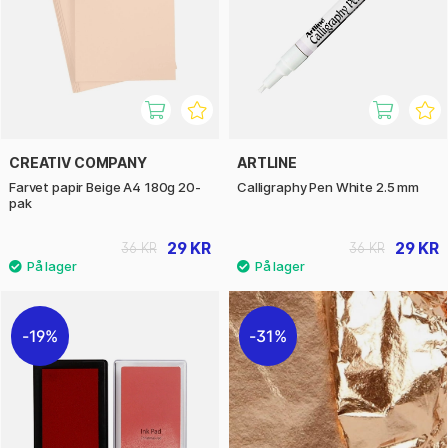
CREATIV COMPANY
ARTLINE
Farvet papir Beige A4 180g 20-
Calligraphy Pen White 2.5 mm
pak
29 KR
29 KR
36 KR
36 KR
19%
31%