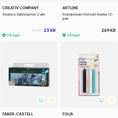
CREATIV COMPANY
ARTLINE
Stickers Sølvstjerner 2 ark
Stempelsæt Iroitoshi Rokka 13-
pak
23 KR
269 KR
29 KR
FABER-CASTELL
FOLIA