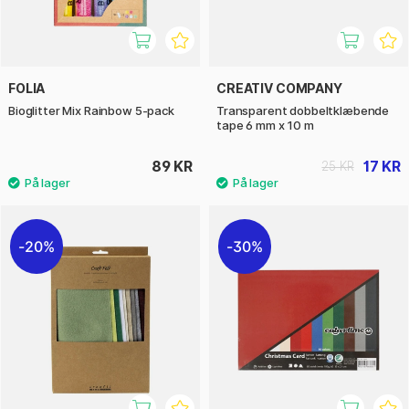
FOLIA
CREATIV COMPANY
Bioglitter Mix Rainbow 5-pack
Transparent dobbeltklæbende
tape 6 mm x 10 m
89 KR
17 KR
25 KR
20%
30%