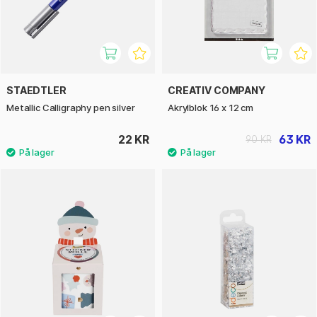
STAEDTLER
CREATIV COMPANY
Metallic Calligraphy pen silver
Akrylblok 16 x 12 cm
22 KR
63 KR
90 KR