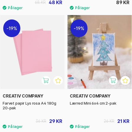
48 KR
89 KR
68 KR
19%
19%
CREATIV COMPANY
CREATIV COMPANY
Farvet papir Lys rosa A4 180g
Lærred Mini 6x4 cm 2-pak
20-pak
29 KR
21 KR
36 KR
26 KR