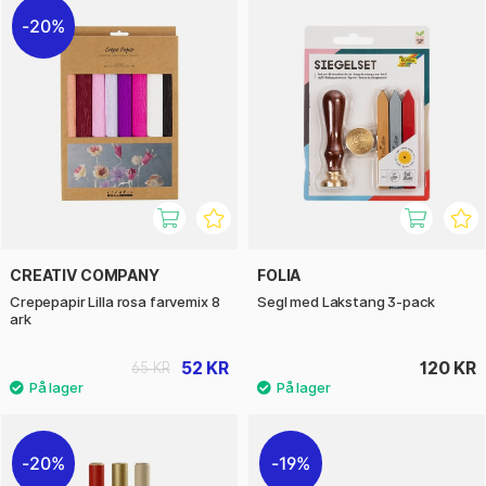
20%
CREATIV COMPANY
FOLIA
Crepepapir Lilla rosa farvemix 8
Segl med Lakstang 3-pack
ark
52 KR
120 KR
65 KR
20%
19%