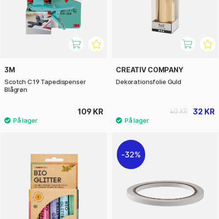
3M
CREATIV COMPANY
Scotch C19 Tapedispenser
Dekorationsfolie Guld
Blågrøn
109 KR
32 KR
40 KR
32%