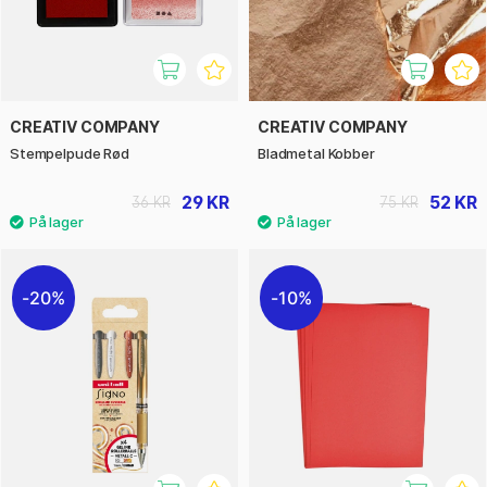
CREATIV COMPANY
CREATIV COMPANY
Stempelpude Rød
Bladmetal Kobber
29 KR
52 KR
36 KR
75 KR
20%
10%