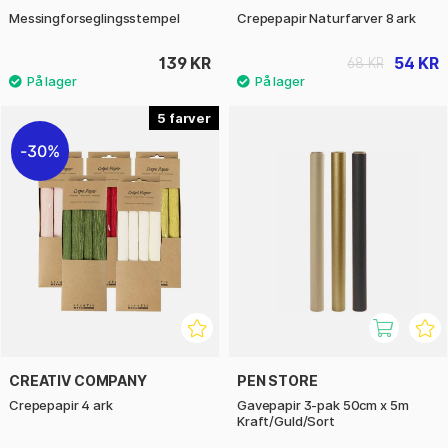
Messingforseglingsstempel
Crepepapir Naturfarver 8 ark
139 KR
54 KR
68 KR
5
30%
CREATIV COMPANY
PEN STORE
Crepepapir 4 ark
Gavepapir 3-pak 50cm x 5m
Kraft/Guld/Sort