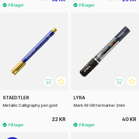
STAEDTLER
LYRA
Metallic Calligraphy pen gold
Mark All Glittermarker 2mm
22 KR
40 KR