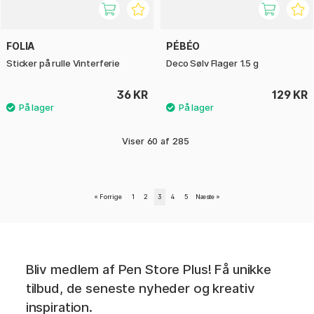
FOLIA
PÉBÉO
Sticker på rulle Vinterferie
Deco Sølv Flager 1.5 g
36 KR
129 KR
Viser
60
af
285
«
Forrige
1
2
3
4
5
Næste
»
Bliv medlem af Pen Store Plus! Få unikke
tilbud, de seneste nyheder og kreativ
inspiration.