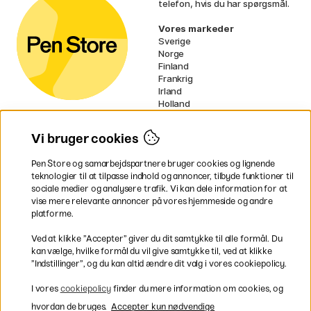
telefon, hvis du har spørgsmål.
Vores markeder
Sverige
Norge
Finland
Frankrig
Irland
Holland
Tyskland
UK
Vi bruger cookies
EU
Pen Store og samarbejdspartnere bruger cookies og lignende
* Specifikke
fragtvilkår
gælder for
teknologier til at tilpasse indhold og annoncer, tilbyde funktioner til
voluminøse varer.
sociale medier og analysere trafik. Vi kan dele information for at
vise mere relevante annoncer på vores hjemmeside og andre
platforme.
Betal nemt og sikkert
Ved at klikke ”Accepter” giver du dit samtykke til alle formål. Du
kan vælge, hvilke formål du vil give samtykke til, ved at klikke
”Indstillinger”, og du kan altid ændre dit valg i vores cookiepolicy.
Hurtig levering til hele Danmark
I vores
cookiepolicy
finder du mere information om cookies, og
hvordan de bruges.
Accepter kun nødvendige