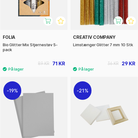
FOLIA
CREATIV COMPANY
Bio Glitter Mix Stjernestøv 5-
Limstænger Glitter 7 mm 10 Stk
pack
71 KR
29 KR
89 KR
36 KR
19%
21%