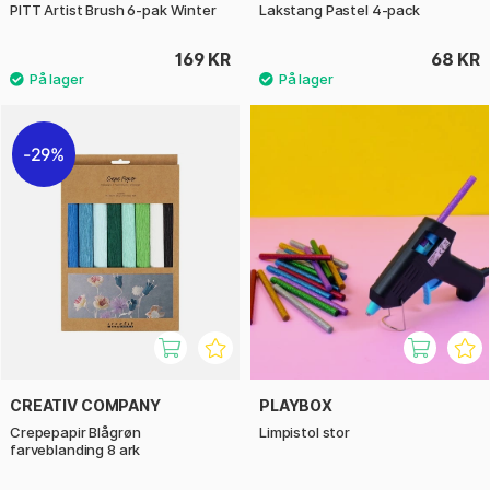
PITT Artist Brush 6-pak Winter
Lakstang Pastel 4-pack
169 KR
68 KR
29%
CREATIV COMPANY
PLAYBOX
Crepepapir Blågrøn
Limpistol stor
farveblanding 8 ark