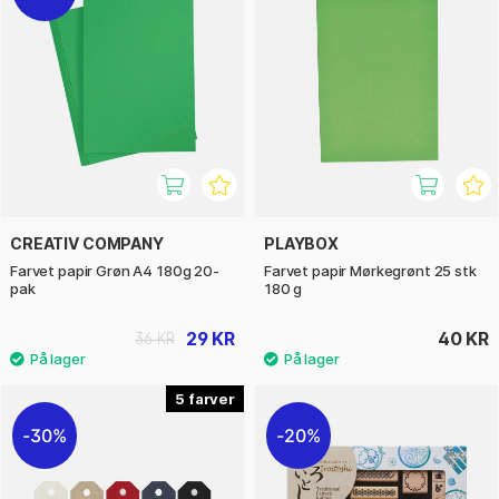
CREATIV COMPANY
PLAYBOX
Farvet papir Grøn A4 180g 20-
Farvet papir Mørkegrønt 25 stk
pak
180 g
29 KR
40 KR
36 KR
5
30%
20%