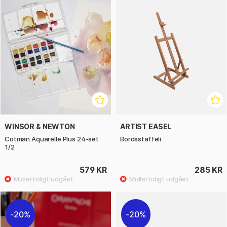
WINSOR & NEWTON
ARTIST EASEL
Cotman Aquarelle Plus 24-set
Bordsstaffeli
1/2
579 KR
285 KR
20%
20%