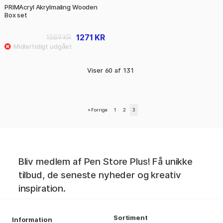
PRIMAcryl Akrylmaling Wooden
Box set
1271 KR
1589 KR
Viser
60
af
131
«
Forrige
1
2
3
Bliv medlem af Pen Store Plus! Få unikke
tilbud, de seneste nyheder og kreativ
inspiration.
Sortiment
Information