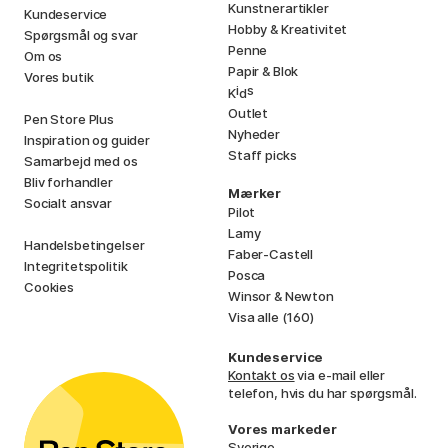
Kunstnerartikler
Kundeservice
Hobby & Kreativitet
Spørgsmål og svar
Penne
Om os
Papir & Blok
Vores butik
i
s
K
d
Outlet
Pen Store Plus
Nyheder
Inspiration og guider
Staff picks
Samarbejd med os
Bliv forhandler
Mærker
Socialt ansvar
Pilot
Lamy
Handelsbetingelser
Faber-Castell
Integritetspolitik
Posca
Cookies
Winsor & Newton
Visa alle (160)
Kundeservice
Kontakt os
via e-mail eller
telefon, hvis du har spørgsmål.
Vores markeder
Sverige