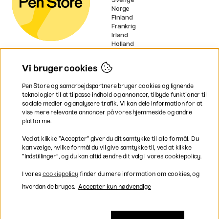
Norge
Finland
Frankrig
Irland
Holland
Tyskland
UK
Vi bruger cookies
EU
Pen Store og samarbejdspartnere bruger cookies og lignende
* Specifikke
fragtvilkår
gælder for
teknologier til at tilpasse indhold og annoncer, tilbyde funktioner til
voluminøse varer.
sociale medier og analysere trafik. Vi kan dele information for at
vise mere relevante annoncer på vores hjemmeside og andre
platforme.
Betal nemt og sikkert
Ved at klikke ”Accepter” giver du dit samtykke til alle formål. Du
kan vælge, hvilke formål du vil give samtykke til, ved at klikke
”Indstillinger”, og du kan altid ændre dit valg i vores cookiepolicy.
Hurtig levering til hele Danmark
I vores
cookiepolicy
finder du mere information om cookies, og
hvordan de bruges.
Accepter kun nødvendige