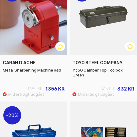
CARAN D'ACHE
TOYO STEEL COMPANY
Metal Sharpening Machine Rød
Y350 Camber Top Toolbox
Green
1356 KR
332 KR
1695 KR
415 KR
20%