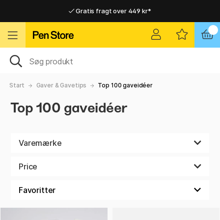
Gratis fragt over 449 kr*
Hurtigt til dør eller pakkeshop
Hurtigt til dør eller pakkeshop
Gratis fragt over 449 kr*
Start
Gaver & Gavetips
Top 100 gaveidéer
Top 100 gaveidéer
Varemærke
Price