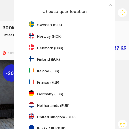
Choose your location
Sweden (SEK)
BOOKS
DAYLIGHT
Street Food Coloring Book
Easel Lamp Go
Norway (NOK)
63 KR
687 KR
Denmark (DKK)
79 KR
859 KR
Finland (EUR)
Ireland (EUR)
20%
20%
France (EUR)
Germany (EUR)
Netherlands (EUR)
United Kingdom (GBP)
Rest of EU (EUR)