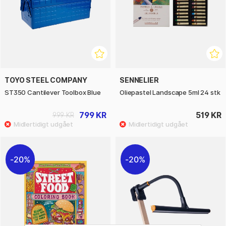
TOYO STEEL COMPANY
SENNELIER
ST350 Cantilever Toolbox Blue
Oliepastel Landscape 5ml 24 stk
799 KR
519 KR
999 KR
20%
20%