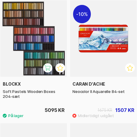
10%
BLOCKX
CARAN D'ACHE
Soft Pastels Wooden Boxes
Neocolor II Aquarelle 84-set
204-sæt
5095 KR
1507 KR
1675 KR