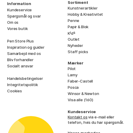
Sortiment
Information
Kunstnerartikler
Kundeservice
Hobby & Kreativitet
Spørgsmål og svar
Penne
Om os
Papir & Blok
Vores butik
i
s
K
d
Outlet
Pen Store Plus
Nyheder
Inspiration og guider
Staff picks
Samarbejd med os
Bliv forhandler
Mærker
Socialt ansvar
Pilot
Lamy
Handelsbetingelser
Faber-Castell
Integritetspolitik
Posca
Cookies
Winsor & Newton
Visa alle (160)
Kundeservice
Kontakt os
via e-mail eller
telefon, hvis du har spørgsmål.
Vores markeder