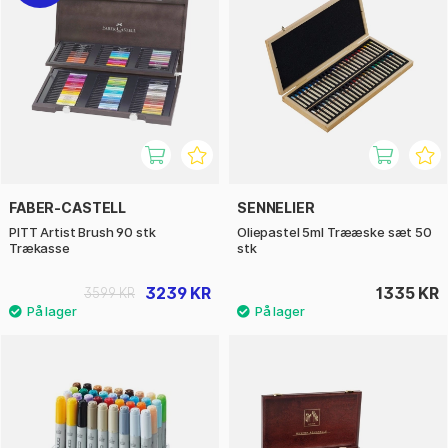
FABER-CASTELL
SENNELIER
PITT Artist Brush 90 stk
Oliepastel 5ml Trææske sæt 50
Trækasse
stk
3239 KR
1335 KR
3599 KR