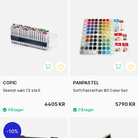
COPIC
PANPASTEL
Sketch sæt 72 stk E
Soft Pastel Pan 80 Color Set
4405 KR
5790 KR
10%