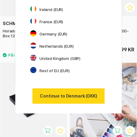
Ireland (EUR)
France (EUR)
SCHMINCKE
SCHMINCKE
Horadam Aquarell Tub Wooden
Soft Pastel Wooden Box 200-
Germany (EUR)
Box 12x20 ml
sæt
Netherlands (EUR)
1119 KR
7599 KR
United Kingdom (GBP)
Rest of EU (EUR)
Continue to Denmark (DKK)