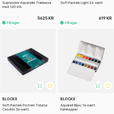
Supracolor Aquarelle Trækasse
Soft Pastels Light 24-sætt
med 120 stk
5625 KR
619 KR
BLOCKX
BLOCKX
Soft Pastels Portrait Tiziana
Aquarell Bijou 16-sætt
Ceschin 36-sætt
halvkopper