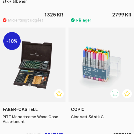
stk + tilbehør
1325 KR
2799 KR
10%
FABER-CASTELL
COPIC
PITT Monochrome Wood Case
Ciao sæt 36 stk C
Assortment