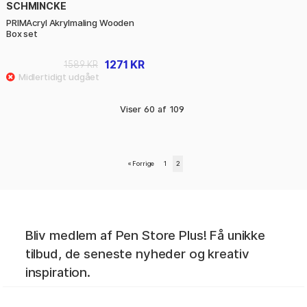
SCHMINCKE
PRIMAcryl Akrylmaling Wooden
Box set
1271 KR
1589 KR
Viser
60
af
109
«
Forrige
1
2
Bliv medlem af Pen Store Plus! Få unikke
tilbud, de seneste nyheder og kreativ
inspiration.