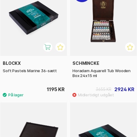
BLOCKX
SCHMINCKE
Soft Pastels Marine 36-sætt
Horadam Aquarell Tub Wooden
Box 24x15 ml
1195 KR
2924 KR
3655 KR