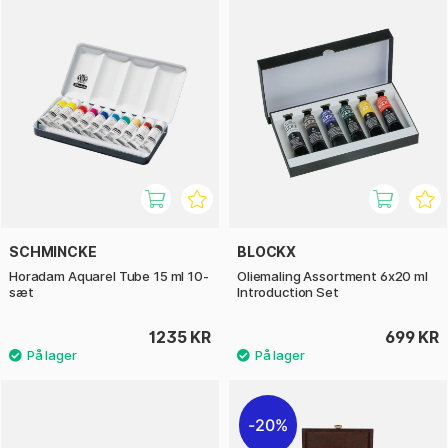
SCHMINCKE
BLOCKX
Horadam Aquarel Tube 15 ml 10-
Oliemaling Assortment 6x20 ml
sæt
Introduction Set
1235 KR
699 KR
20%