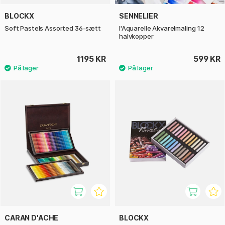
BLOCKX
SENNELIER
Soft Pastels Assorted 36-sætt
l'Aquarelle Akvarelmaling 12
halvkopper
1195 KR
599 KR
CARAN D'ACHE
BLOCKX