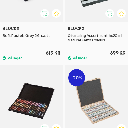
BLOCKX
BLOCKX
Soft Pastels Grey 24-sætt
Oliemaling Assortment 6x20 ml
Natural Earth Colours
619 KR
699 KR
20%