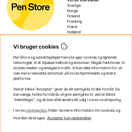
Sverige
Norge
Finland
Frankrig
Irland
Holland
Tyskland
UK
Vi bruger cookies
EU
Pen Store og samarbejdspartnere bruger cookies og lignende
* Specifikke
fragtvilkår
gælder for
teknologier til at tilpasse indhold og annoncer, tilbyde funktioner til
voluminøse varer.
sociale medier og analysere trafik. Vi kan dele information for at
vise mere relevante annoncer på vores hjemmeside og andre
platforme.
Betal nemt og sikkert
Ved at klikke ”Accepter” giver du dit samtykke til alle formål. Du
kan vælge, hvilke formål du vil give samtykke til, ved at klikke
”Indstillinger”, og du kan altid ændre dit valg i vores cookiepolicy.
Hurtig levering til hele Danmark
I vores
cookiepolicy
finder du mere information om cookies, og
hvordan de bruges.
Accepter kun nødvendige