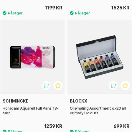
1199 KR
1525 KR
SCHMINCKE
BLOCKX
Horadam Aquarell Full Pans 18-
Oliemaling Assortment 6x20 ml
sæt
Primary Colours
1259 KR
699 KR