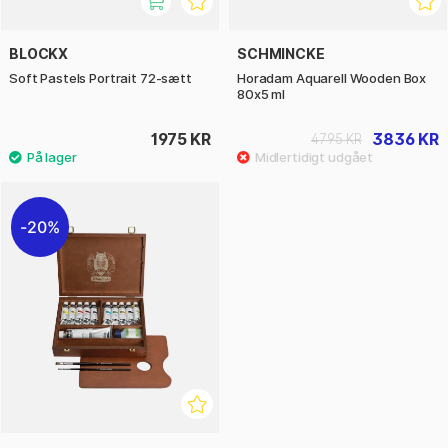
BLOCKX
SCHMINCKE
Soft Pastels Portrait 72-sætt
Horadam Aquarell Wooden Box
80x5 ml
1975 KR
3836 KR
4795 KR
20%