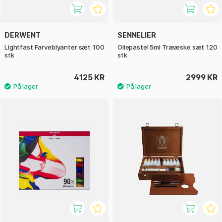
DERWENT
SENNELIER
Lightfast Farveblyanter sæt 100
Oliepastel 5ml Trææske sæt 120
stk
stk
4125 KR
2999 KR