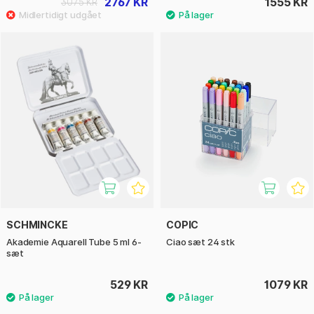
2767 KR
1555 KR
3075 KR
SCHMINCKE
COPIC
Akademie Aquarell Tube 5 ml 6-
Ciao sæt 24 stk
sæt
529 KR
1079 KR