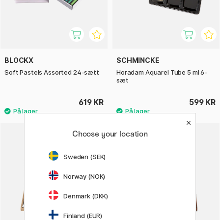
BLOCKX
SCHMINCKE
Soft Pastels Assorted 24-sætt
Horadam Aquarel Tube 5 ml 6-
sæt
619 KR
599 KR
Choose your location
Sweden (SEK)
Norway (NOK)
Denmark (DKK)
Finland (EUR)