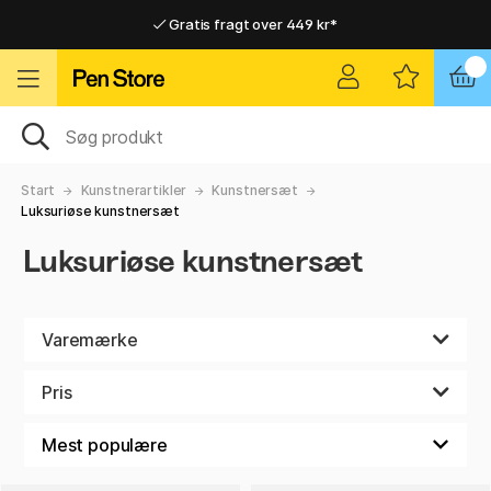
Gratis fragt over 449 kr*
Hurtigt til dør eller pakkeshop
Hurtigt til dør eller pakkeshop
Gratis fragt over 449 kr*
Start
Kunstnerartikler
Kunstnersæt
Luksuriøse kunstnersæt
Luksuriøse kunstnersæt
Varemærke
Pris