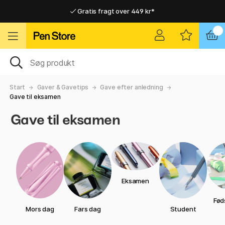
Gratis fragt over 449 kr*
Hurtigt til dør eller pakkeshop
Hurtigt til dør eller pakkeshop
Gratis fragt over 449 kr*
Start
Gaver & Gavetips
Gave efter anledning
Gave til eksamen
Gave til eksamen
Eksamen
Fød
Mors dag
Fars dag
Student