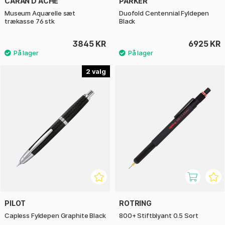
CARAN D'ACHE
PARKER
Museum Aquarelle sæt
Duofold Centennial Fyldepen
trækasse 76 stk
Black
3845 KR
6925 KR
2
PILOT
ROTRING
Capless Fyldepen Graphite Black
800+ Stiftblyant 0.5 Sort