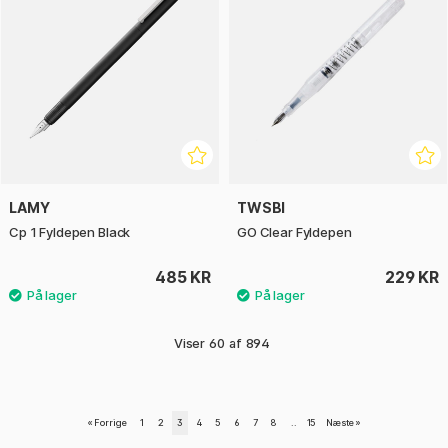
LAMY
TWSBI
Cp 1 Fyldepen Black
GO Clear Fyldepen
485 KR
229 KR
Viser
60
af
894
«
Forrige
1
2
3
4
5
6
7
8
..
15
Næste
»