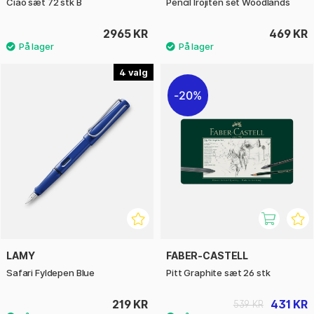
Ciao sæt 72 stk B
Pencil Irojiten set Woodlands
2965 KR
469 KR
4
20%
LAMY
FABER-CASTELL
Safari Fyldepen Blue
Pitt Graphite sæt 26 stk
219 KR
431 KR
539 KR