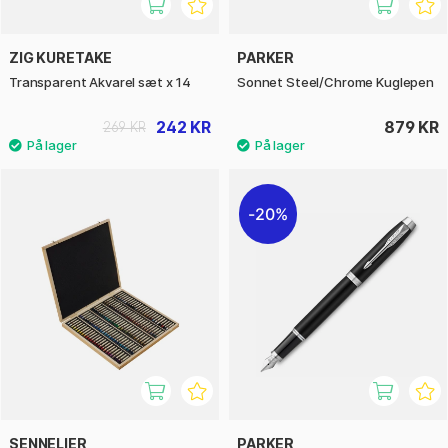
ZIG KURETAKE
PARKER
Transparent Akvarel sæt x 14
Sonnet Steel/Chrome Kuglepen
242 KR
879 KR
269 KR
20%
SENNELIER
PARKER