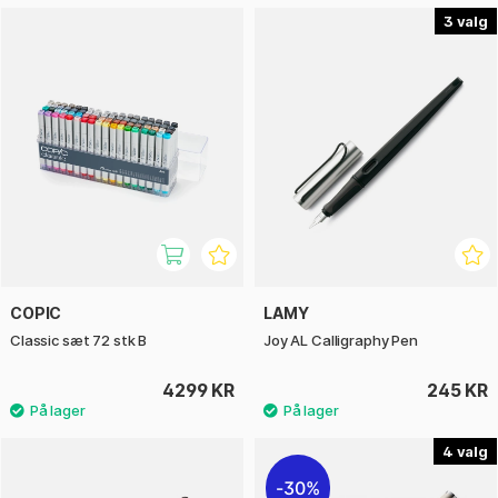
3
COPIC
LAMY
Classic sæt 72 stk B
Joy AL Calligraphy Pen
4299 KR
245 KR
4
30%