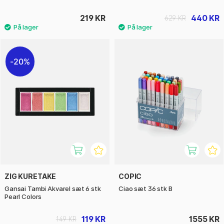
219 KR
440 KR
629 KR
20%
ZIG KURETAKE
COPIC
Gansai Tambi Akvarel sæt 6 stk
Ciao sæt 36 stk B
Pearl Colors
119 KR
1555 KR
149 KR