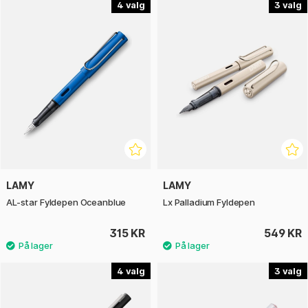
4
3
LAMY
LAMY
AL-star Fyldepen Oceanblue
Lx Palladium Fyldepen
315 KR
549 KR
4
3