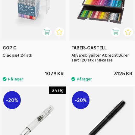
COPIC
FABER-CASTELL
Ciao sæt 24 stk
Akvarelblyanter Albrecht Dürer
sæt 120 stk Trækasse
1079 KR
3125 KR
3
20%
20%