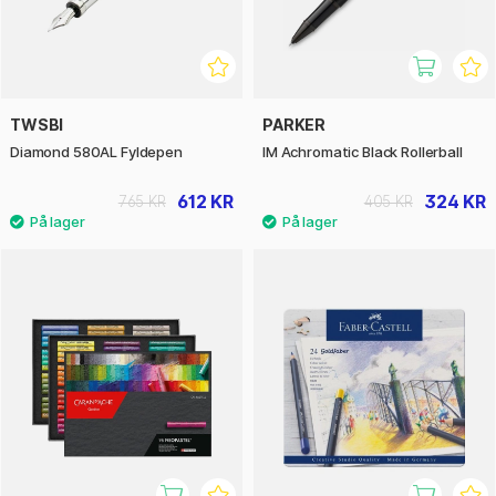
TWSBI
PARKER
Diamond 580AL Fyldepen
IM Achromatic Black Rollerball
612 KR
324 KR
765 KR
405 KR