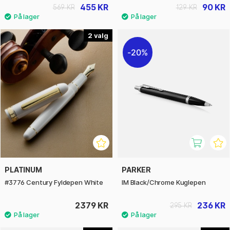
455 KR
90 KR
569 KR
129 KR
2
20%
PLATINUM
PARKER
#3776 Century Fyldepen White
IM Black/Chrome Kuglepen
2379 KR
236 KR
295 KR