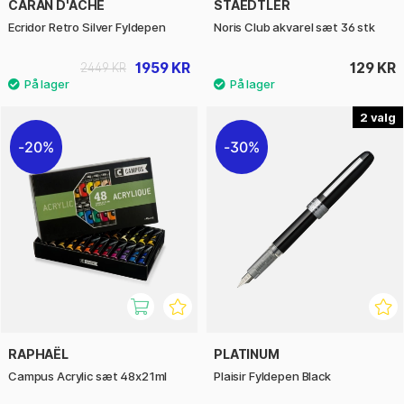
CARAN D'ACHE
STAEDTLER
Ecridor Retro Silver Fyldepen
Noris Club akvarel sæt 36 stk
1959 KR
129 KR
2449 KR
2
20%
30%
RAPHAËL
PLATINUM
Campus Acrylic sæt 48x21ml
Plaisir Fyldepen Black