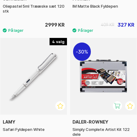
Oliepastel 5ml Trææske sæt 120
IM Matte Black Fyldepen
stk
2999 KR
327 KR
409 KR
4
30%
LAMY
DALER-ROWNEY
Safari Fyldepen White
Simply Complete Artist Kit 122
dele