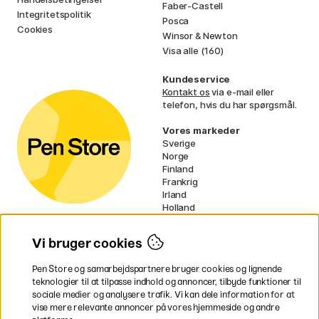
Faber-Castell
Integritetspolitik
Posca
Cookies
Winsor & Newton
Visa alle (160)
Kundeservice
Kontakt os
via e-mail eller
telefon, hvis du har spørgsmål.
Vores markeder
Sverige
Norge
Finland
Frankrig
Irland
Holland
Tyskland
UK
Vi bruger cookies
EU
Pen Store og samarbejdspartnere bruger cookies og lignende
* Specifikke
fragtvilkår
gælder for
teknologier til at tilpasse indhold og annoncer, tilbyde funktioner til
voluminøse varer.
sociale medier og analysere trafik. Vi kan dele information for at
vise mere relevante annoncer på vores hjemmeside og andre