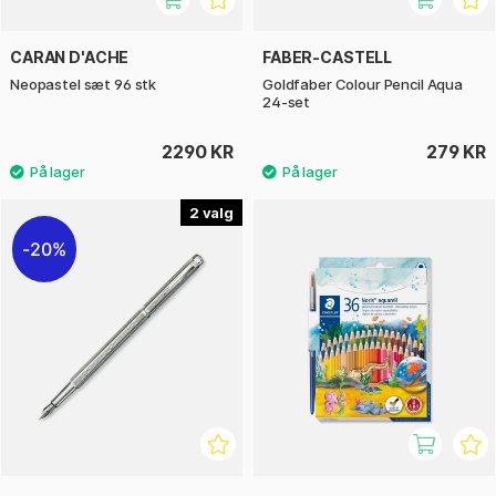
CARAN D'ACHE
FABER-CASTELL
Neopastel sæt 96 stk
Goldfaber Colour Pencil Aqua
24-set
2290 KR
279 KR
2
20%