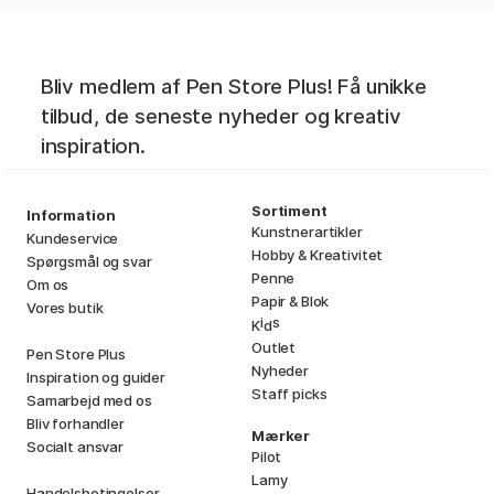
Bliv medlem af Pen Store Plus! Få unikke
tilbud, de seneste nyheder og kreativ
inspiration.
Sortiment
Information
Kunstnerartikler
Kundeservice
Hobby & Kreativitet
Spørgsmål og svar
Penne
Om os
Papir & Blok
Vores butik
i
s
K
d
Outlet
Pen Store Plus
Nyheder
Inspiration og guider
Staff picks
Samarbejd med os
Bliv forhandler
Mærker
Socialt ansvar
Pilot
Lamy
Handelsbetingelser