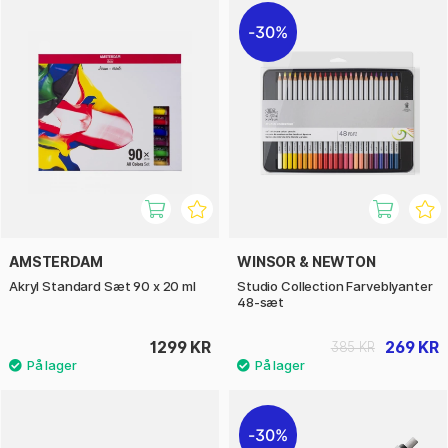
30%
AMSTERDAM
WINSOR & NEWTON
Akryl Standard Sæt 90 x 20 ml
Studio Collection Farveblyanter
48-sæt
1299 KR
269 KR
385 KR
30%