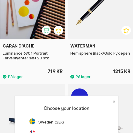
CARAN D'ACHE
WATERMAN
Luminance 6901 Portrait
Hémisphère Black/Gold Fyldepen
Farveblyanter sæt 20 stk
719 KR
1215 KR
20%
Choose your location
Sweden (SEK)