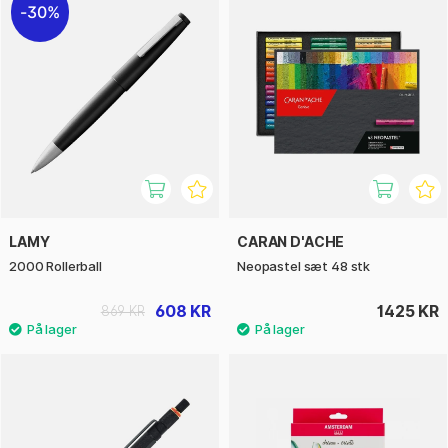
30%
LAMY
CARAN D'ACHE
2000 Rollerball
Neopastel sæt 48 stk
608 KR
1425 KR
869 KR