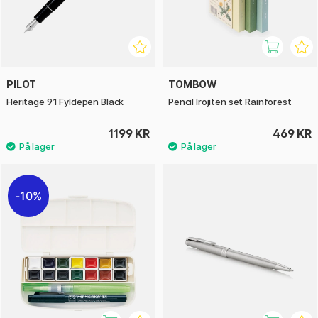
PILOT
TOMBOW
Heritage 91 Fyldepen Black
Pencil Irojiten set Rainforest
1199 KR
469 KR
10%