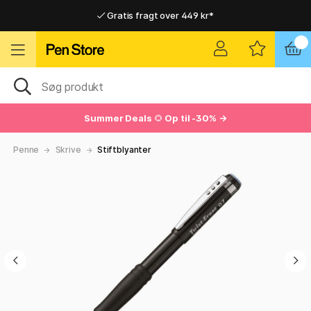
Gratis fragt over 449 kr*
Hurtigt til dør eller pakkeshop
Hurtigt til dør eller pakkeshop
Gratis fragt over 449 kr*
Summer Deals
🌻
Op til -30% →
Penne
Skrive
Stiftblyanter