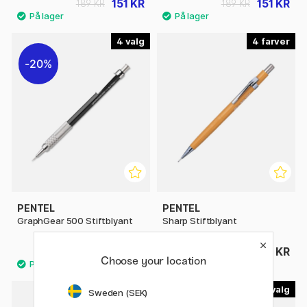
151 KR
151 KR
189 KR
189 KR
4
4
20%
PENTEL
PENTEL
GraphGear 500 Stiftblyant
Sharp Stiftblyant
63 KR
55 KR
79 KR
Choose your location
4
Sweden (SEK)