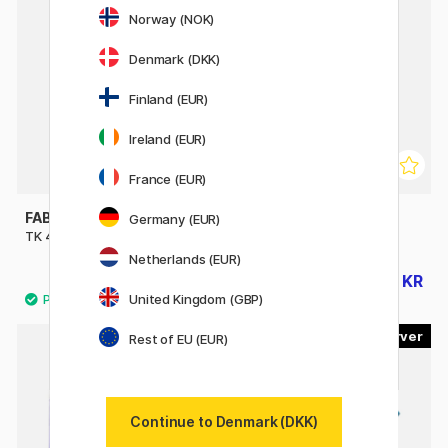
20%
Norway (NOK)
Denmark (DKK)
Finland (EUR)
Ireland (EUR)
France (EUR)
FABER-CASTELL
FABER-CASTELL
Germany (EUR)
TK 4600 Mindeholder 2 mm
TK-Fine Stiftblyant
Netherlands (EUR)
94 KR
43 KR
54 KR
United Kingdom (GBP)
8
4
Rest of EU (EUR)
Continue to Denmark (DKK)