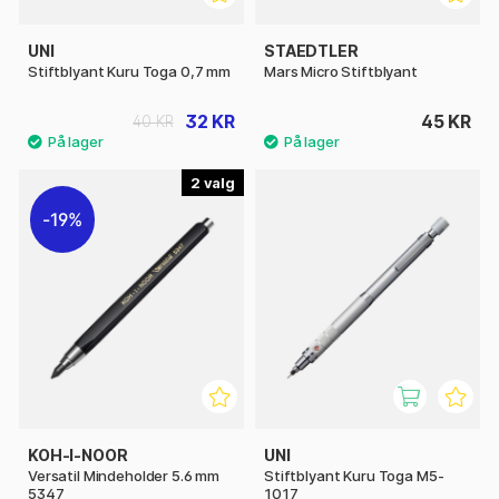
UNI
STAEDTLER
Stiftblyant Kuru Toga 0,7 mm
Mars Micro Stiftblyant
32 KR
45 KR
40 KR
2
19%
KOH-I-NOOR
UNI
Versatil Mindeholder 5.6 mm
Stiftblyant Kuru Toga M5-
5347
1017