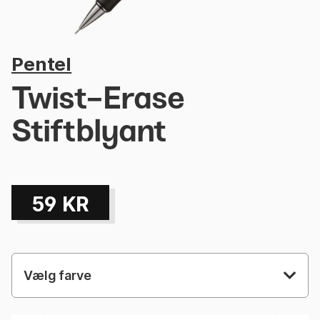
Pentel
Twist-Erase
Stiftblyant
59
KR
Vælg farve