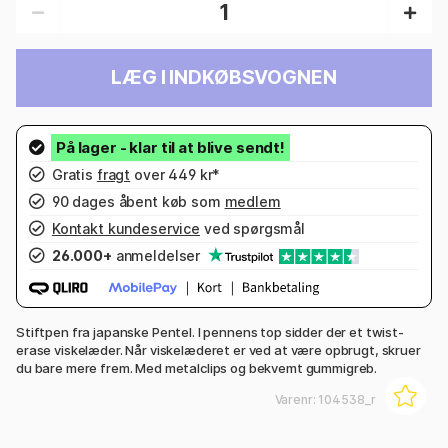
LÆG I INDKØBSVOGNEN
Gratis
fragt
over 449 kr*
90 dages åbent køb som
medlem
Kontakt kundeservice
ved spørgsmål
26.000+
anmeldelser
Stiftpen fra japanske Pentel. I pennens top sidder der et twist-
erase viskelæder. Når viskelæderet er ved at være opbrugt, skruer
du bare mere frem. Med metalclips og bekvemt gummigreb.
Varenr:
104538_r