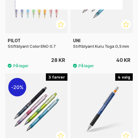
PILOT
UNI
Stiftblyant Color ENO 0.7
Stiftblyant Kuru Toga 0,5 mm
28 KR
40 KR
3
4
20%