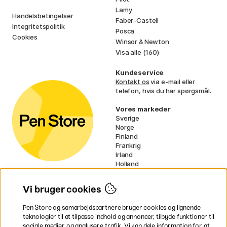
Lamy
Handelsbetingelser
Faber-Castell
Integritetspolitik
Posca
Cookies
Winsor & Newton
Visa alle (160)
Kundeservice
Kontakt os
via e-mail eller
telefon, hvis du har spørgsmål.
Vores markeder
Sverige
Norge
Finland
Frankrig
Irland
Holland
Tyskland
UK
Vi bruger cookies
EU
Pen Store og samarbejdspartnere bruger cookies og lignende
* Specifikke
fragtvilkår
gælder for
teknologier til at tilpasse indhold og annoncer, tilbyde funktioner til
voluminøse varer.
sociale medier og analysere trafik. Vi kan dele information for at