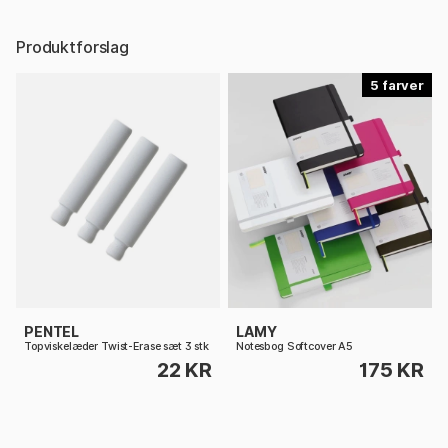
Produktforslag
5
PENTEL
LAMY
Topviskelæder Twist-Erase sæt 3 stk
Notesbog Softcover A5
22 KR
175 KR