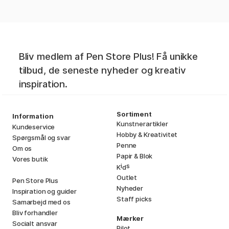
Bliv medlem af Pen Store Plus! Få unikke
tilbud, de seneste nyheder og kreativ
inspiration.
Sortiment
Information
Kunstnerartikler
Kundeservice
Hobby & Kreativitet
Spørgsmål og svar
Penne
Om os
Papir & Blok
Vores butik
i
s
K
d
Outlet
Pen Store Plus
Nyheder
Inspiration og guider
Staff picks
Samarbejd med os
Bliv forhandler
Mærker
Socialt ansvar
Pilot